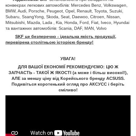
конвеєрах легкових автомобілів: Mercedes Benz, Volkswagen,
BMW, Audi, Porsche, Peugeot, Opel, Renault, Toyota, Suzuki,
Subaru, SsangYong, Skoda, Seat, Daewoo, Citroen, Nissan,
Mitsubishi, Mazda, Lada , Kia, Honda, Ford, Fiat, Iveco, Hyundai
та вантажних автомобілів: Scania, DAF, MAN, Volvo
SKF це безперечно - ідеальна якість продукції,
перевірена столітньою історією бренду!
УВАГА!
ДЛЯ ВАШОЇ ЕКОНОМІЇ РЕКОМЕНДУЄМО: ЦЮ Ж
ЗАПЧАСТЬ - ТАКОЇ Ж ЯКОСТІ (а може і більш високої!),
АЛЕ за меншу ціну від Корейського бренду ACSUSS.
Подивіться коротенький огляд про АКСУCC і беріть
сміливо!