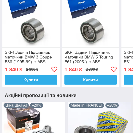
SKF! Задній Підшипник
SKF! Задній Підшипник
SKF!
маточини BMW 3 Coupe
маточини BMW 5 Touring
мато
E36 (1995-99). з ABS.
E61 (2005-). з ABS.
Е61 
VKBA3445 , R150.29 ,
VKBA3445 , R150.29 ,
VKBA
1 840
1 840
1 8
₴
₴
2 300 ₴
2 300 ₴
713649410. Німеччина!
713649410. Німеччина!
7136
Купити
Купити
Акційні пропозиції та новинки
Ціна ШАРА!
–20%
Made in FRANCE!
–20%