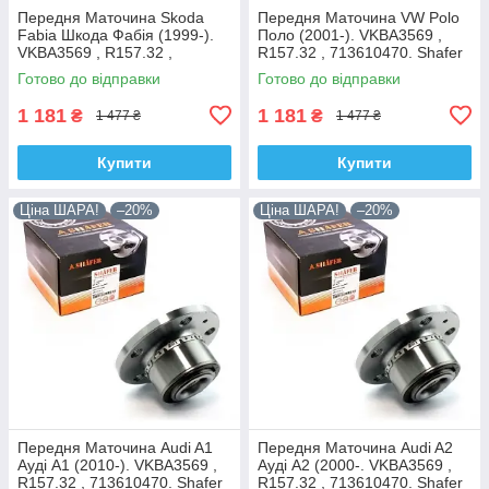
Передня Маточина Skoda
Передня Маточина VW Polo
Fabia Шкода Фабія (1999-).
Поло (2001-). VKBA3569 ,
VKBA3569 , R157.32 ,
R157.32 , 713610470. Shafer
713610470. Shafer Австрія
Австрія
Готово до відправки
Готово до відправки
1 181
1 181
₴
₴
1 477 ₴
1 477 ₴
Купити
Купити
Ціна ШАРА!
–20%
Ціна ШАРА!
–20%
Передня Маточина Audi A1
Передня Маточина Audi A2
Ауді А1 (2010-). VKBA3569 ,
Ауді А2 (2000-. VKBA3569 ,
R157.32 , 713610470. Shafer
R157.32 , 713610470. Shafer