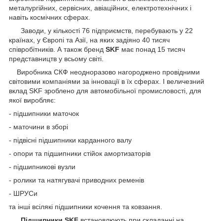
металургійних, сервісних, авіаційних, електротехнічних і
навіть космічних сферах.
Заводи, у кількості 76 підприємств, перебувають у 22
країнах, у Європі та Азії, на яких задіяно 40 тисяч
співробітників. А також бренд
SKF
має понад 15 тисяч
представництв у всьому світі.
Виробника СКФ неодноразово нагороджено провідними
світовими компаніями за інновації в їх сферах. І величезний
вклад SKF зроблено для автомобільної промисловості, для
якої виробляє:
- підшипники маточок
- маточини в зборі
- підвісні підшипники карданного валу
- опори та підшипники стійок амортизаторів
- підшипникові вузли
- ролики та натягувачі приводних ременів
- ШРУСи
та інші всілякі підшипники кочення та ковзання.
Підшипники SKF
встановлюють при складанні на