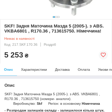
SKF! Задня Маточина Мазда 5 (2005-). з ABS.
VKBA6801 , R170.36 , 713615750. Німеччина!
Немає в наявності
Код: 217.SKF.170.36
Роздріб
5 253
₴
Опис
Характеристики
Доставка
Оплата
Умови п
Опис
SKF! Задня Маточина Мазда 5 (2005-). з ABS. VKBA6801 ,
R170.36 , 713615750 (номери- аналоги).
Виробництво:
Skf
Регіон: в основному
Німеччина
- Розпродаж залишків складу - залишилося кілька штук.