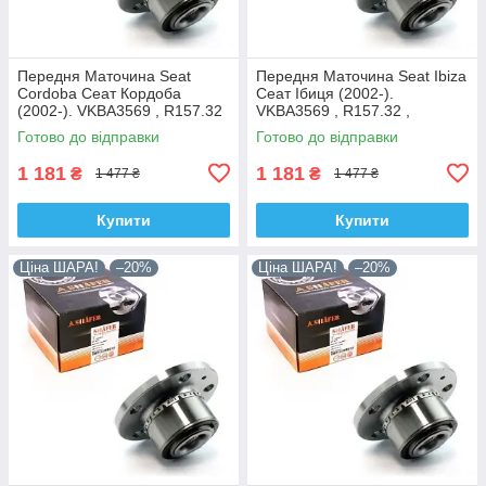
Передня Маточина Seat
Передня Маточина Seat Ibiza
Cordoba Сеат Кордоба
Сеат Ібиця (2002-).
(2002-). VKBA3569 , R157.32
VKBA3569 , R157.32 ,
, 713610470. Shafer Австрія
713610470. Shafer Австрія
Готово до відправки
Готово до відправки
1 181
1 181
₴
₴
1 477 ₴
1 477 ₴
Купити
Купити
Ціна ШАРА!
–20%
Ціна ШАРА!
–20%