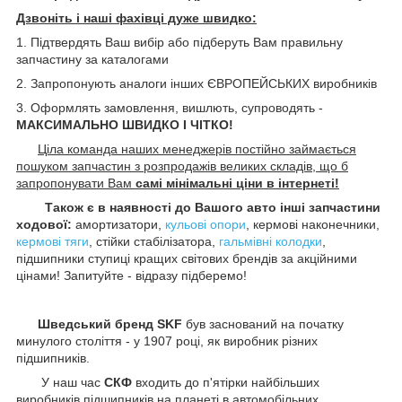
Дзвоніть і наші фахівці дуже швидко:
1. Підтвердять Ваш вибір або підберуть Вам правильну
запчастину за каталогами
2. Запропонують аналоги інших ЄВРОПЕЙСЬКИХ виробників
3. Оформлять замовлення, вишлють, супроводять -
МАКСИМАЛЬНО ШВИДКО І ЧІТКО!
Ціла команда наших менеджерів постійно займається
пошуком запчастин з розпродажів великих складів, що б
запропонувати Вам
самі мінімальні ціни в інтернеті!
Також є в наявності до Вашого авто інші запчастини
ходової:
амортизатори,
кульові опори
, кермові наконечники,
кермові тяги
, стійки стабілізатора,
гальмівні колодки
,
підшипники ступиці кращих світових брендів за акційними
цінами! Запитуйте - відразу підберемо!
Шведський бренд SKF
був заснований на початку
минулого століття - у 1907 році, як виробник різних
підшипників.
У наш час
СКФ
входить до п'ятірки найбільших
виробників підшипників на планеті в автомобільних,