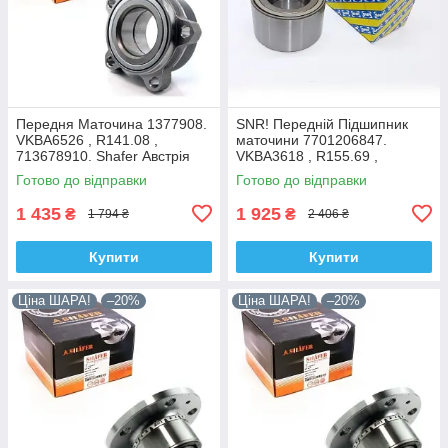
Передня Маточина 1377908.
SNR! Передній Підшипник
VKBA6526 , R141.08 ,
маточини 7701206847.
713678910. Shafer Австрія
VKBA3618 , R155.69 ,
713644120. Франція!
Готово до відправки
Готово до відправки
1 435
1 925
₴
₴
1 794 ₴
2 406 ₴
Купити
Купити
Ціна ШАРА!
–20%
Ціна ШАРА!
–20%