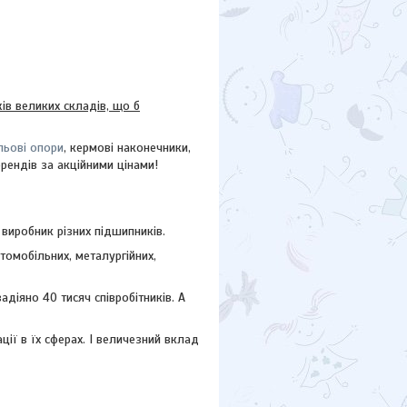
в великих складів, що б
льові опори
, кермові наконечники,
брендів за акційними цінами!
 виробник різних підшипників.
томобільних, металургійних,
адіяно 40 тисяч співробітників. А
ї в їх сферах. І величезний вклад