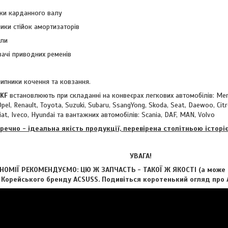
ики карданного валу
ики стійок амортизаторів
зли
вачі приводних ременів
дшипники кочення та ковзання.
KF
встановлюють при складанні на конвеєрах легкових автомобілів: Mer
pel, Renault, Toyota, Suzuki, Subaru, SsangYong, Skoda, Seat, Daewoo, Citr
 Fiat, Iveco, Hyundai та вантажних автомобілів: Scania, DAF, MAN, Volvo
речно - ідеальна якість продукції, перевірена столітньою історі
УВАГА!
ОМІЇ РЕКОМЕНДУЄМО: ЦЮ Ж ЗАПЧАСТЬ - ТАКОЇ Ж ЯКОСТІ (а може і 
д Корейського бренду ACSUSS. Подивіться коротенький огляд про А