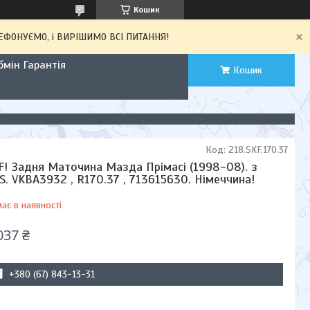
Кошик
ЕЛЕФОНУЄМО, і ВИРІШИМО ВСІ ПИТАННЯ!
мін Гарантія
Кошик
Код:
218.SKF.170.37
F! Задня Маточина Мазда Прімасі (1998-08). з
S. VKBA3932 , R170.37 , 713615630. Німеччина!
ає в наявності
037 ₴
+380 (67) 843-13-31