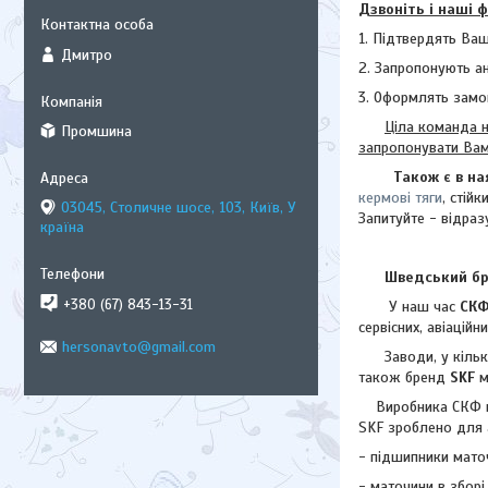
Дзвоніть і наші 
1. Підтвердять Ваш
Дмитро
2. Запропонують а
3. Оформлять замо
Ціла команда н
Промшина
запропонувати Ва
Також є в на
кермові тяги
, стійк
03045, Столичне шосе, 103, Київ, У
Запитуйте - відраз
країна
Шведський бре
+380 (67) 843-13-31
У наш час
СК
сервісних, авіаційн
hersonavto@gmail.com
Заводи, у кількост
також бренд
SKF
м
Виробника СКФ нео
SKF зроблено для 
- підшипники мато
- маточини в зборі