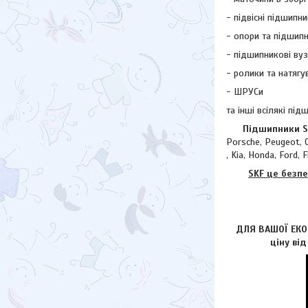
- підвісні підшипн
- опори та підшипн
- підшипникові ву
- ролики та натягу
- ШРУСи
та інші всілякі пі
Підшипники S
Porsche, Peugeot, O
, Kia, Honda, Ford,
SKF це безпе
ДЛЯ ВАШОЇ ЕКОН
ціну ві