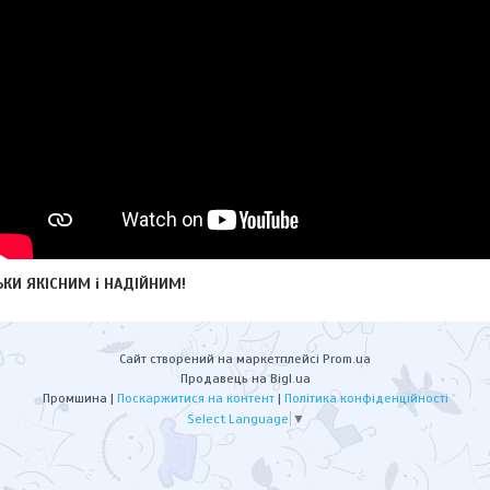
КИ ЯКІСНИМ і НАДІЙНИМ!
Сайт створений на маркетплейсі
Prom.ua
Продавець на Bigl.ua
Промшина |
Поскаржитися на контент
|
Політика конфіденційності
Select Language
▼