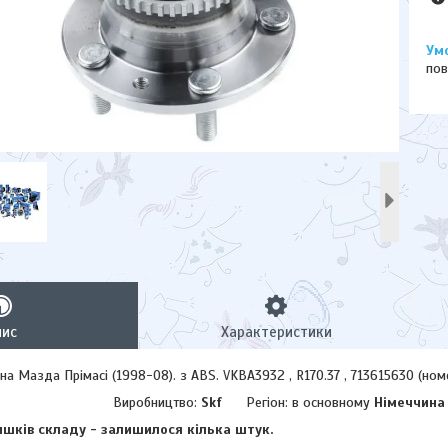
пов
пис
Характеристики
а Мазда Прімасі (1998-08). з ABS. VKBA3932 , R170.37 , 713615630 (ном
Виробництво:
Skf
Регіон: в основному
Німеччина
шків складу - залишилося кілька штук.