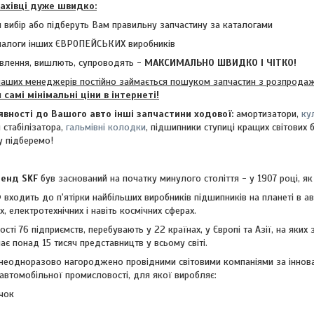
фахівці дуже швидко:
 вибір або підберуть Вам правильну запчастину за каталогами
налоги інших ЄВРОПЕЙСЬКИХ виробників
влення, вишлють, супроводять -
МАКСИМАЛЬНО ШВИДКО І ЧІТКО!
аших менеджерів постійно займається пошуком запчастин з розпродажі
м
самі мінімальні ціни в інтернеті!
явності до Вашого авто інші запчастини ходової:
амортизатори,
ку
и стабілізатора,
гальмівні колодки
, підшипники ступиці кращих світових 
у підберемо!
нд SKF
був заснований на початку минулого століття - у 1907 році, як
Ф
входить до п'ятірки найбільших виробників підшипників на планеті в ав
их, електротехнічних і навіть космічних сферах.
і 76 підприємств, перебувають у 22 країнах, у Європі та Азії, на яких з
ає понад 15 тисяч представництв у всьому світі.
дноразово нагороджено провідними світовими компаніями за інноваці
автомобільної промисловості, для якої виробляє:
чок