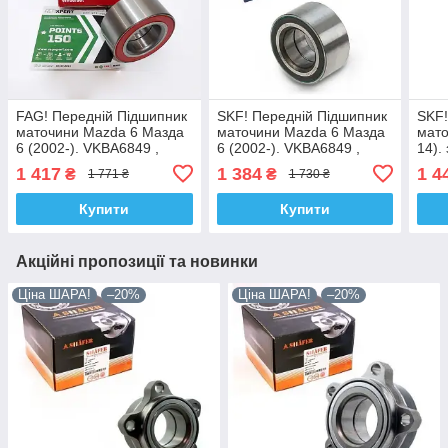
FAG! Передній Підшипник
SKF! Передній Підшипник
SKF!
маточини Mazda 6 Мазда
маточини Mazda 6 Мазда
мато
6 (2002-). VKBA6849 ,
6 (2002-). VKBA6849 ,
14).
R170.39 , 713615780.
R170.39 , 713615780.
R170
1 417
1 384
1 4
₴
₴
1 771 ₴
1 730 ₴
Німеччина!
Німеччина!
Німе
Купити
Купити
Акційні пропозиції та новинки
Ціна ШАРА!
–20%
Ціна ШАРА!
–20%