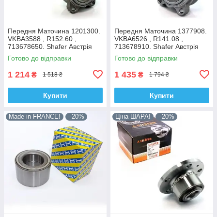
Передня Маточина 1201300.
Передня Маточина 1377908.
VKBA3588 , R152.60 ,
VKBA6526 , R141.08 ,
713678650. Shafer Австрія
713678910. Shafer Австрія
Готово до відправки
Готово до відправки
1 214
1 435
₴
₴
1 518 ₴
1 794 ₴
Купити
Купити
Made in FRANCE!
–20%
Ціна ШАРА!
–20%