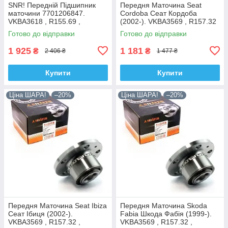
SNR! Передній Підшипник
Передня Маточина Seat
маточини 7701206847.
Cordoba Сеат Кордоба
VKBA3618 , R155.69 ,
(2002-). VKBA3569 , R157.32
713644120. Франція!
, 713610470. Shafer Австрія
Готово до відправки
Готово до відправки
1 925
1 181
₴
₴
2 406 ₴
1 477 ₴
Купити
Купити
Ціна ШАРА!
–20%
Ціна ШАРА!
–20%
Передня Маточина Seat Ibiza
Передня Маточина Skoda
Сеат Ібиця (2002-).
Fabia Шкода Фабія (1999-).
VKBA3569 , R157.32 ,
VKBA3569 , R157.32 ,