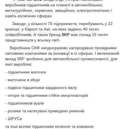
виробників підшипників на планеті в автомобільних,
металургійних, сервісних, авіаційних, електротехнічних і
навіть космічних сферах.
Заводи, у кількості 76 підприємств, перебувають у 22
країнах, у Європі та Азії, на яких задіяно 40 тисяч
співробітників. А також бренд
SKF
має понад 15 тисяч
представництв у всьому світі.
Виробника СКФ неодноразово нагороджено провідними
світовими компаніями за інновації в їх сферах. І величезний
вклад SKF зроблено для автомобільної промисловості, для
якої виробляє:
- підшипники маточок
- маточини в зборі
- підвісні підшипники карданного валу
- опори та підшипники стійок амортизаторів
- підшипникові вузли
- ролики та натягувачі приводних ременів
- ШРУСи
та інші всілякі підшипники кочення та ковзання.