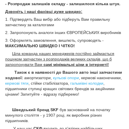
- Розпродаж залишків складу - залишилося кілька штук.
Дзвоніть і наші фахівці дуже швидко:
1. Підтвердять Ваш вибір або підберуть Вам правильну
запчастину за каталогами
2. Запропонують аналоги інших ЄВРОПЕЙСЬКИХ виробників
3. Оформлять замовлення, вишлють, супроводять -
МАКСИМАЛЬНО ШВИДКО І ЧІТКО!
Ціла команда наших менеджерів постійно займається
пошуком запчастин з розпродажів великих складів, що б
запропонувати Вам
самі мінімальні ціни в інтернеті!
Також є в наявності до Вашого авто інші запчастини
ходової:
амортизатори,
кульові опори
, кермові наконечники,
кермові тяги
, стійки стабілізатора,
гальмівні колодки
,
підшипники ступиці кращих світових брендів за акційними
цінами! Запитуйте - відразу підберемо!
Шведський бренд SKF
був заснований на початку
минулого століття - у 1907 році, як виробник різних
підшипників.
У наш час
СКФ
входить до п'ятірки найбільших