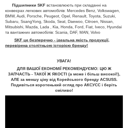
Підшипники SKF
встановлюють при складанні на
конвеєрах легкових автомобілів: Mercedes Benz, Volkswagen,
BMW, Audi, Porsche, Peugeot, Opel, Renault, Toyota, Suzuki,
Subaru, SsangYong, Skoda, Seat, Daewoo, Citroen, Nissan,
Mitsubishi, Mazda, Lada , Kia, Honda, Ford, Fiat, Iveco, Hyundai
та вантажних автомобілів: Scania, DAF, MAN, Volvo
SKF це безперечно - ідеальна якість продукції,
перевірена столітньою історією бренду!
УВАГА!
ДЛЯ ВАШОЇ ЕКОНОМІЇ РЕКОМЕНДУЄМО: ЦЮ Ж
ЗАПЧАСТЬ - ТАКОЇ Ж ЯКОСТІ (а може і більш високої!),
АЛЕ за меншу ціну від Корейського бренду ACSUSS.
Подивіться коротенький огляд про АКСУCC і беріть
сміливо!