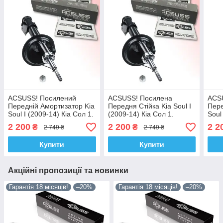
ACSUSS! Посилений
ACSUSS! Посилена
ACS
Передній Амортизатор Kia
Передня Стійка Kia Soul I
Пере
Soul I (2009-14) Кіа Сол 1.
(2009-14) Кіа Сол 1.
Soul
Лівий. 314695 , 314693
Права. 314696 , 314694
Прав
2 200
2 200
2 2
₴
₴
2 749 ₴
2 749 ₴
Корея!
Корея!
Коре
Купити
Купити
Акційні пропозиції та новинки
Гарантія 18 місяців!
–20%
Гарантія 18 місяців!
–20%