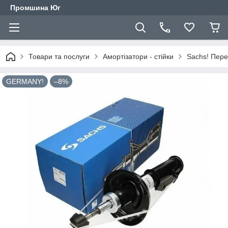
Промшина Юг
Товари та послуги
Амортізатори - стійки
Sachs! Пере
GERMANY!
–8%