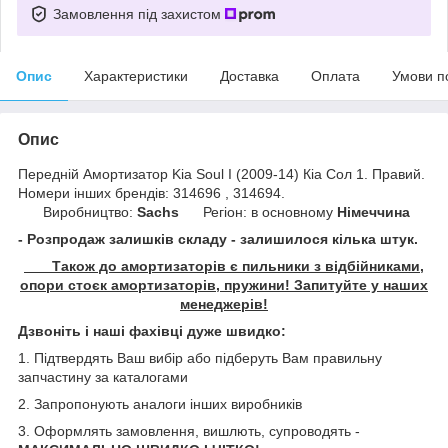
Замовлення під захистом
Опис
Характеристики
Доставка
Оплата
Умови п
Опис
Передній Амортизатор Kia Soul I (2009-14) Кіа Сол 1. Правий.
Номери інших брендів: 314696 , 314694.
Виробництво:
Sachs
Регіон: в основному
Німеччина
- Розпродаж залишків складу - залишилося кілька штук.
Також до амортизаторів є пильники з відбійниками,
опори стоєк амортизаторів, пружини! Запитуйте у наших
менеджерів!
Дзвоніть і наші фахівці дуже швидко:
1. Підтвердять Ваш вибір або підберуть Вам правильну
запчастину за каталогами
2. Запропонують аналоги інших виробників
3. Оформлять замовлення, вишлють, супроводять -