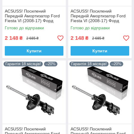
ACSUSS! Посилений
ACSUSS! Посилений
Передній Амортизатор Ford
Передній Амортизатор Ford
Fiesta VI (2008-17) Форд
Fiesta VI (2008-17) Форд
Фіеста VI. Лівий. 335829 ,
Фіеста VI. Правий. 335830 ,
Готово до відправки
Готово до відправки
3348057 Корея!
3348056 Корея!
2 148
2 148
₴
₴
2 685 ₴
2 685 ₴
Купити
Купити
Гарантія 18 місяців!
–20%
Гарантія 18 місяців!
–20%
ACSUSS! Посилений
ACSUSS! Посилений
Передній Амортизатор Ford
Передній Амортизатор Ford