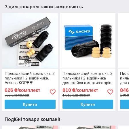
З цим товаром також замовляють
Пилозахисний комплект: 2
Пилозахисний комплект: 2
Пило
пильники і 2 відбійника.
пильники і 2 відбійника
пиль
Acsuss КОРЕЯ!
для стойок амортизаторів.
для 
Sachs Сакс
SKF
626
810
846
₴/комплект
₴/комплект
782 ₴/комплект
1 012 ₴/комплект
1 058
Купити
Купити
Подібні товари компанії