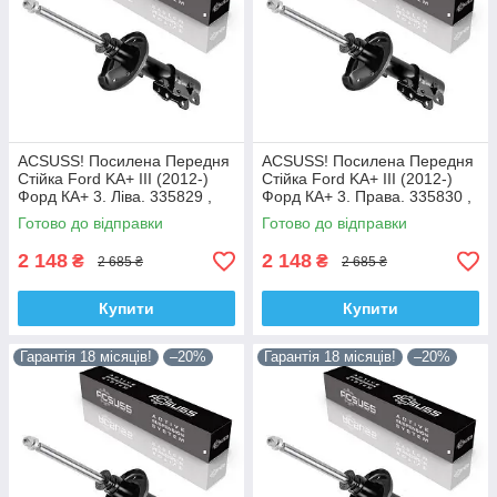
ACSUSS! Посилена Передня
ACSUSS! Посилена Передня
Стійка Ford KA+ III (2012-)
Стійка Ford KA+ III (2012-)
Форд КА+ 3. Ліва. 335829 ,
Форд КА+ 3. Права. 335830 ,
3348057 Корея!
3348056 Корея!
Готово до відправки
Готово до відправки
2 148
2 148
₴
₴
2 685 ₴
2 685 ₴
Купити
Купити
Гарантія 18 місяців!
–20%
Гарантія 18 місяців!
–20%