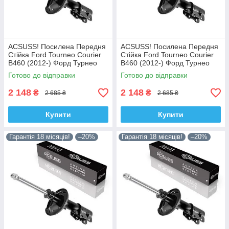
ACSUSS! Посилена Передня
ACSUSS! Посилена Передня
Стійка Ford Tourneo Courier
Стійка Ford Tourneo Courier
B460 (2012-) Форд Турнео
B460 (2012-) Форд Турнео
Курєр Б460. Ліва. 335829 ,
Курєр Б460. Права. 335830 ,
Готово до відправки
Готово до відправки
3348057 Корея!
3348056 Корея!
2 148
2 148
₴
₴
2 685 ₴
2 685 ₴
Купити
Купити
Гарантія 18 місяців!
–20%
Гарантія 18 місяців!
–20%