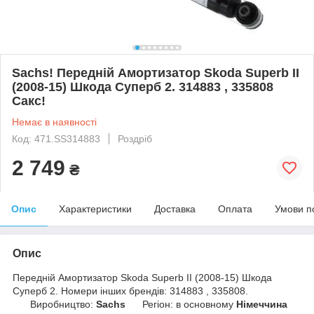
Sachs! Передній Амортизатор Skoda Superb II
(2008-15) Шкода Суперб 2. 314883 , 335808
Сакс!
Немає в наявності
Код: 471.SS314883
Роздріб
2 749
₴
Опис
Характеристики
Доставка
Оплата
Умови п
Опис
Передній Амортизатор Skoda Superb II (2008-15) Шкода
Суперб 2. Номери інших брендів: 314883 , 335808.
Виробництво:
Sachs
Регіон: в основному
Німеччина