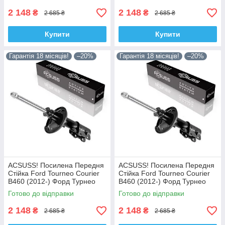
2 148
2 148
₴
₴
2 685 ₴
2 685 ₴
Купити
Купити
Гарантія 18 місяців!
–20%
Гарантія 18 місяців!
–20%
ACSUSS! Посилена Передня
ACSUSS! Посилена Передня
Стійка Ford Tourneo Courier
Стійка Ford Tourneo Courier
B460 (2012-) Форд Турнео
B460 (2012-) Форд Турнео
Курєр Б460. Ліва. 335829 ,
Курєр Б460. Права. 335830 ,
Готово до відправки
Готово до відправки
3348057 Корея!
3348056 Корея!
2 148
2 148
₴
₴
2 685 ₴
2 685 ₴