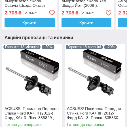
Амортизатор Skoda
Амортизатор Skoda Yeti
Амор
Octavia Шкода Октавія
Шкода Йеті (2009-).
Octa
(2003-). 317572 , 313053 ,
317572 , 313053 , 335808
Окта
2 708
2 708
2 9
₴
₴
2 944 ₴
2 944 ₴
335808 Сакс!
Сакс!
3358
Купити
Купити
Акційні пропозиції та новинки
Гарантія 18 місяців!
–20%
Гарантія 18 місяців!
–20%
ACSUSS! Посилена Передня
ACSUSS! Посилена Передня
Стійка Ford KA+ III (2012-)
Стійка Ford KA+ III (2012-)
Форд КА+ 3. Ліва. 335829 ,
Форд КА+ 3. Права. 335830 ,
3348057 Корея!
3348056 Корея!
Готово до відправки
Готово до відправки