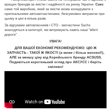
кращих брендів за якістю і надійності на ринку України.
Сакс
саме той виробник, який за якістю може конкурувати з
оригінальними автозапчастинами, безсумнівно виграючи при
цьому в ціні в кілька разів.
За відгуками автовласників і СТО - запчастини Sachs
знаходяться в категорії, які витримують навіть наші "вбиті
дороги".
УВАГА!
ДЛЯ ВАШОЇ ЕКОНОМІЇ РЕКОМЕНДУЄМО: ЦЮ Ж
ЗАПЧАСТЬ - ТАКОЇ Ж ЯКОСТІ (а може і більш високої!),
АЛЕ за меншу ціну від Корейського бренду ACSUSS.
Подивіться коротенький огляд про АКСУСС і беріть
сміливо!