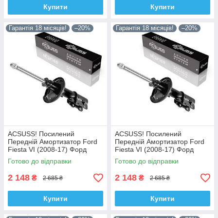
Купити
Купити
Гарантія 18 місяців!
–20%
Гарантія 18 місяців!
–20%
ACSUSS! Посилений
ACSUSS! Посилений
Передній Амортизатор Ford
Передній Амортизатор Ford
Fiesta VI (2008-17) Форд
Fiesta VI (2008-17) Форд
Фіеста VI. Лівий. 335829 ,
Фіеста VI. Правий. 335830 ,
Готово до відправки
Готово до відправки
3348057 Корея!
3348056 Корея!
2 148
2 148
₴
₴
2 685 ₴
2 685 ₴
Купити
Купити