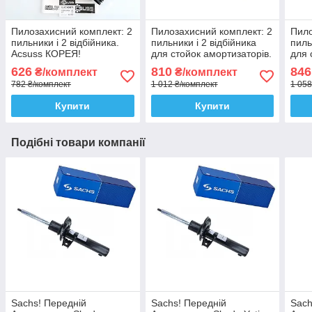
Пилозахисний комплект: 2
Пилозахисний комплект: 2
Пило
пильники і 2 відбійника.
пильники і 2 відбійника
пиль
Acsuss КОРЕЯ!
для стойок амортизаторів.
для 
Sachs Сакс
SKF
626
810
846
₴/комплект
₴/комплект
782 ₴/комплект
1 012 ₴/комплект
1 058
Купити
Купити
Подібні товари компанії
Sachs! Передній
Sachs! Передній
Sach