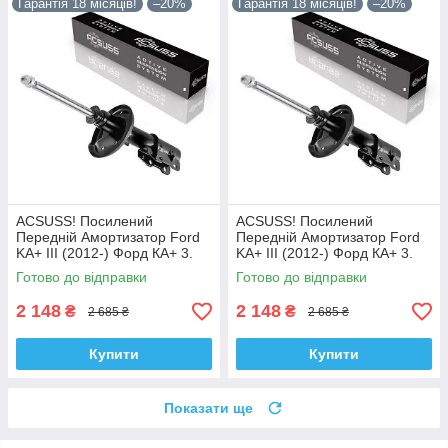
Гарантія 18 місяців!
–20%
Гарантія 18 місяців!
–20%
ACSUSS! Посилений
ACSUSS! Посилений
Передній Амортизатор Ford
Передній Амортизатор Ford
KA+ III (2012-) Форд КА+ 3.
KA+ III (2012-) Форд КА+ 3.
Лівий. 335829 , 3348057
Правий. 335830 , 3348056
Готово до відправки
Готово до відправки
Корея!
Корея!
2 148
2 148
₴
₴
2 685 ₴
2 685 ₴
Купити
Купити
Показати ще