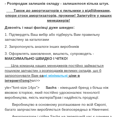
- Розпродаж залишків складу - залишилося кілька штук.
Також до амортизаторів є пильники з відбійниками,
опори стоєк амортизаторів, пружини! Запитуйте у наших
менеджерів!
Дзвоніть і наші фахівці дуже швидко:
1. Підтвердять Ваш вибір або підберуть Вам правильну
запчастину за каталогами
2. Запропонують аналоги інших виробників
3. Оформлять замовлення, вишлють, супроводять -
МАКСИМАЛЬНО ШВИДКО І ЧІТКО!
Ціла команда наших менеджерів постійно займається
пошуком запчастин з розпродажів великих складів, що б
запропонувати Вам
са
мі мінімальні
ціни в
інтернеті!ong>
an>
>
yle="font-size:14px">
Sachs
- німецький бренд з більш ніж
віковою історією, який постійно удосконалює технології
виробництва, якість матеріаПрав і надійність продукції.
Виробництво в основному розташоване по всій Європі,
багато запрчастин виробляється безпосередньо в Німеччині.
Амортизатори і стійки Sachs на теперішній час є одними з