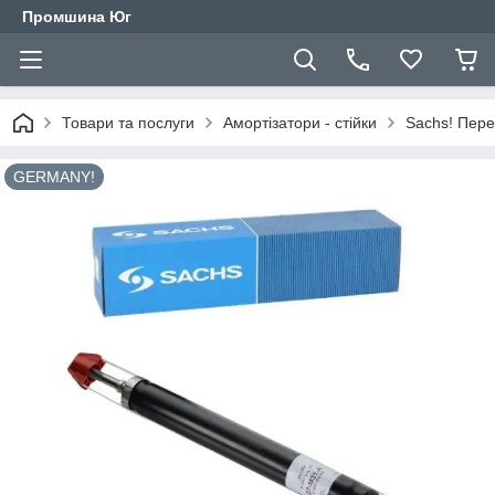
Промшина Юг
Товари та послуги
Амортізатори - стійки
Sachs! Пере
GERMANY!