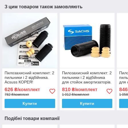
З цим товаром також замовляють
Пилозахисний комплект: 2
Пилозахисний комплект: 2
Пило
пильники і 2 відбійника.
пильники і 2 відбійника
пиль
Acsuss КОРЕЯ!
для стойок амортизаторів.
для 
Sachs Сакс
SKF
626
810
846
₴/комплект
₴/комплект
782 ₴/комплект
1 012 ₴/комплект
1 058
Купити
Купити
Подібні товари компанії