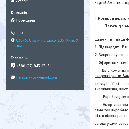
Дмитро
Задній Амортизатор
- Розпродаж зали
Промшина
Також до аморт
Дзвоніть і наші 
03045, Столичне шосе, 103, Київ, У
країна
1. Підтвердять Ваш
2. Запропонують а
3. Оформлять замо
+380 (67) 843-13-31
Ціла команда наши
запропонувати Вам 
hersonavto@gmail.com
an style="font-size
виробництва, якість
Виробництво в осн
Амортизатори і сті
саме той виробник,
ціні в кілька разів.
За відгуками автовл