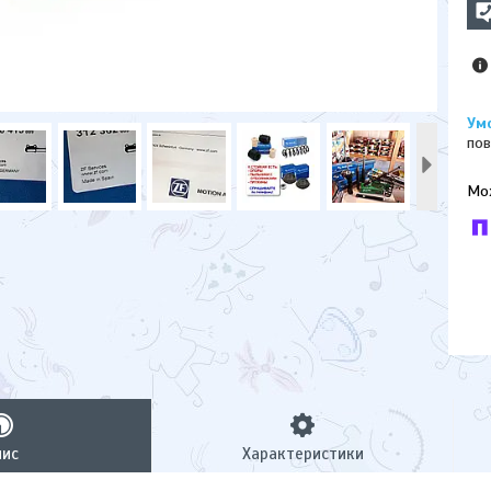
пов
У к
буд
пис
Характеристики