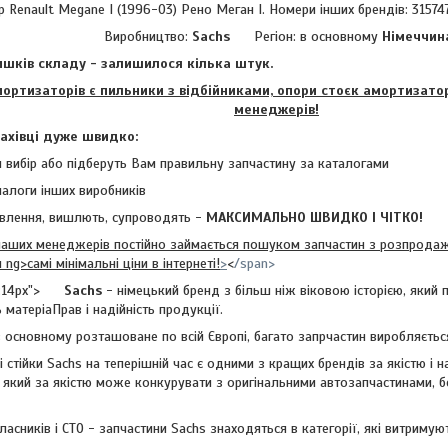
 Renault Megane I (1996-03) Рено Меган I. Номери інших брендів: 315747
Виробництво:
Sachs
Регіон: в основному
Німеччин
шків складу - залишилося кілька штук.
изаторів є пильники з відбійниками, опори стоєк амортизаторі
менеджерів!
фахівці дуже швидко:
 вибір або підберуть Вам правильну запчастину за каталогами
налоги інших виробників
влення, вишлють, супроводять -
МАКСИМАЛЬНО ШВИДКО І ЧІТКО!
х менеджерів постійно займається пошуком запчастин з розпродажів
ng>самі мінімальні ціни в інтернеті!
>
<
/span>
:14px">
Sachs
- німецький бренд з більш ніж віковою історією, який 
 матеріаПрав і надійність продукції.
овному розташоване по всій Європі, багато запрчастин виробляється
йки Sachs на теперішній час є одними з кращих брендів за якістю і на
 який за якістю може конкурувати з оригінальними автозапчастинами, 
асників і СТО - запчастини Sachs знаходяться в категорії, які витримуют