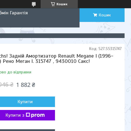
Кошик
мін Гарантія
Кошик
Код:
527.SS315747
chs! Задній Амортизатор Renault Megane I (1996-
) Рено Меган I. 315747 , 9430010 Сакс!
ово до відправки
1 882 ₴
046 ₴
Купити
Купити з