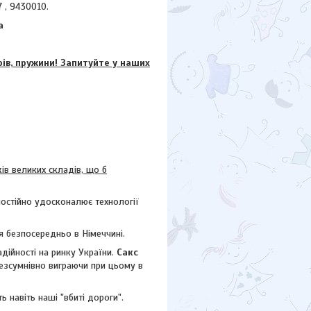
 , 9430010.
а
в, пружини! Запитуйте у наших
 великих складів, що б
постійно удосконалює технології
 безпосередньо в Німеччині.
дійності на ринку України.
Сакс
безсумнівно виграючи при цьому в
ь навіть наші "вбиті дороги".