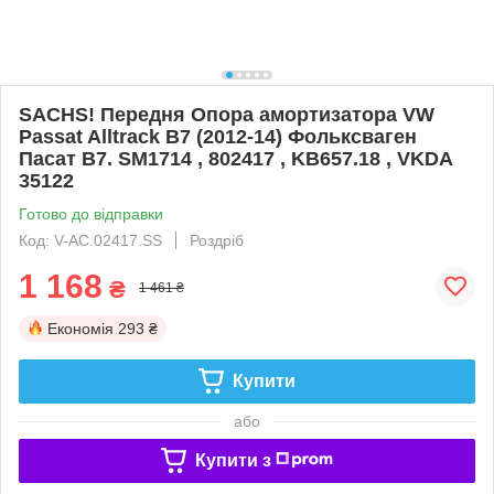
SACHS! Передня Опора амортизатора VW
Passat Alltrack B7 (2012-14) Фольксваген
Пасат B7. SM1714 , 802417 , KB657.18 , VKDA
35122
Готово до відправки
Код: V-AC.02417.SS
Роздріб
1 168
₴
1 461 ₴
Економія
293 ₴
Купити
або
Купити з