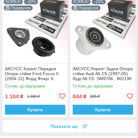
KOREA!
–20%
KOREA!
–20%
Подарунок
Подарунок
АКСУСС Корея! Передня
АКСУСС Корея! Задня Опора
Опора стійки Ford Focus II
стійки Audi A6 C5 (1997-05)
(2004-12) Форд Фокус II.
Ауді А6 C5. SM9706 , 802196
SM5589 , 802460 , KB652.13 ,
, KB957.06 , VKDA40110
Готово до відправки
Готово до відправки
VKDA35426
1 104
644
₴
₴
1 380 ₴
805 ₴
Купити
Купити
Показати ще