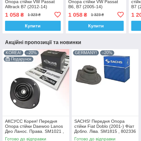
Опора стійки VW Passat
Опора стійки VW Passat
стій
Alltrack B7 (2012-14)
B6, B7 (2005-14)
B7 (
Фольксваген Пасат B7.
Фольксваген Пасат B6, B7.
Паса
1 058
1 058
1 2
₴
₴
1 323 ₴
1 323 ₴
SM1714 , 802417 ,
SM1714 , 802417 ,
8024
KB657.18 , VKDA 35122
KB657.18 , VKDA 35122
351
Купити
Купити
Акційні пропозиції та новинки
KOREA!
–20%
GERMANY!
–20%
Подарунок
АКСУСС Корея! Передня
SACHS! Передня Опора
Опора стійки Daewoo Lanos
стійки Fiat Doblo (2001-) Фіат
Део Ланос. Права. SM1021 ,
Добло. Ліва. SM1815 , 802336
KB690.08
, KB658.15 , VKDC35232
Готово до відправки
Готово до відправки