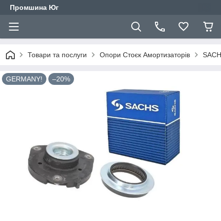
Промшина Юг
Товари та послуги
Опори Стоєк Амортизаторів
SACHS
GERMANY!
–20%