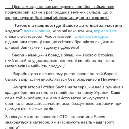
Ціла команда наших менеджерів постійно займається
пошуком запчастин з розпродажів великих складів, що б
запропонувати Вам
самі мінімальні ціни в інтернеті!
Також є в наявності до Вашого авто інші запчастини
ходової:
кульові опори
, кермові наконечники,
кермові тяги
,
стійки стабілізатора, Амортизатори,
гальмівні колодки
,
підшипники ступиці кращих світових брендів за акційними
цінами! Запитуйте - відразу підберемо!
Sachs
- німецький бренд з більш ніж віковою історією,
який постійно удосконалює технології виробництва, якість
матеріалів і надійність продукції.
Виробництво в основному розташоване по всій Європі,
багато запрчастин виробляється безпосередньо в Німеччині.
Амортизатори і стійки Sachs на теперішній час є одними з
кращих брендів за якістю і надійності на ринку України.
Сакс
саме той виробник, який за якістю може конкурувати з
оригінальними автозапчастинами, безсумнівно виграючи при
цьому в ціні в кілька разів.
За відгуками автовласників і СТО - запчастини Sachs
знаходяться в категорії, які витримують навіть наші "вбиті
дороги".