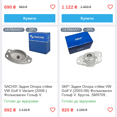
690
1 122
₴
₴
863 ₴
1 403 ₴
Купити
Купити
GERMANY!
–20%
GERMANY!
–20%
SACHS! Задня Опора стійки
SKF! Задня Опора стійки VW
VW Golf V Variant (2008-)
Golf V (2003-08) Фольксваген
Фольксваген Гольф V.
Гольф V. Кругла. SM9709 ,
Овальна. SM9708 , 802339 ,
802382 , KB957.09 ,
Готово до відправки
Готово до відправки
KB957.08 , VKDA40125
VKDA40127
892
920
₴
₴
1 116 ₴
1 150 ₴