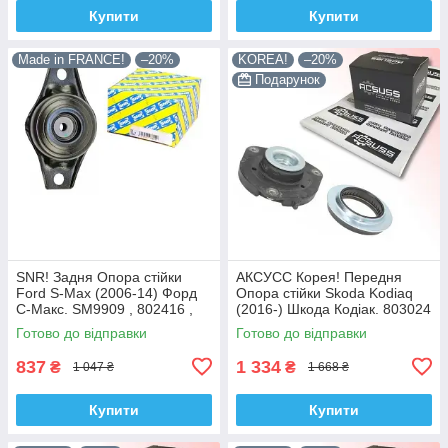
Купити
Купити
Made in FRANCE!
–20%
KOREA!
–20%
Подарунок
SNR! Задня Опора стійки
АКСУСС Корея! Передня
Ford S-Max (2006-14) Форд
Опора стійки Skoda Kodiaq
С-Макс. SM9909 , 802416 ,
(2016-) Шкода Кодіак. 803024
KB952.10 , VKDA40436
, KB657.27 , VKDA35167
Готово до відправки
Готово до відправки
837
1 334
₴
₴
1 047 ₴
1 668 ₴
Купити
Купити