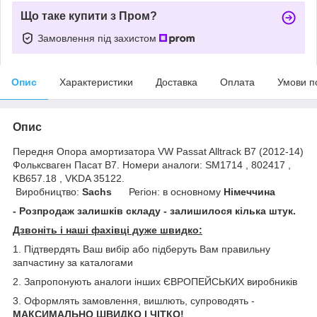
Що таке купити з Пром?
Замовлення під захистом
Опис
Характеристики
Доставка
Оплата
Умови п
Опис
Передня Опора амортизатора VW Passat Alltrack B7 (2012-14)
Фольксваген Пасат B7. Номери аналоги: SM1714 , 802417 ,
KB657.18 , VKDA 35122.
Виробництво:
Sachs
Регіон: в основному
Німеччина
- Розпродаж залишків складу - залишилося кілька штук.
Дзвоніть і наші фахівці дуже швидко:
1. Підтвердять Ваш вибір або підберуть Вам правильну
запчастину за каталогами
2. Запропонують аналоги інших ЄВРОПЕЙСЬКИХ виробників
3. Оформлять замовлення, вишлють, супроводять -
МАКСИМАЛЬНО ШВИДКО І ЧІТКО!