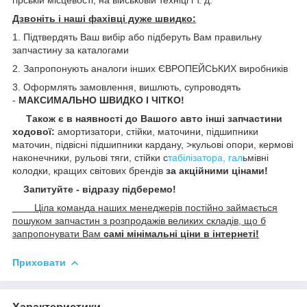
Дзвоніть і наші фахівці дуже швидко:
1. Підтвердять Ваш вибір або підберуть Вам правильну
запчастину за каталогами
2. Запропонують аналоги інших ЄВРОПЕЙСЬКИХ виробників
3. Оформлять замовлення, вишлють, супроводять
-
МАКСИМАЛЬНО ШВИДКО І ЧІТКО!
Також є в наявності до Вашого авто інші запчастини
ходової:
амортизатори, стійки, маточини,
підшипники
маточин, підвісні підшипники кардану,
>кульові опори, кермові
наконечники, рульові тяги, стійки с
табілізатора, гал
ьмівні
колодки, кращих світових брендів
за акційними цінами!
Запитуйте - відразу підберемо!
Ціла команда наших менеджерів постійно займається
пошуком запчастин з розпродажів великих складів, що б
запропонувати Вам
самі мінімальні ціни в інтернеті!
Приховати