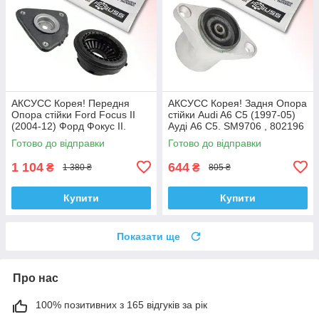
АКСУСС Корея! Передня
АКСУСС Корея! Задня Опора
Опора стійки Ford Focus II
стійки Audi A6 C5 (1997-05)
(2004-12) Форд Фокус II.
Ауді А6 C5. SM9706 , 802196
SM5589 , 802460 , KB652.13 ,
, KB957.06 , VKDA40110
Готово до відправки
Готово до відправки
VKDA35426
1 104
644
₴
₴
1 380 ₴
805 ₴
Купити
Купити
Показати ще
Про нас
100% позитивних з 165 відгуків за рік