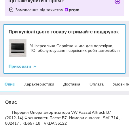
Що таке купити з Пром?
Замовлення під захистом
При купівлі цього товару отримайте подарунок
Універсальна Сервісна книга для перевірки,
ТО, обслуговуваня і сервісних робіт автомобіля
Приховати
Опис
Характеристики
Доставка
Оплата
Умови п
Опис
Передня Опора амортизатора VW Passat Alltrack B7
(2012-14) Фольксваген Пасат B7. Номери аналоги: SM1714 ,
802417 , KB657.18 , VKDA 35122