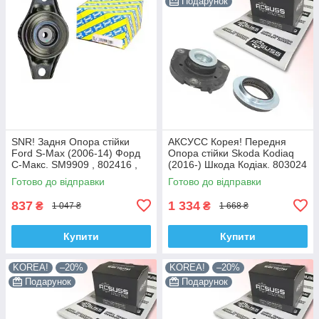
Подарунок
SNR! Задня Опора стійки
АКСУСС Корея! Передня
Ford S-Max (2006-14) Форд
Опора стійки Skoda Kodiaq
С-Макс. SM9909 , 802416 ,
(2016-) Шкода Кодіак. 803024
KB952.10 , VKDA40436
, KB657.27 , VKDA35167
Готово до відправки
Готово до відправки
837
1 334
₴
₴
1 047 ₴
1 668 ₴
Купити
Купити
KOREA!
–20%
KOREA!
–20%
Подарунок
Подарунок