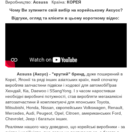
Виробництво:
Acsuss
Країна:
КОРЕЯ
Чому Ви зупините свій вибір на корейському Аксусс?
Відгуки, огляд та клієнти в цьому короткому відео:
Acsuss (Аксус) - "крутий" бренд,
дуже поширений в
Кореї, Японії та ряді інших азіатських країн, який спочатку
виробляв запчастини підвіски і ходової для автомобіПрав
Хюндай, Кіа, Daewoo і SSangYong. І з часом наростивши
необхідні виробничі потужності, став виробляти мегакаякісні
автозапчастини й комплектуючі для японських Toyota,
Mitsubishi, Honda, Nissan, європейських
Volkswagen, Renault,
Mercedes, Audi, Peugeot, Opel, Citroen, американських
Ford,
Chevrolet, Jeep
і багатьох інших.
Реаліями нашого часу доведено, що корейські виробники - за