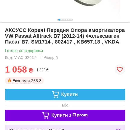
АКСУСС Корея! Передня Опора амортизатора
VW Passat Alltrack B7 (2012-14) Фольксваген
Пасат B7. SM1714 , 802417 , KB657.18 , VKDA
Готово до відправки
Код: V-AC.02417
Роздріб
1 058
₴
1 323 ₴
Економія
265 ₴
Купити
або
Купити з