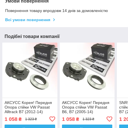
Умови повернення
Повернення товару впродовж 14 днів за домовленістю
Всі умови повернення
Подібні товари компанії
АКСУСС Корея! Передня
АКСУСС Корея! Передня
SNR
Опора стійки VW Passat
Опора стійки VW Passat
стій
Alltrack B7 (2012-14)
B6, B7 (2005-14)
B7 (
Фольксваген Пасат B7.
Фольксваген Пасат B6, B7.
Паса
1 058
1 058
1 2
₴
₴
1 323 ₴
1 323 ₴
SM1714 , 802417 ,
SM1714 , 802417 ,
8024
KB657.18 , VKDA 35122
KB657.18 , VKDA 35122
351