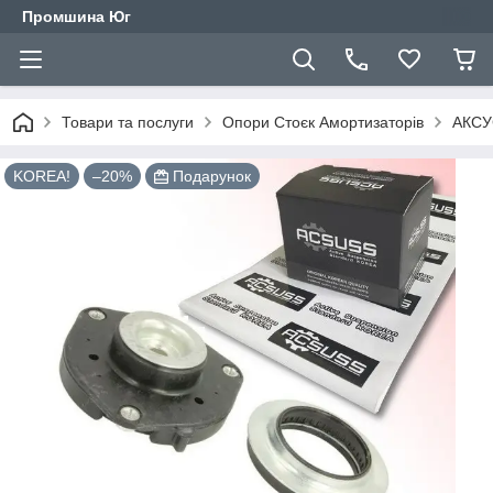
Промшина Юг
Товари та послуги
Опори Стоєк Амортизаторів
АКСУС
KOREA!
–20%
Подарунок