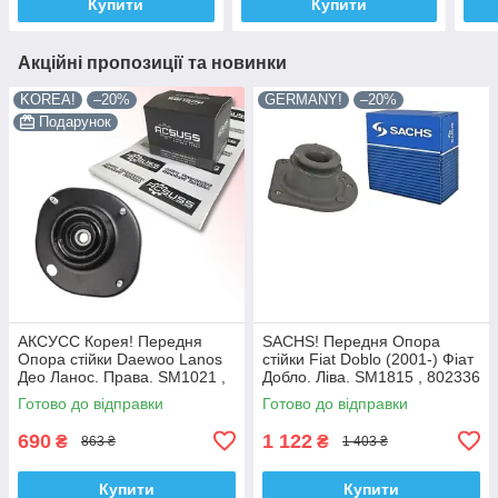
Купити
Купити
Акційні пропозиції та новинки
KOREA!
–20%
GERMANY!
–20%
Подарунок
АКСУСС Корея! Передня
SACHS! Передня Опора
Опора стійки Daewoo Lanos
стійки Fiat Doblo (2001-) Фіат
Део Ланос. Права. SM1021 ,
Добло. Ліва. SM1815 , 802336
KB690.08
, KB658.15 , VKDC35232
Готово до відправки
Готово до відправки
690
1 122
₴
₴
863 ₴
1 403 ₴
Купити
Купити