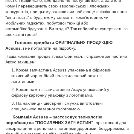
якістю і надійністю, вже давно не поступаються, а багато в
чому і перевершують своїх європейських і японських
конкурентів, при цьому залишаючи найкраще співвідношення
"ціна-якість" в будь-якому сегменті: комп'ютерних чи
мобільних гаджетах, побутової техніці або
автомобілебудуванні. Ви згодні? Так вибирайте суперякість за
адекватні гроші!
Головне придбати ОРИГІНАЛЬНУ ПРОДУКЦІЮ
Acsuss
, і не потрапити на підробку.
Наша компанія продає тільки Оригінал, і справжні запчастини
Аксус захищені:
Кожна запчастина Acsuss упакована в фірмовий
захисний чорно-білий поліетиленовий пакет з
логотипами.
Кожен пакет з запчастиною Аксус упакований у
фірмову картонну упаковку з логотипами.
На наклейці - шестірня і смужка виготовлені
спеціальною лазерної голограмою.
Компанія Acsuss – застосовує технологію
виробництва "ПОСИЛЕНИХ ЗАПЧАСТИН"
, орієнтовані для
використання в регіонах з поганими дорогами, бездоріжжям, в
гірській місцевості, на військовій техніці і т. д.