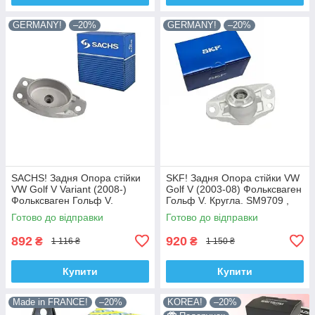
GERMANY!
–20%
GERMANY!
–20%
SACHS! Задня Опора стійки
SKF! Задня Опора стійки VW
VW Golf V Variant (2008-)
Golf V (2003-08) Фольксваген
Фольксваген Гольф V.
Гольф V. Кругла. SM9709 ,
Овальна. SM9708 , 802339 ,
802382 , KB957.09 ,
Готово до відправки
Готово до відправки
KB957.08 , VKDA40125
VKDA40127
892
920
₴
₴
1 116 ₴
1 150 ₴
Купити
Купити
Made in FRANCE!
–20%
KOREA!
–20%