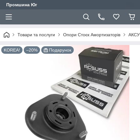
Промшина Юг
Товари та послуги
Опори Стоєк Амортизаторів
АКСУС
KOREA!
–20%
Подарунок