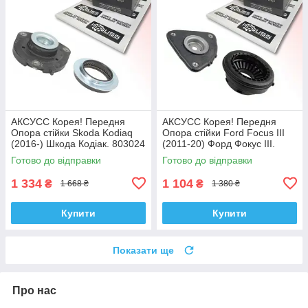
АКСУСС Корея! Передня
АКСУСС Корея! Передня
Опора стійки Skoda Kodiaq
Опора стійки Ford Focus III
(2016-) Шкода Кодіак. 803024
(2011-20) Форд Фокус III.
, KB657.27 , VKDA35167
SM5589 , 802460 , KB652.13 ,
Готово до відправки
Готово до відправки
VKDA35426
1 334
1 104
₴
₴
1 668 ₴
1 380 ₴
Купити
Купити
Показати ще
Про нас