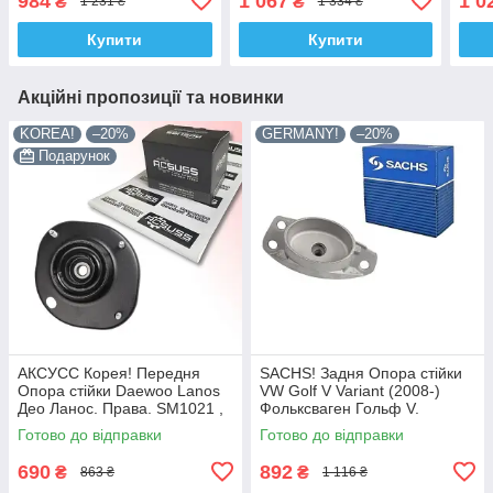
984
1 067
1 0
₴
₴
1 231 ₴
1 334 ₴
KB669.50
KB6
Купити
Купити
Акційні пропозиції та новинки
KOREA!
–20%
GERMANY!
–20%
Подарунок
АКСУСС Корея! Передня
SACHS! Задня Опора стійки
Опора стійки Daewoo Lanos
VW Golf V Variant (2008-)
Део Ланос. Права. SM1021 ,
Фольксваген Гольф V.
KB690.08
Овальна. SM9708 , 802339 ,
Готово до відправки
Готово до відправки
KB957.08 , VKDA40125
690
892
₴
₴
863 ₴
1 116 ₴