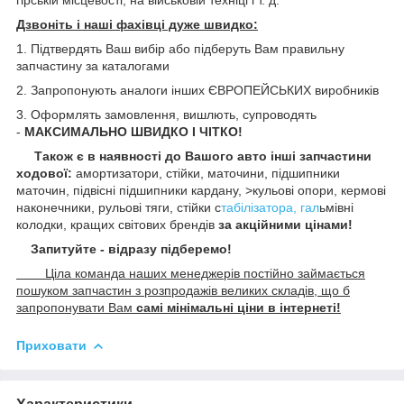
Дзвоніть і наші фахівці дуже швидко:
1. Підтвердять Ваш вибір або підберуть Вам правильну
запчастину за каталогами
2. Запропонують аналоги інших ЄВРОПЕЙСЬКИХ виробників
3. Оформлять замовлення, вишлють, супроводять
-
МАКСИМАЛЬНО ШВИДКО І ЧІТКО!
Також є в наявності до Вашого авто інші запчастини
ходової:
амортизатори, стійки, маточини,
підшипники
маточин, підвісні підшипники кардану,
>кульові опори, кермові
наконечники, рульові тяги, стійки с
табілізатора, гал
ьмівні
колодки, кращих світових брендів
за акційними цінами!
Запитуйте - відразу підберемо!
Ціла команда наших менеджерів постійно займається
пошуком запчастин з розпродажів великих складів, що б
запропонувати Вам
самі мінімальні ціни в інтернеті!
Приховати