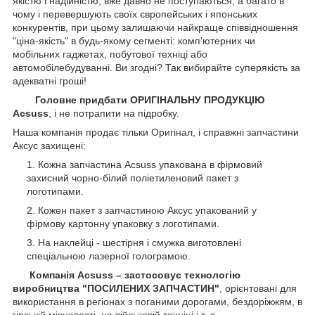
якістю і надійністю, вже давно не поступаються, а багато в
чому і перевершують своїх європейських і японських
конкурентів, при цьому залишаючи найкраще співвідношення
"ціна-якість" в будь-якому сегменті: комп'ютерних чи
мобільних гаджетах, побутової техніці або
автомобілебудуванні. Ви згодні? Так вибирайте суперякість за
адекватні гроші!
Головне придбати ОРИГІНАЛЬНУ ПРОДУКЦІЮ
Acsuss
, і не потрапити на підробку.
Наша компанія продає тільки Оригінал, і справжні запчастини
Аксус захищені:
Кожна запчастина Acsuss упакована в фірмовий
захисний чорно-білий поліетиленовий пакет з
логотипами.
Кожен пакет з запчастиною Аксус упакований у
фірмову картонну упаковку з логотипами.
На наклейці - шестірня і смужка виготовлені
спеціальною лазерної голограмою.
Компанія Acsuss – застосовує технологію
виробництва "ПОСИЛЕНИХ ЗАПЧАСТИН"
, орієнтовані для
використання в регіонах з поганими дорогами, бездоріжжям, в
гірській місцевості, на військовій техніці і т. д.