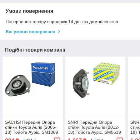
Умови повернення
Повернення товару впродовж 14 днів за домовленістю
Всі умови повернення
Подібні товари компанії
SACHS! Передня Опора
SNR! Передня Опора
SNR
стійки Toyota Auris (2006-
стійки Toyota Auris (2012-
стій
18) Тойота Ауріс. SM1009
18) Тойота Ауріс. SM5639
18) 
, 803432 , KB669.35 ,
, KB669.28
, 80