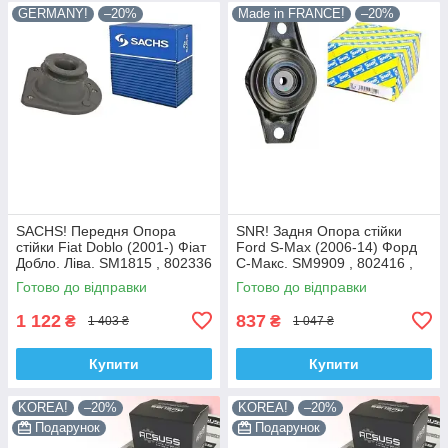
GERMANY!
–20%
Made in FRANCE!
–20%
SACHS! Передня Опора
SNR! Задня Опора стійки
стійки Fiat Doblo (2001-) Фіат
Ford S-Max (2006-14) Форд
Добло. Ліва. SM1815 , 802336
С-Макс. SM9909 , 802416 ,
, KB658.15 , VKDC35232
KB952.10 , VKDA40436
Готово до відправки
Готово до відправки
1 122
837
₴
₴
1 403 ₴
1 047 ₴
Купити
Купити
KOREA!
–20%
KOREA!
–20%
Подарунок
Подарунок