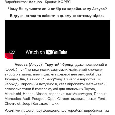
Виробництво:
Acsuss
Країна:
КОРЕЯ
Чому Ви зупините свій вибір на корейському Аксусс?
Відгуки, огляд та клієнти в цьому короткому відео:
Acsuss (Аксус) - "крутий" бренд,
дуже поширений в
Кореї, Японії та ряді інших азіатських країн, який спочатку
виробляв запчастини підвіски і ходової для автомобіПрав
Хюндай, Кіа, Daewoo і SSangYong. І з часом наростивши
необхідні виробничі потужності, став виробляти мегакаякісні
автозапчастини й комплектуючі для японських Toyota,
Mitsubishi, Honda, Nissan, європейських
Volkswagen, Renault,
Mercedes, Audi, Peugeot, Opel, Citroen, американських
Ford,
Chevrolet, Jeep
і багатьох інших.
Реаліями нашого часу доведено, що корейські виробники - за