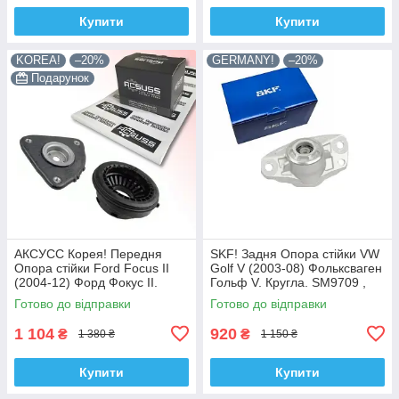
Купити
Купити
KOREA!
–20%
GERMANY!
–20%
Подарунок
АКСУСС Корея! Передня
SKF! Задня Опора стійки VW
Опора стійки Ford Focus II
Golf V (2003-08) Фольксваген
(2004-12) Форд Фокус II.
Гольф V. Кругла. SM9709 ,
SM5589 , 802460 , KB652.13 ,
802382 , KB957.09 ,
Готово до відправки
Готово до відправки
VKDA35426
VKDA40127
1 104
920
₴
₴
1 380 ₴
1 150 ₴
Купити
Купити