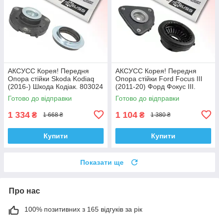
АКСУСС Корея! Передня
АКСУСС Корея! Передня
Опора стійки Skoda Kodiaq
Опора стійки Ford Focus III
(2016-) Шкода Кодіак. 803024
(2011-20) Форд Фокус III.
, KB657.27 , VKDA35167
SM5589 , 802460 , KB652.13 ,
Готово до відправки
Готово до відправки
VKDA35426
1 334
1 104
₴
₴
1 668 ₴
1 380 ₴
Купити
Купити
Показати ще
Про нас
100% позитивних з 165 відгуків за рік