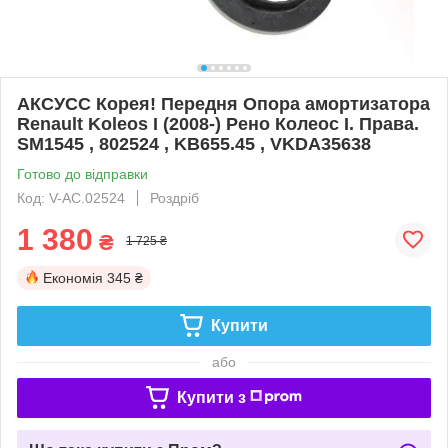
АКСУСС Корея! Передня Опора амортизатора
Renault Koleos I (2008-) Рено Колеос I. Права.
SM1545 , 802524 , KB655.45 , VKDA35638
Готово до відправки
Код: V-AC.02524
Роздріб
1 380
₴
1 725 ₴
Економія
345 ₴
Купити
або
Купити з