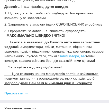
Дзвоніть і наші фахівці дуже швидко:
1. Підтвердять Ваш вибір або підберуть Вам правильну
запчастину за каталогами
2. Запропонують аналоги інших ЄВРОПЕЙСЬКИХ виробників
3. Оформлять замовлення, вишлють, супроводять
-
МАКСИМАЛЬНО ШВИДКО І ЧІТКО!
Також є в наявності до Вашого авто інші запчастини
ходової:
амортизатори, стійки, маточини,
підшипники
маточин, підвісні підшипники кардану,
>кульові опори, кермові
наконечники, рульові тяги, стійки с
табілізатора, гал
ьмівні
колодки, кращих світових брендів
за акційними цінами!
Запитуйте - відразу підберемо!
Ціла команда наших менеджерів постійно займається
пошуком запчастин з розпродажів великих складів, що б
запропонувати Вам
самі мінімальні ціни в інтернеті!
Приховати