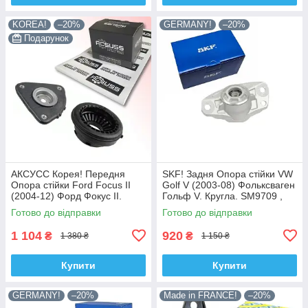
KOREA!
–20%
GERMANY!
–20%
Подарунок
АКСУСС Корея! Передня
SKF! Задня Опора стійки VW
Опора стійки Ford Focus II
Golf V (2003-08) Фольксваген
(2004-12) Форд Фокус II.
Гольф V. Кругла. SM9709 ,
SM5589 , 802460 , KB652.13 ,
802382 , KB957.09 ,
Готово до відправки
Готово до відправки
VKDA35426
VKDA40127
1 104
920
₴
₴
1 380 ₴
1 150 ₴
Купити
Купити
GERMANY!
–20%
Made in FRANCE!
–20%