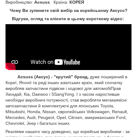
Виробництво:
Acsuss
Країна:
КОРЕЯ
Чому Ви зупините свій вибір на корейському Аксусс?
Відгуки, огляд та клієнти в цьому короткому відео:
Acsuss (Аксус) - "крутий" бренд,
дуже поширений в
Кореї, Японії та ряді інших азіатських країн, який спочатку
виробляв запчастини підвіски і ходової для автомобіПрав
Хюндай, Кіа, Daewoo і SSangYong. І з часом наростивши
необхідні виробничі потужності, став виробляти мегакаякісні
автозапчастини й комплектуючі для японських Toyota,
Mitsubishi, Honda, Nissan, європейських
Volkswagen, Renault,
Mercedes, Audi, Peugeot, Opel, Citroen, американських
Ford,
Chevrolet, Jeep
і багатьох інших.
Реаліями нашого часу доведено, що корейські виробники - за