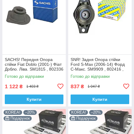
SACHS! Передня Опора
SNR! Задня Опора стійки
стійки Fiat Doblo (2001-) Фіат
Ford S-Max (2006-14) Форд
Добло. Ліва. SM1815 , 802336
С-Макс. SM9909 , 802416 ,
, KB658.15 , VKDC35232
KB952.10 , VKDA40436
Готово до відправки
Готово до відправки
1 122
837
₴
₴
1 403 ₴
1 047 ₴
Купити
Купити
KOREA!
–20%
KOREA!
–20%
Подарунок
Подарунок