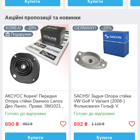
Купити
Купити
Акційні пропозиції та новинки
KOREA!
–20%
GERMANY!
–20%
Подарунок
АКСУСС Корея! Передня
SACHS! Задня Опора стійки
Опора стійки Daewoo Lanos
VW Golf V Variant (2008-)
Део Ланос. Права. SM1021 ,
Фольксваген Гольф V.
KB690.08
Овальна. SM9708 , 802339 ,
Готово до відправки
Готово до відправки
KB957.08 , VKDA40125
690
892
₴
₴
863 ₴
1 116 ₴
Купити
Купити