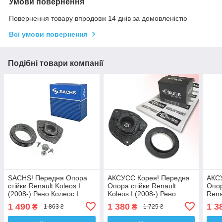
Умови повернення
Повернення товару впродовж 14 днів за домовленістю
Всі умови повернення
Подібні товари компанії
SACHS! Передня Опора
АКСУСС Корея! Передня
АКС
стійки Renault Koleos I
Опора стійки Renault
Опо
(2008-) Рено Колеос I.
Koleos I (2008-) Рено
Rena
Права. SM1545 , 802524 ,
Колеос I. Ліва. SM1546 ,
Рено
1 490
1 380
1 3
₴
₴
1 863 ₴
1 725 ₴
KB655.45 , VKDA35638
802525 , KB655.46 ,
SM15
VKDA35638
KB65