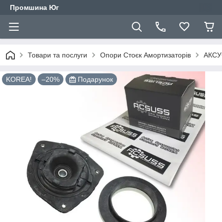
Промшина Юг
Товари та послуги
Опори Стоєк Амортизаторів
АКСУС
KOREA!
–20%
Подарунок