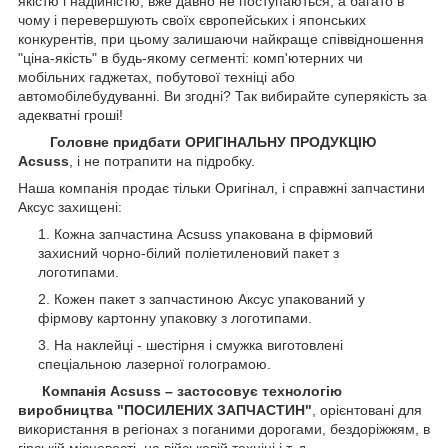
якістю і надійністю, вже давно не поступаються, а багато в
чому і перевершують своїх європейських і японських
конкурентів, при цьому залишаючи найкраще співвідношення
"ціна-якість" в будь-якому сегменті: комп'ютерних чи
мобільних гаджетах, побутової техніці або
автомобілебудуванні. Ви згодні? Так вибирайте суперякість за
адекватні гроші!
Головне придбати ОРИГІНАЛЬНУ ПРОДУКЦІЮ
Acsuss
, і не потрапити на підробку.
Наша компанія продає тільки Оригінал, і справжні запчастини
Аксус захищені:
Кожна запчастина Acsuss упакована в фірмовий
захисний чорно-білий поліетиленовий пакет з
логотипами.
Кожен пакет з запчастиною Аксус упакований у
фірмову картонну упаковку з логотипами.
На наклейці - шестірня і смужка виготовлені
спеціальною лазерної голограмою.
Компанія Acsuss – застосовує технологію
виробництва "ПОСИЛЕНИХ ЗАПЧАСТИН"
, орієнтовані для
використання в регіонах з поганими дорогами, бездоріжжям, в
гірській місцевості, на військовій техніці і т. д.