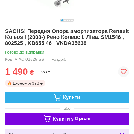
SACHS! Передня Опора амортизатора Renault
Koleos I (2008-) Рено Колеос I. Ліва. SM1546 ,
802525 , KB655.46 , VKDA35638
Готово до відправки
Код: V-AC.02525.SS
Роздріб
1 490
₴
1 863 ₴
Економія
373 ₴
Купити
або
Купити з