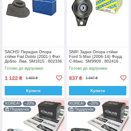
SACHS! Передня Опора
SNR! Задня Опора стійки
стійки Fiat Doblo (2001-) Фіат
Ford S-Max (2006-14) Форд
Добло. Ліва. SM1815 , 802336
С-Макс. SM9909 , 802416 ,
, KB658.15 , VKDC35232
KB952.10 , VKDA40436
Готово до відправки
Готово до відправки
1 122
837
₴
₴
1 403 ₴
1 047 ₴
Купити
Купити
KOREA!
–20%
KOREA!
–20%
Подарунок
Подарунок