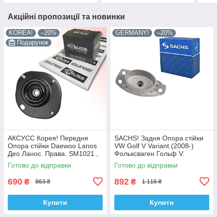
Акційні пропозиції та новинки
KOREA!
–20%
GERMANY!
–20%
Подарунок
АКСУСС Корея! Передня
SACHS! Задня Опора стійки
Опора стійки Daewoo Lanos
VW Golf V Variant (2008-)
Део Ланос. Права. SM1021 ,
Фольксваген Гольф V.
KB690.08
Овальна. SM9708 , 802339 ,
Готово до відправки
Готово до відправки
KB957.08 , VKDA40125
690
892
₴
₴
863 ₴
1 116 ₴
Купити
Купити