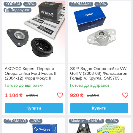
KOREA!
–20%
GERMANY!
–20%
Подарунок
АКСУСС Корея! Передня
SKF! Задня Опора стійки VW
Опора стійки Ford Focus II
Golf V (2003-08) Фольксваген
(2004-12) Форд Фокус II.
Гольф V. Кругла. SM9709 ,
SM5589 , 802460 , KB652.13 ,
802382 , KB957.09 ,
Готово до відправки
Готово до відправки
VKDA35426
VKDA40127
1 104
920
₴
₴
1 380 ₴
1 150 ₴
Купити
Купити
GERMANY!
–20%
Made in FRANCE!
–20%