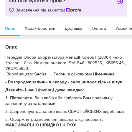
Що таке купити з Пром?
Замовлення під захистом
Опис
Характеристики
Доставка
Оплата
Умови п
Опис
Передня Опора амортизатора Renault Koleos I (2008-) Рено
Колеос I. Ліва. Номери аналоги: SM1546 , 802525 , KB655.46 ,
VKDA35638.
Виробництво:
Sachs
Регіон: в основному
Німеччина
- Розпродаж залишків складу - залишилося кілька штук.
Дзвоніть і наші фахівці дуже швидко:
1. Підтвердять Ваш вибір або підберуть Вам правильну
запчастину за каталогами
2. Запропонують аналоги інших ЄВРОПЕЙСЬКИХ виробників
3. Оформлять замовлення, вишлють, супроводять -
МАКСИМАЛЬНО ШВИДКО І ЧІТКО!