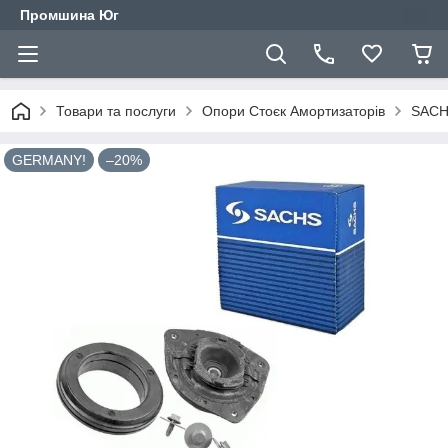
Промшина Юг
Товари та послуги
Опори Стоєк Амортизаторів
SACHS
GERMANY!
–20%