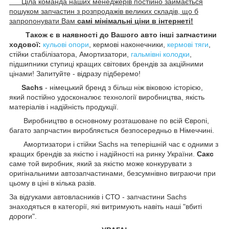
Ціла команда наших менеджерів постійно займається
пошуком запчастин з розпродажів великих складів, що б
запропонувати Вам
самі мінімальні ціни в інтернеті!
Також є в наявності до Вашого авто інші запчастини
ходової:
кульові опори
, кермові наконечники,
кермові тяги
,
стійки стабілізатора, Амортизатори,
гальмівні колодки
,
підшипники ступиці кращих світових брендів за акційними
цінами! Запитуйте - відразу підберемо!
Sachs
- німецький бренд з більш ніж віковою історією,
який постійно удосконалює технології виробництва, якість
матеріалів і надійність продукції.
Виробництво в основному розташоване по всій Європі,
багато запрчастин виробляється безпосередньо в Німеччині.
Амортизатори і стійки Sachs на теперішній час є одними з
кращих брендів за якістю і надійності на ринку України.
Сакс
саме той виробник, який за якістю може конкурувати з
оригінальними автозапчастинами, безсумнівно виграючи при
цьому в ціні в кілька разів.
За відгуками автовласників і СТО - запчастини Sachs
знаходяться в категорії, які витримують навіть наші "вбиті
дороги".