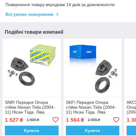
Повернення товару впродовж 14 днів за домовленістю
Всі умови повернення
Подібні товари компанії
SNR! Передня Опора
SKF! Передня Опора
АКС
стійки Nissan Tiida (2004-
стійки Nissan Tiida (2004-
Опор
11) Нісан Тііда. Ліва.
11) Нісан Тііда. Ліва.
(200
SM1546 , 802525 ,
SM1546 , 802525 ,
SM15
1 527
1 564
1 3
₴
₴
1 909 ₴
1 955 ₴
KB655.46 , VKDA35638
KB655.46 , VKDA35638
KB65
Купити
Купити