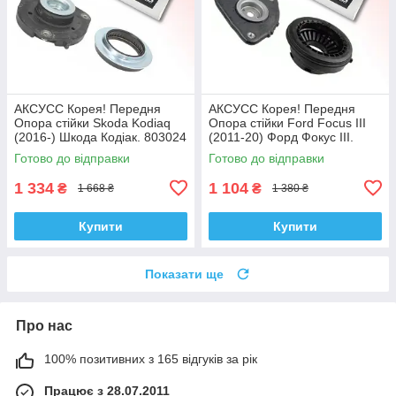
АКСУСС Корея! Передня
АКСУСС Корея! Передня
Опора стійки Skoda Kodiaq
Опора стійки Ford Focus III
(2016-) Шкода Кодіак. 803024
(2011-20) Форд Фокус III.
, KB657.27 , VKDA35167
SM5589 , 802460 , KB652.13 ,
Готово до відправки
Готово до відправки
VKDA35426
1 334
1 104
₴
₴
1 668 ₴
1 380 ₴
Купити
Купити
Показати ще
Про нас
100% позитивних з 165 відгуків за рік
Працює з 28.07.2011