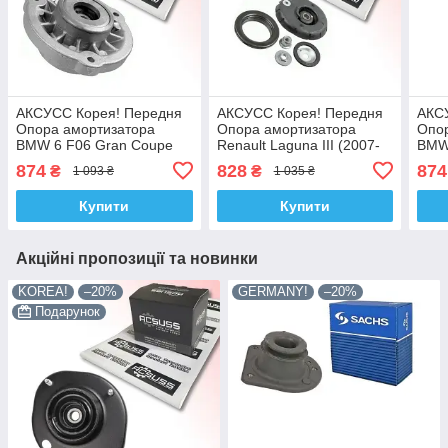
АКСУСС Корея! Передня
АКСУСС Корея! Передня
АКС
Опора амортизатора
Опора амортизатора
Опо
BMW 6 F06 Gran Coupe
Renault Laguna III (2007-
BMW 
(2012-18) БМВ 6 Ф06.
15) Рено Лагуна III.
(201
874
828
874
₴
₴
1 093 ₴
1 035 ₴
SM1004 , 802499 ,
SM1553 , 803023 ,
SM10
KB650.12 , VKDA35830
KB659.36 , VKDA35336
KB65
Купити
Купити
Акційні пропозиції та новинки
KOREA!
–20%
GERMANY!
–20%
Подарунок