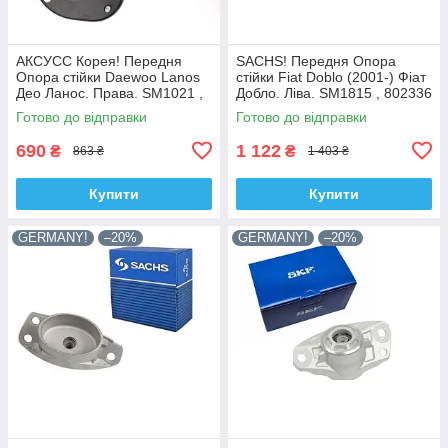
АКСУСС Корея! Передня
SACHS! Передня Опора
Опора стійки Daewoo Lanos
стійки Fiat Doblo (2001-) Фіат
Део Ланос. Права. SM1021 ,
Добло. Ліва. SM1815 , 802336
KB690.08
, KB658.15 , VKDC35232
Готово до відправки
Готово до відправки
690
1 122
₴
₴
863 ₴
1 403 ₴
Купити
Купити
GERMANY!
–20%
GERMANY!
–20%