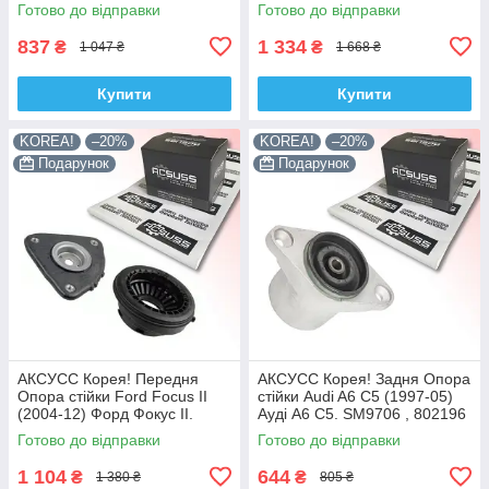
KB952.10 , VKDA40436
, KB657.27 , VKDA35167
Готово до відправки
Готово до відправки
837
1 334
₴
₴
1 047 ₴
1 668 ₴
Купити
Купити
KOREA!
–20%
KOREA!
–20%
Подарунок
Подарунок
АКСУСС Корея! Передня
АКСУСС Корея! Задня Опора
Опора стійки Ford Focus II
стійки Audi A6 C5 (1997-05)
(2004-12) Форд Фокус II.
Ауді А6 C5. SM9706 , 802196
SM5589 , 802460 , KB652.13 ,
, KB957.06 , VKDA40110
Готово до відправки
Готово до відправки
VKDA35426
1 104
644
₴
₴
1 380 ₴
805 ₴