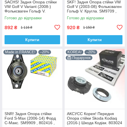
SACHS! Задня Опора стійки
SKF! Задня Опора стійки VW
VW Golf V Variant (2008-)
Golf V (2003-08) Фольксваген
Фольксваген Гольф V.
Гольф V. Кругла. SM9709 ,
Овальна. SM9708 , 802339 ,
802382 , KB957.09 ,
Готово до відправки
Готово до відправки
KB957.08 , VKDA40125
VKDA40127
892
920
₴
₴
1 116 ₴
1 150 ₴
Купити
Купити
Made in FRANCE!
–20%
KOREA!
–20%
Подарунок
SNR! Задня Опора стійки
АКСУСС Корея! Передня
Ford S-Max (2006-14) Форд
Опора стійки Skoda Kodiaq
С-Макс. SM9909 , 802416 ,
(2016-) Шкода Кодіак. 803024