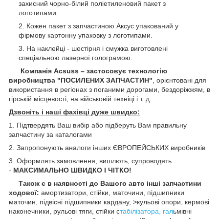
захисний чорно-білий поліетиленовий пакет з
логотипами.
Кожен пакет з запчастиною Аксус упакований у
фірмову картонну упаковку з логотипами.
На наклейці - шестірня і смужка виготовлені
спеціальною лазерної голограмою.
Компанія Acsuss – застосовує технологію
виробництва "ПОСИЛЕНИХ ЗАПЧАСТИН"
, орієнтовані для
використання в регіонах з поганими дорогами, бездоріжжям, в
гірській місцевості, на військовій техніці і т. д.
Дзвоніть і наші фахівці дуже швидко:
1. Підтвердять Ваш вибір або підберуть Вам правильну
запчастину за каталогами
2. Запропонують аналоги інших ЄВРОПЕЙСЬКИХ виробників
3. Оформлять замовлення, вишлють, супроводять
-
МАКСИМАЛЬНО ШВИДКО І ЧІТКО!
Також є в наявності до Вашого авто інші запчастини
ходової:
амортизатори, стійки, маточини,
підшипники
маточин, підвісні підшипники кардану,
>кульові опори, кермові
наконечники, рульові тяги, стійки с
табілізатора, гал
ьмівні