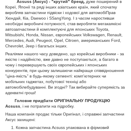
Acsuss (Аксус) - "крутий" бренд,
дуже поширений в
Кореї, Японії та ряді інших азіатських країн, який спочатку
виробляв запчастини підвіски і ходової для автомобіПрав
Хюндай, Кіа, Daewoo і SSangYong. І з часом наростивши
необхідні виробничі потужності, став виробляти мегакаякісні
автозапчастини й комплектуючі для японських Toyota,
Mitsubishi, Honda, Nissan, європейських
Volkswagen, Renault,
Mercedes, Audi, Peugeot, Opel, Citroen, американських
Ford,
Chevrolet, Jeep
і багатьох інших.
Реаліями нашого часу доведено, що корейські виробники - за
якістю і надійністю, вже давно не поступаються, а багато в
чому і перевершують своїх європейських і японських
конкурентів, при цьому залишаючи найкраще співвідношення
"ціна-якість" в будь-якому сегменті: комп'ютерних чи
мобільних гаджетах, побутової техніці або
автомобілебудуванні. Ви згодні? Так вибирайте суперякість за
адекватні гроші!
Головне придбати ОРИГІНАЛЬНУ ПРОДУКЦІЮ
Acsuss
, і не потрапити на підробку.
Наша компанія продає тільки Оригінал, і справжні запчастини
Аксус захищені:
Кожна запчастина Acsuss упакована в фірмовий