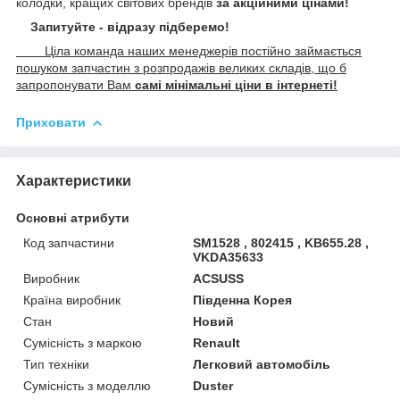
колодки, кращих світових брендів
за акційними цінами!
Запитуйте - відразу підберемо!
Ціла команда наших менеджерів постійно займається
пошуком запчастин з розпродажів великих складів, що б
запропонувати Вам
самі мінімальні ціни в інтернеті!
Приховати
Характеристики
Основні атрибути
Код запчастини
SM1528 , 802415 , KB655.28 ,
VKDA35633
Виробник
ACSUSS
Країна виробник
Південна Корея
Стан
Новий
Сумісність з маркою
Renault
Тип техніки
Легковий автомобіль
Сумісність з моделлю
Duster