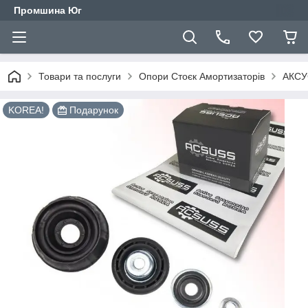
Промшина Юг
Товари та послуги
Опори Стоєк Амортизаторів
АКСУС
KOREA!
Подарунок