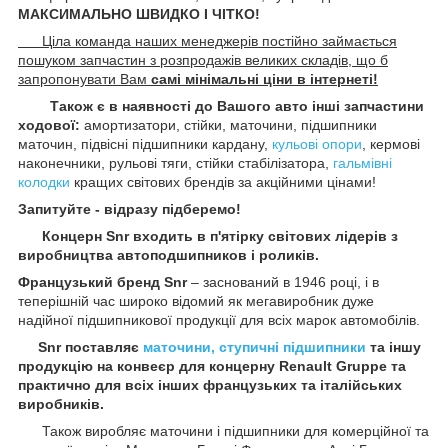
МАКСИМАЛЬНО ШВИДКО І ЧІТКО!
Ціла команда наших менеджерів постійно займається
пошуком запчастин з розпродажів великих складів, що б
запропонувати Вам
самі мінімальні ціни в інтернеті!
Також є в наявності до Вашого авто інші запчастини
ходової:
амортизатори, стійки, маточини, підшипники
маточин, підвісні підшипники кардану,
кульові опори
, кермові
наконечники, рульові тяги, стійки стабілізатора,
гальмівні
колодки
кращих світових брендів за акційними цінами!
Запитуйте - відразу підберемо!
Концерн Snr входить в п'ятірку світових лідерів з
виробництва автоподшипников і роликів.
Французький бренд Snr
– заснований в 1946 році, і в
теперішній час широко відомий як мегавиробник дуже
надійної підшипникової продукції для всіх марок автомобілів.
Snr поставляє
маточини, ступичні підшипники
та іншу
продукцію на конвеєр для концерну Renault Gruppe та
практично для всіх інших французьких та італійських
виробників.
Також виробляє маточини і підшипники для комерційної та