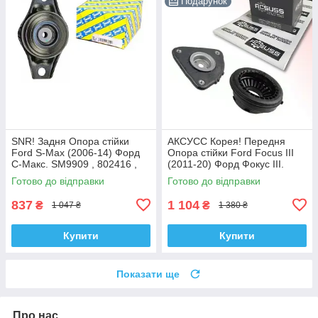
Подарунок
SNR! Задня Опора стійки
АКСУСС Корея! Передня
Ford S-Max (2006-14) Форд
Опора стійки Ford Focus III
С-Макс. SM9909 , 802416 ,
(2011-20) Форд Фокус III.
KB952.10 , VKDA40436
SM5589 , 802460 , KB652.13 ,
Готово до відправки
Готово до відправки
VKDA35426
837
1 104
₴
₴
1 047 ₴
1 380 ₴
Купити
Купити
Показати ще
Про нас