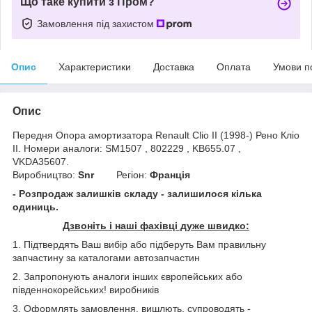
Що таке купити з Пром?
Замовлення під захистом
Опис
Характеристики
Доставка
Оплата
Умови п
Опис
Передня Опора амортизатора Renault Clio II (1998-) Рено Кліо
II. Номери аналоги: SM1507 , 802229 , KB655.07 ,
VKDA35607.
Виробництво:
Snr
Регіон:
Франція
- Розпродаж залишків складу - залишилося кілька
одиниць.
Дзвоніть і наші фахівці дуже швидко:
1. Підтвердять Ваш вибір або підберуть Вам правильну
запчастину за каталогами автозапчастин
2. Запропонують аналоги інших європейських або
південнокорейських! виробників
3. Оформлять замовлення, вишлють, супроводять -