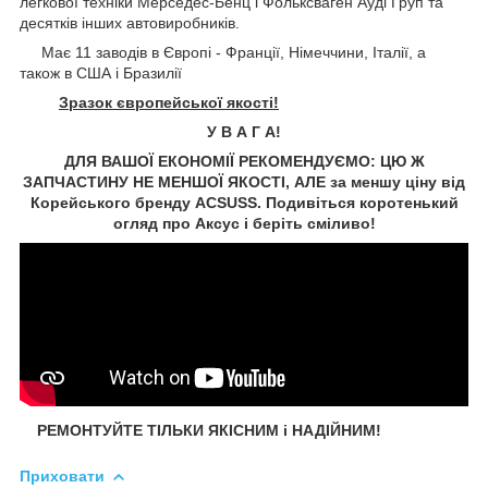
легкової техніки Мерседес-Бенц і Фольксваген
Ауді
Груп та
десятків інших автовиробників.
Має 11 заводів в Європі - Франції, Німеччини, Італії, а
також в США і Бразилії
Зразок європейської якості!
У В А Г А!
ДЛЯ ВАШОЇ ЕКОНОМІЇ РЕКОМЕНДУЄМО: ЦЮ Ж
ЗАПЧАСТИНУ НЕ МЕНШОЇ ЯКОСТІ, АЛЕ за меншу ціну від
Корейського бренду ACSUSS. Подивіться коротенький
огляд про Аксус і беріть сміливо!
РЕМОНТУЙТЕ ТІЛЬКИ ЯКІСНИМ і НАДІЙНИМ!
Приховати