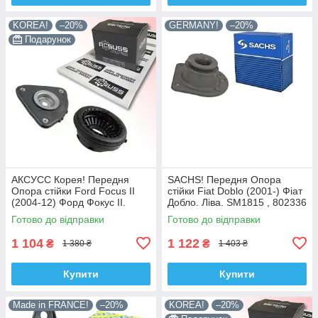
KOREA!
–20%
GERMANY!
–20%
Подарунок
АКСУСС Корея! Передня
SACHS! Передня Опора
Опора стійки Ford Focus II
стійки Fiat Doblo (2001-) Фіат
(2004-12) Форд Фокус II.
Добло. Ліва. SM1815 , 802336
SM5589 , 802460 , KB652.13 ,
, KB658.15 , VKDC35232
Готово до відправки
Готово до відправки
VKDA35426
1 104
1 122
₴
₴
1 380 ₴
1 403 ₴
Купити
Купити
Made in FRANCE!
–20%
KOREA!
–20%