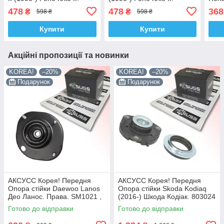
SM1507 , 802229 ,
SM1507 , 802229 ,
Кліо
478
478
368
₴
₴
598 ₴
598 ₴
KB655.07 , VKDA35607
KB655.07 , VKDA35607
KB65
Купити
Купити
Акційні пропозиції та новинки
KOREA!
–20%
KOREA!
–20%
Подарунок
Подарунок
АКСУСС Корея! Передня
АКСУСС Корея! Передня
Опора стійки Daewoo Lanos
Опора стійки Skoda Kodiaq
Део Ланос. Права. SM1021 ,
(2016-) Шкода Кодіак. 803024
KB690.08
, KB657.27 , VKDA35167
Готово до відправки
Готово до відправки