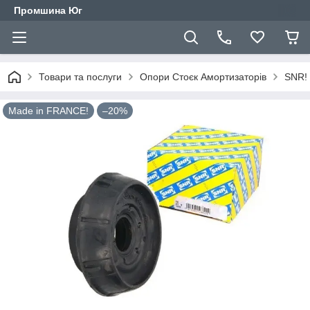
Промшина Юг
Товари та послуги
Опори Стоєк Амортизаторів
SNR! 
Made in FRANCE!
–20%