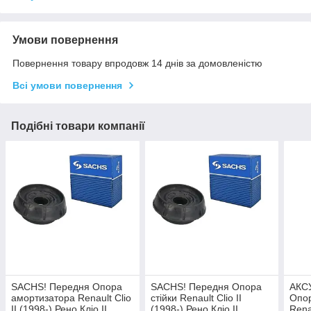
Умови повернення
Повернення товару впродовж 14 днів за домовленістю
Всі умови повернення
Подібні товари компанії
SACHS! Передня Опора
SACHS! Передня Опора
АКС
амортизатора Renault Clio
стійки Renault Clio II
Опо
II (1998-) Рено Кліо II.
(1998-) Рено Кліо II.
Rena