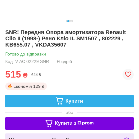
SNR! Передня Опора амортизатора Renault
Clio II (1998-) Рено Кліо II. SM1507 , 802229 ,
KB655.07 , VKDA35607
Готово до відправки
Код: V-AC.02229.SNR
Роздріб
515
₴
644 ₴
Економія
129 ₴
Купити
або
Купити з