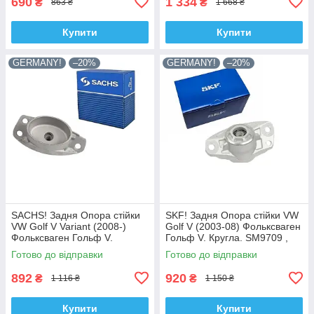
690
1 334
₴
₴
863 ₴
1 668 ₴
Купити
Купити
GERMANY!
–20%
GERMANY!
–20%
SACHS! Задня Опора стійки
SKF! Задня Опора стійки VW
VW Golf V Variant (2008-)
Golf V (2003-08) Фольксваген
Фольксваген Гольф V.
Гольф V. Кругла. SM9709 ,
Овальна. SM9708 , 802339 ,
802382 , KB957.09 ,
Готово до відправки
Готово до відправки
KB957.08 , VKDA40125
VKDA40127
892
920
₴
₴
1 116 ₴
1 150 ₴
Купити
Купити