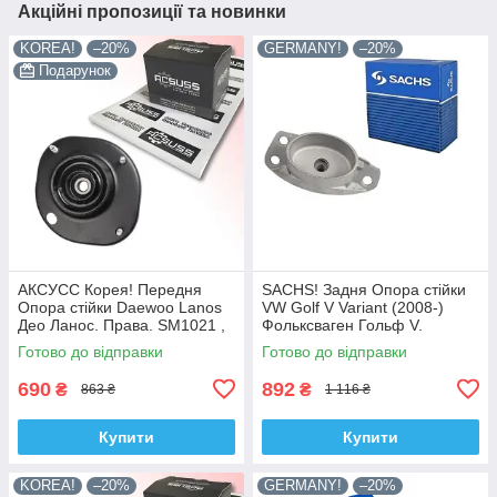
Акційні пропозиції та новинки
KOREA!
–20%
GERMANY!
–20%
Подарунок
АКСУСС Корея! Передня
SACHS! Задня Опора стійки
Опора стійки Daewoo Lanos
VW Golf V Variant (2008-)
Део Ланос. Права. SM1021 ,
Фольксваген Гольф V.
KB690.08
Овальна. SM9708 , 802339 ,
Готово до відправки
Готово до відправки
KB957.08 , VKDA40125
690
892
₴
₴
863 ₴
1 116 ₴
Купити
Купити
KOREA!
–20%
GERMANY!
–20%