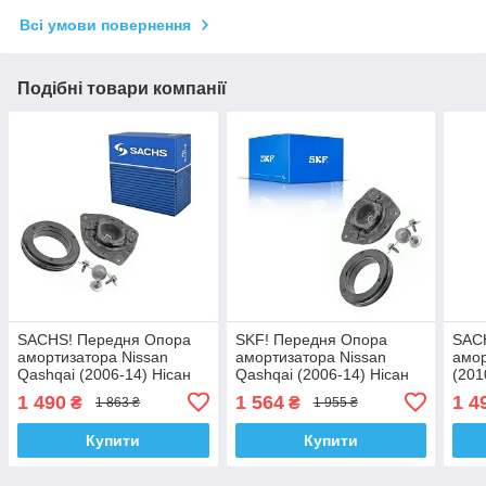
Всі умови повернення
Подібні товари компанії
SACHS! Передня Опора
SKF! Передня Опора
SAC
амортизатора Nissan
амортизатора Nissan
амор
Qashqai (2006-14) Нісан
Qashqai (2006-14) Нісан
(201
Кашкай. Права. SM1545 ,
Кашкай. Права. SM1545 ,
Прав
1 490
1 564
1 4
₴
₴
1 863 ₴
1 955 ₴
802524 , KB655.45 ,
802524 , KB655.45 ,
KB65
VKDA35638
VKDA35638
Купити
Купити