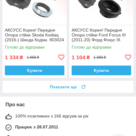
АКСУСС Корея! Передня
АКСУСС Корея! Передня
Опора стійки Skoda Kodiaq
Опора стійки Ford Focus III
(2016-) Шкода Кодіак. 803024
(2011-20) Форд Фокус III.
, KB657.27 , VKDA35167
SM5589 , 802460 , KB652.13 ,
Готово до відправки
Готово до відправки
VKDA35426
1 334
1 104
₴
₴
1 668 ₴
1 380 ₴
Купити
Купити
Показати ще
Про нас
100% позитивних з 166 відгуків за рік
Працює з 28.07.2011