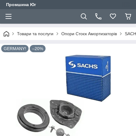
Промшина Юг
Товари та послуги
Опори Стоєк Амортизаторів
SACHS
GERMANY!
–20%