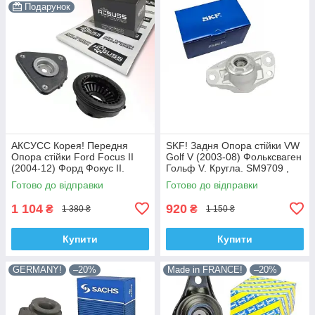
Подарунок
АКСУСС Корея! Передня
SKF! Задня Опора стійки VW
Опора стійки Ford Focus II
Golf V (2003-08) Фольксваген
(2004-12) Форд Фокус II.
Гольф V. Кругла. SM9709 ,
SM5589 , 802460 , KB652.13 ,
802382 , KB957.09 ,
Готово до відправки
Готово до відправки
VKDA35426
VKDA40127
1 104
920
₴
₴
1 380 ₴
1 150 ₴
Купити
Купити
GERMANY!
–20%
Made in FRANCE!
–20%