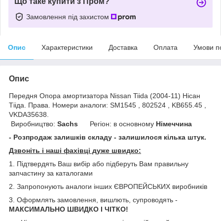
Що таке купити з Пром?
Замовлення під захистом
Опис
Характеристики
Доставка
Оплата
Умови п
Опис
Передня Опора амортизатора Nissan Tiida (2004-11) Нісан
Тііда. Права. Номери аналоги: SM1545 , 802524 , KB655.45 ,
VKDA35638.
Виробництво:
Sachs
Регіон: в основному
Німеччина
- Розпродаж залишків складу - залишилося кілька штук.
Дзвоніть і наші фахівці дуже швидко:
1. Підтвердять Ваш вибір або підберуть Вам правильну
запчастину за каталогами
2. Запропонують аналоги інших ЄВРОПЕЙСЬКИХ виробників
3. Оформлять замовлення, вишлють, супроводять -
МАКСИМАЛЬНО ШВИДКО І ЧІТКО!