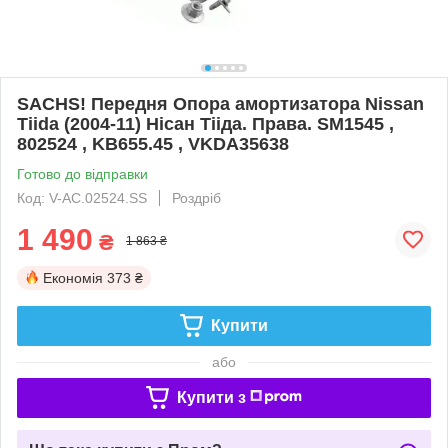
SACHS! Передня Опора амортизатора Nissan
Tiida (2004-11) Нісан Тііда. Права. SM1545 ,
802524 , KB655.45 , VKDA35638
Готово до відправки
Код: V-AC.02524.SS
Роздріб
1 490
₴
1 863 ₴
Економія
373 ₴
Купити
або
Купити з