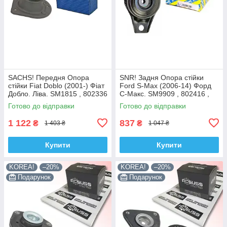
SACHS! Передня Опора
SNR! Задня Опора стійки
стійки Fiat Doblo (2001-) Фіат
Ford S-Max (2006-14) Форд
Добло. Ліва. SM1815 , 802336
С-Макс. SM9909 , 802416 ,
, KB658.15 , VKDC35232
KB952.10 , VKDA40436
Готово до відправки
Готово до відправки
1 122
837
₴
₴
1 403 ₴
1 047 ₴
Купити
Купити
KOREA!
–20%
KOREA!
–20%
Подарунок
Подарунок