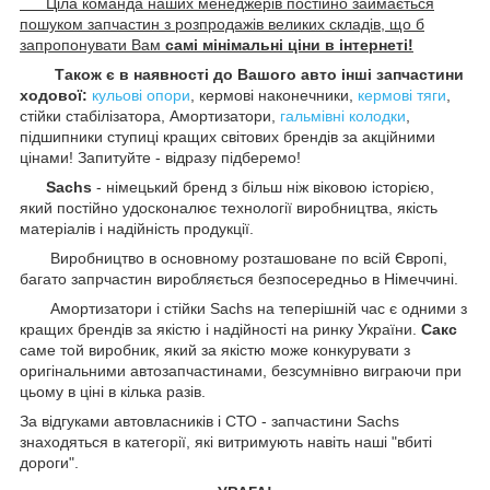
Ціла команда наших менеджерів постійно займається
пошуком запчастин з розпродажів великих складів, що б
запропонувати Вам
самі мінімальні ціни в інтернеті!
Також є в наявності до Вашого авто інші запчастини
ходової:
кульові опори
, кермові наконечники,
кермові тяги
,
стійки стабілізатора, Амортизатори,
гальмівні колодки
,
підшипники ступиці кращих світових брендів за акційними
цінами! Запитуйте - відразу підберемо!
Sachs
- німецький бренд з більш ніж віковою історією,
який постійно удосконалює технології виробництва, якість
матеріалів і надійність продукції.
Виробництво в основному розташоване по всій Європі,
багато запрчастин виробляється безпосередньо в Німеччині.
Амортизатори і стійки Sachs на теперішній час є одними з
кращих брендів за якістю і надійності на ринку України.
Сакс
саме той виробник, який за якістю може конкурувати з
оригінальними автозапчастинами, безсумнівно виграючи при
цьому в ціні в кілька разів.
За відгуками автовласників і СТО - запчастини Sachs
знаходяться в категорії, які витримують навіть наші "вбиті
дороги".