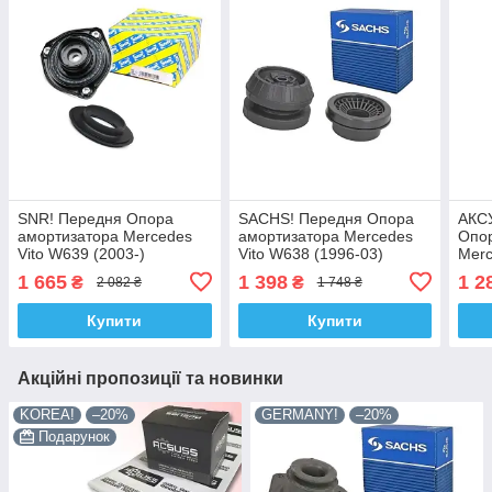
SNR! Передня Опора
SACHS! Передня Опора
АКС
амортизатора Mercedes
амортизатора Mercedes
Опо
Vito W639 (2003-)
Vito W638 (1996-03)
Merc
Мерседес Віто W639.
Мерседес Віто W638.
(199
1 665
1 398
1 2
₴
₴
2 082 ₴
1 748 ₴
SM1006 , 802570 ,
SM5499 , 802268 ,
W638
KB651.31
KB651.04 , VKDA35813
KB65
Купити
Купити
Акційні пропозиції та новинки
KOREA!
–20%
GERMANY!
–20%
Подарунок