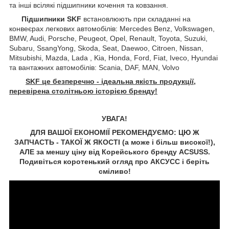
та інші всілякі підшипники кочення та ковзання.
Підшипники SKF
встановлюють при складанні на
конвеєрах легкових автомобілів: Mercedes Benz, Volkswagen,
BMW, Audi, Porsche, Peugeot, Opel, Renault, Toyota, Suzuki,
Subaru, SsangYong, Skoda, Seat, Daewoo, Citroen, Nissan,
Mitsubishi, Mazda, Lada , Kia, Honda, Ford, Fiat, Iveco, Hyundai
та вантажних автомобілів: Scania, DAF, MAN, Volvo
SKF це безперечно - ідеальна якість продукції,
перевірена столітньою історією бренду!
УВАГА!
ДЛЯ ВАШОЇ ЕКОНОМІЇ РЕКОМЕНДУЄМО: ЦЮ Ж
ЗАПЧАСТЬ - ТАКОЇ Ж ЯКОСТІ (а може і більш високої!),
АЛЕ за меншу ціну від Корейського бренду ACSUSS.
Подивіться коротенький огляд про АКСУCC і беріть
сміливо!