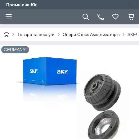
Промшина Юг
Товари та послуги
Опори Стоєк Амортизаторів
SKF! 
GERMANY!