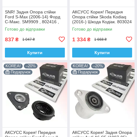
SNR! Задня Опора стійки
АКСУСС Корея! Передня
Ford S-Max (2006-14) Форд
Опора стійки Skoda Kodiaq
С-Макс. SM9909 , 802416 ,
(2016-) Шкода Кодіак. 803024
KB952.10 , VKDA40436
, KB657.27 , VKDA35167
Готово до відправки
Готово до відправки
837
1 334
₴
₴
1 047 ₴
1 668 ₴
Купити
Купити
KOREA!
–20%
KOREA!
–20%
Подарунок
Подарунок
АКСУСС Корея! Передня
АКСУСС Корея! Задня Опора