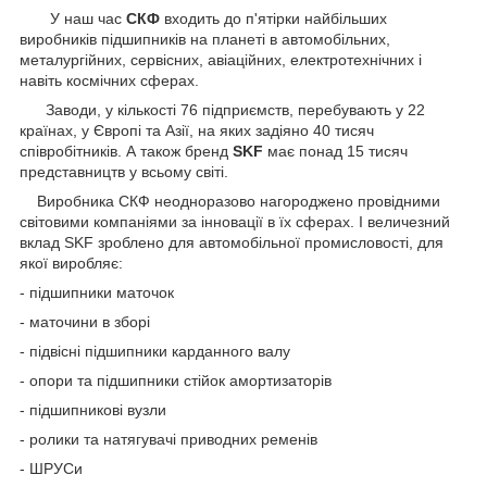
У наш час
СКФ
входить до п'ятірки найбільших
виробників підшипників на планеті в автомобільних,
металургійних, сервісних, авіаційних, електротехнічних і
навіть космічних сферах.
Заводи, у кількості 76 підприємств, перебувають у 22
країнах, у Європі та Азії, на яких задіяно 40 тисяч
співробітників. А також бренд
SKF
має понад 15 тисяч
представництв у всьому світі.
Виробника СКФ неодноразово нагороджено провідними
світовими компаніями за інновації в їх сферах. І величезний
вклад SKF зроблено для автомобільної промисловості, для
якої виробляє:
- підшипники маточок
- маточини в зборі
- підвісні підшипники карданного валу
- опори та підшипники стійок амортизаторів
- підшипникові вузли
- ролики та натягувачі приводних ременів
- ШРУСи