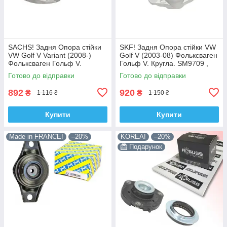
SACHS! Задня Опора стійки
SKF! Задня Опора стійки VW
VW Golf V Variant (2008-)
Golf V (2003-08) Фольксваген
Фольксваген Гольф V.
Гольф V. Кругла. SM9709 ,
Овальна. SM9708 , 802339 ,
802382 , KB957.09 ,
Готово до відправки
Готово до відправки
KB957.08 , VKDA40125
VKDA40127
892
920
₴
₴
1 116 ₴
1 150 ₴
Купити
Купити
Made in FRANCE!
–20%
KOREA!
–20%
Подарунок