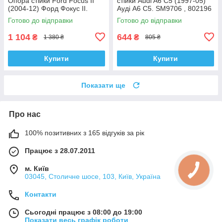
Опора стійки Ford Focus II
стійки Audi A6 C5 (1997-05)
(2004-12) Форд Фокус II.
Ауді А6 C5. SM9706 , 802196
SM5589 , 802460 , KB652.13 ,
, KB957.06 , VKDA40110
Готово до відправки
Готово до відправки
VKDA35426
1 104
644
₴
₴
1 380 ₴
805 ₴
Купити
Купити
Показати ще
Про нас
100% позитивних з 165 відгуків за рік
Працює з 28.07.2011
м. Київ
03045, Столичне шосе, 103, Київ, Україна
Контакти
Сьогодні працює з 08:00 до 19:00
Показати весь графік роботи