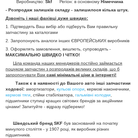
Виробництво:
Skf
Регіон: в основному
Німеччина
- Розпродаж залишків складу - залишилося кілька штук.
Дзвоніть і наші фахівці дуже швидко:
1. Підтвердять Ваш вибір або підберуть Вам правильну
запчастину за каталогами
2. Запропонують аналоги інших ЄВРОПЕЙСЬКИХ виробників
3. Оформлять замовлення, вишлють, супроводять -
МАКСИМАЛЬНО ШВИДКО І ЧІТКО!
Ціла команда наших менеджерів постійно займається
пошуком запчастин з розпродажів великих складів, що б
запропонувати Вам
самі мінімальні ціни в інтернеті!
Також є в наявності до Вашого авто інші запчастини
ходової:
амортизатори,
кульові опори
, кермові наконечники,
кермові тяги
, стійки стабілізатора,
гальмівні колодки
,
підшипники ступиці кращих світових брендів за акційними
цінами! Запитуйте - відразу підберемо!
Шведський бренд SKF
був заснований на початку
минулого століття - у 1907 році, як виробник різних
підшипників.