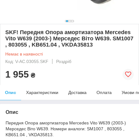
SKF! Передня Опора амортизатора Mercedes
Vito W639 (2003-) Мерседес Віто W639. SM1007
, 803055 , KB651.04 , VKDA35813
Немає в наявності
Код: V-AC.03055.SKF
Роздріб
1 955
₴
Опис
Характеристики
Доставка
Оплата
Умови п
Опис
Передня Опора амортизатора Mercedes Vito W639 (2003-)
Мерседес Віто W639. Номери аналоги: SM1007 , 803055 ,
KB651.04 , VKDA35813.