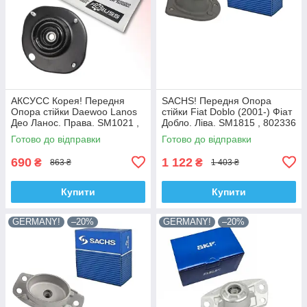
АКСУСС Корея! Передня
SACHS! Передня Опора
Опора стійки Daewoo Lanos
стійки Fiat Doblo (2001-) Фіат
Део Ланос. Права. SM1021 ,
Добло. Ліва. SM1815 , 802336
KB690.08
, KB658.15 , VKDC35232
Готово до відправки
Готово до відправки
690
1 122
₴
₴
863 ₴
1 403 ₴
Купити
Купити
GERMANY!
–20%
GERMANY!
–20%