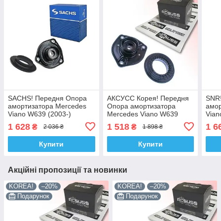
SACHS! Передня Опора
АКСУСС Корея! Передня
SNR
амортизатора Mercedes
Опора амортизатора
амор
Viano W639 (2003-)
Mercedes Viano W639
Vian
Мерседес Віано W639.
(2003-) Мерседес Віано
Мерс
1 628
1 518
1 6
₴
₴
2 036 ₴
1 898 ₴
SM1006 , 802570 ,
W639. SM1006 , 802570 ,
SM10
KB651.31
KB651.31
KB6
Купити
Купити
Акційні пропозиції та новинки
KOREA!
–20%
KOREA!
–20%
Подарунок
Подарунок