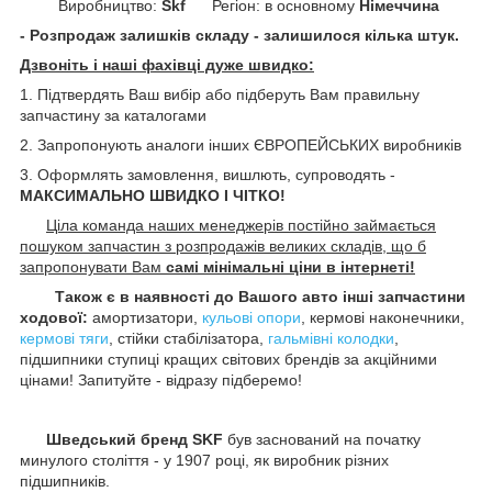
Виробництво:
Skf
Регіон: в основному
Німеччина
- Розпродаж залишків складу - залишилося кілька штук.
Дзвоніть і наші фахівці дуже швидко:
1. Підтвердять Ваш вибір або підберуть Вам правильну
запчастину за каталогами
2. Запропонують аналоги інших ЄВРОПЕЙСЬКИХ виробників
3. Оформлять замовлення, вишлють, супроводять -
МАКСИМАЛЬНО ШВИДКО І ЧІТКО!
Ціла команда наших менеджерів постійно займається
пошуком запчастин з розпродажів великих складів, що б
запропонувати Вам
самі мінімальні ціни в інтернеті!
Також є в наявності до Вашого авто інші запчастини
ходової:
амортизатори,
кульові опори
, кермові наконечники,
кермові тяги
, стійки стабілізатора,
гальмівні колодки
,
підшипники ступиці кращих світових брендів за акційними
цінами! Запитуйте - відразу підберемо!
Шведський бренд SKF
був заснований на початку
минулого століття - у 1907 році, як виробник різних
підшипників.