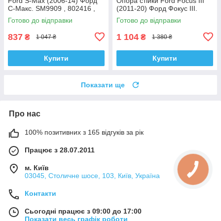
Ford S-Max (2006-14) Форд
Опора стійки Ford Focus III
С-Макс. SM9909 , 802416 ,
(2011-20) Форд Фокус III.
KB952.10 , VKDA40436
SM5589 , 802460 , KB652.13 ,
Готово до відправки
Готово до відправки
VKDA35426
837
1 104
₴
₴
1 047 ₴
1 380 ₴
Купити
Купити
Показати ще
Про нас
100% позитивних з 165 відгуків за рік
Працює з 28.07.2011
м. Київ
03045, Столичне шосе, 103, Київ, Україна
Контакти
Сьогодні працює з 09:00 до 17:00
Показати весь графік роботи