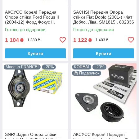
АКСУСС Корея! Передня
SACHS! Передня Опора
Опора стійки Ford Focus II
стійки Fiat Doblo (2001-) Фіат
(2004-12) Форд Фокус II.
Добло. Ліва. SM1815 , 802336
SM5589 , 802460 , KB652.13 ,
, KB658.15 , VKDC35232
Готово до відправки
Готово до відправки
VKDA35426
1 104
1 122
₴
₴
1 380 ₴
1 403 ₴
Купити
Купити
Made in FRANCE!
–20%
KOREA!
–20%
Подарунок
SNR! Задня Опора стійки
АКСУСС Корея! Передня