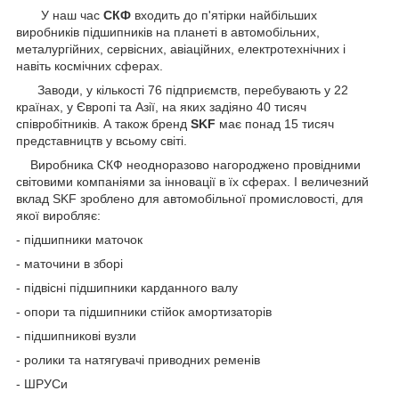
У наш час
СКФ
входить до п'ятірки найбільших
виробників підшипників на планеті в автомобільних,
металургійних, сервісних, авіаційних, електротехнічних і
навіть космічних сферах.
Заводи, у кількості 76 підприємств, перебувають у 22
країнах, у Європі та Азії, на яких задіяно 40 тисяч
співробітників. А також бренд
SKF
має понад 15 тисяч
представництв у всьому світі.
Виробника СКФ неодноразово нагороджено провідними
світовими компаніями за інновації в їх сферах. І величезний
вклад SKF зроблено для автомобільної промисловості, для
якої виробляє:
- підшипники маточок
- маточини в зборі
- підвісні підшипники карданного валу
- опори та підшипники стійок амортизаторів
- підшипникові вузли
- ролики та натягувачі приводних ременів
- ШРУСи