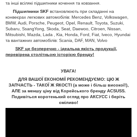
та інші всілякі підшипники кочення та ковзання.
Підшипники SKF
встановлюють при складанні на
конвеєрах легкових автомобілів: Mercedes Benz, Volkswagen,
BMW, Audi, Porsche, Peugeot, Opel, Renault, Toyota, Suzuki,
Subaru, SsangYong, Skoda, Seat, Daewoo, Citroen, Nissan,
Mitsubishi, Mazda, Lada , Kia, Honda, Ford, Fiat, Iveco, Hyundai
та вантажних автомобілів: Scania, DAF, MAN, Volvo
SKF це безперечно - ідеальна якість продукції,
перевірена столітньою історією бренду!
УВАГА!
ДЛЯ ВАШОЇ ЕКОНОМІЇ РЕКОМЕНДУЄМО: ЦЮ Ж
ЗАПЧАСТЬ - ТАКОЇ Ж ЯКОСТІ (а може і більш високої!),
АЛЕ за меншу ціну від Корейського бренду ACSUSS.
Подивіться коротенький огляд про АКСУCC і беріть
сміливо!