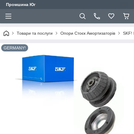
Промшина Юг
Товари та послуги
Опори Стоєк Амортизаторів
SKF! 
GERMANY!