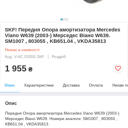
SKF! Передня Опора амортизатора Mercedes
Viano W639 (2003-) Мерседес Віано W639.
SM1007 , 803055 , KB651.04 , VKDA35813
Немає в наявності
Код: V-AC.03055.SKF
Роздріб
1 955
₴
Опис
Характеристики
Доставка
Оплата
Умови п
Опис
Передня Опора амортизатора Mercedes Viano W639 (2003-)
Мерседес Віано W639. Номери аналоги: SM1007 , 803055 ,
KB651.04 , VKDA35813.