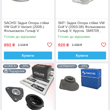
SACHS! Задня Опора стійки
SKF! Задня Опора стійки VW
VW Golf V Variant (2008-)
Golf V (2003-08) Фольксваген
Фольксваген Гольф V.
Гольф V. Кругла. SM9709 ,
Овальна. SM9708 , 802339 ,
802382 , KB957.09 ,
Готово до відправки
Готово до відправки
KB957.08 , VKDA40125
VKDA40127
892
920
₴
₴
1 116 ₴
1 150 ₴
Купити
Купити
KOREA!
–20%
GERMANY!
–20%
Подарунок