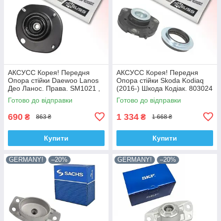
АКСУСС Корея! Передня
АКСУСС Корея! Передня
Опора стійки Daewoo Lanos
Опора стійки Skoda Kodiaq
Део Ланос. Права. SM1021 ,
(2016-) Шкода Кодіак. 803024
KB690.08
, KB657.27 , VKDA35167
Готово до відправки
Готово до відправки
690
1 334
₴
₴
863 ₴
1 668 ₴
Купити
Купити
GERMANY!
–20%
GERMANY!
–20%