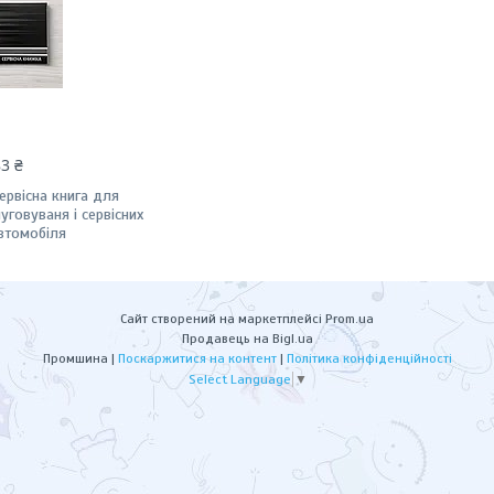
83 ₴
ервісна книга для
луговуваня і сервісних
автомобіля
Сайт створений на маркетплейсі
Prom.ua
Продавець на Bigl.ua
Промшина |
Поскаржитися на контент
|
Політика конфіденційності
Select Language
▼