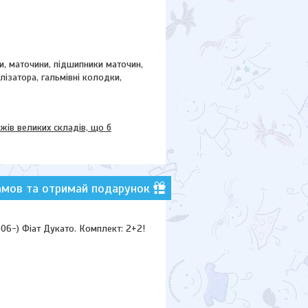
ки, маточини,
підшипники маточин,
ілізатора, гальмівні колодки,
в великих складів, що б
амов та отримай подарунок
06-) Фіат Дукато. Комплект: 2+2!