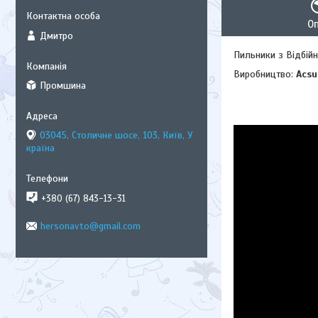
О
Дмитро
Пильники з Відбійн
Виробництво:
Acs
Промшина
03045, Столичне шосе, 103, Київ, У
країна
+380 (67) 843-13-31
hersonavto@gmail.com