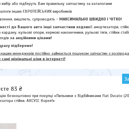
 вибір або підберуть Вам правильну запчастину за каталогами
налоги інших ЄВРОПЕЙСЬКИХ виробників
влення, вишлють, супроводять -
МАКСИМАЛЬНО ШВИДКО І ЧІТКО!
ості до Вашого авто інші запчастини ходової:
амортизатори, стій
и кардану,
кульові опори, кермові наконечники, рульові тяги, стійки стаб
ендів
за акційними цінами!
разу підберемо!
их менеджерів постійно займається пошуком запчастин з розпродажі
м
самі мінімальні ціни в інтернеті!
З
єте 83 ₴
цію безкоштовно при покупці «Пильники з Відбійниками Fiat Ducato (20
затора стійки. АКСУСС Корея!»