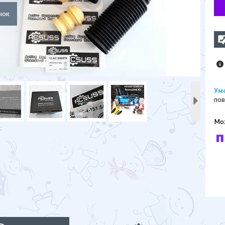
пов
У к
буд