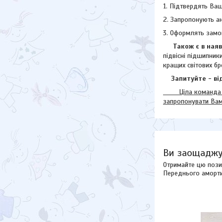
1. Підтвердять Ваш
2. Запропонують а
3. Оформлять замо
Також є в наявн
підвісні підшипник
кращих світових бр
Запитуйте - від
Ціла команда наш
запропонувати Ва
Ви заощаджу
Отримайте цю пози
Переднього аморти