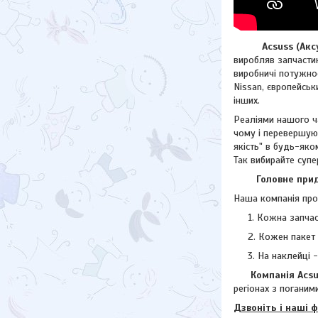
Acsuss (Аксус)
виробляв запчастин
виробничі потужнос
Nissan, європейсь
інших.
Реаліями нашого ча
чому і перевершую
якість" в будь-яко
Так вибирайте супе
Головне придба
Наша компанія прод
Кожна запчас
Кожен пакет 
На наклейці 
Компанія Acsuss
регіонах з поганими
Дзвоніть і наші 