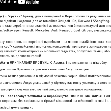
 - "крутий" бренд,
дуже поширений в Кореї, Японії та ряді інших азі
и підвіски і ходової для автомобілів Хюндай, Кіа, Daewoo і SSangYong. 
ті, став виробляти мегакаякісні автозапчастини й комплектуючі для япон
ких
Volkswagen, Renault, Mercedes, Audi, Peugeot, Opel, Citroen, американ
су доведено, що корейські виробники - за якістю і надійністю, вже дав
ть своїх європейських і японських конкурентів, при цьому залишаючи н
му сегменті: комп'ютерних чи мобільних гаджетах, побутової техніці або
рякість за адекватні гроші!
ти ОРИГІНАЛЬНУ ПРОДУКЦІЮ Acsuss
, і не потрапити на підробку.
ає тільки Оригінал, і справжні запчастини Аксус захищені:
тина Acsuss упакована в фірмовий захисний чорно-білий поліетиленовий
з запчастиною Аксус упакований у фірмову картонну упаковку з логоти
- шестірня і смужка виготовлені спеціальною лазерної голограмою.
 – застосовує технологію виробництва "ПОСИЛЕНИХ ЗАПЧАСТИН
 дорогами, бездоріжжям, в гірській місцевості, на військовій техніці і т. 
фахівці дуже швидко: