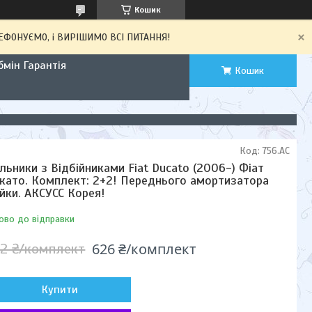
Кошик
ЕЛЕФОНУЄМО, і ВИРІШИМО ВСІ ПИТАННЯ!
мін Гарантія
Кошик
Код:
756.AC
льники з Відбійниками Fiat Ducato (2006-) Фіат
като. Комплект: 2+2! Переднього амортизатора
ійки. АКСУСС Корея!
ово до відправки
626 ₴/комплект
2 ₴/комплект
Купити