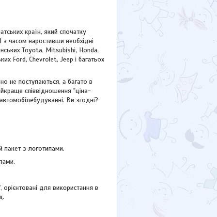
атських країн, який спочатку
І з часом наростивши необхідні
ських Toyota, Mitsubishi, Honda,
ських
Ford,
Chevrolet, Jeep
і багатьох
но не поступаються, а багато в
айкраще співвідношення "ціна-
 автомобілебудуванні. Ви згодні?
 пакет з логотипами.
пами.
"
, орієнтовані для використання в
д.