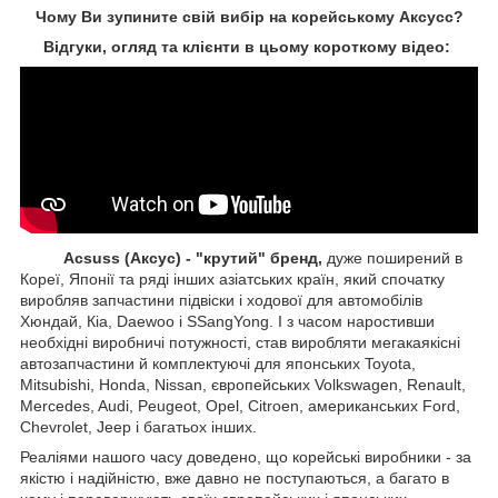
Чому Ви зупините свій вибір на корейському Аксусс?
Відгуки, огляд та клієнти в цьому короткому відео:
Acsuss (Аксус) - "крутий" бренд,
дуже поширений в
Кореї, Японії та ряді інших азіатських країн, який спочатку
виробляв запчастини підвіски і ходової для автомобілів
Хюндай, Кіа, Daewoo і SSangYong. І з часом наростивши
необхідні виробничі потужності, став виробляти мегакаякісні
автозапчастини й комплектуючі для японських Toyota,
Mitsubishi, Honda, Nissan, європейських
Volkswagen, Renault,
Mercedes, Audi, Peugeot, Opel, Citroen, американських
Ford,
Chevrolet, Jeep
і багатьох інших.
Реаліями нашого часу доведено, що корейські виробники - за
якістю і надійністю, вже давно не поступаються, а багато в