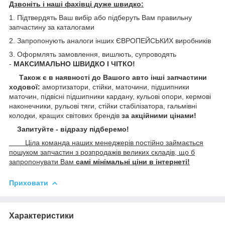
Дзвоніть і наші фахівці дуже швидко:
1. Підтвердять Ваш вибір або підберуть Вам правильну
запчастину за каталогами
2. Запропонують аналоги інших ЄВРОПЕЙСЬКИХ виробників
3. Оформлять замовлення, вишлють, супроводять
-
МАКСИМАЛЬНО ШВИДКО І ЧІТКО!
Також є в наявності до Вашого авто інші запчастини
ходової:
амортизатори, стійки, маточини,
підшипники
маточин, підвісні підшипники кардану,
кульові опори, кермові
наконечники, рульові тяги, стійки стабілізатора, гальмівні
колодки, кращих світових брендів
за акційними цінами!
Запитуйте - відразу підберемо!
Ціла команда наших менеджерів постійно займається
пошуком запчастин з розпродажів великих складів, що б
запропонувати Вам
самі мінімальні ціни в інтернеті!
Приховати
Характеристики