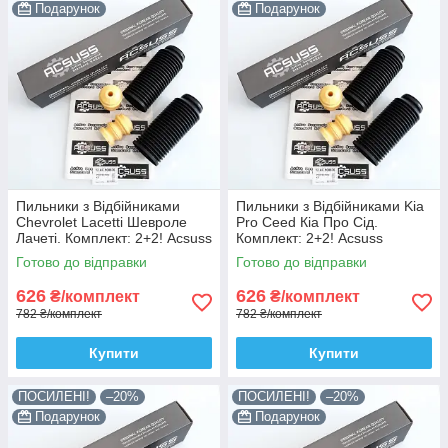
Подарунок
Подарунок
Пильники з Відбійниками
Пильники з Відбійниками Kia
Chevrolet Lacetti Шевроле
Pro Ceed Кіа Про Сід.
Лачеті. Комплект: 2+2! Acsuss
Комплект: 2+2! Acsuss
КОРЕЯ!
КОРЕЯ!
Готово до відправки
Готово до відправки
626
626
₴/комплект
₴/комплект
782 ₴/комплект
782 ₴/комплект
Купити
Купити
ПОСИЛЕНІ!
–20%
ПОСИЛЕНІ!
–20%
Подарунок
Подарунок