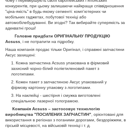
чому і перевершують своїх європейських і японських
конкурентів, при цьому залишаючи найкраще співвідношення
"ціна-якість" в будь-якому сегменті: комп'ютерних чи
мобільних гаджетах, побутової техніці або
автомобілебудуванні. Ви згодні? Так вибирайте суперякість за
адекватні гроші!
Головне придбати ОРИГІНАЛЬНУ ПРОДУКЦІЮ
Acsuss
, і не потрапити на підробку.
Наша компанія продає тільки Оригінал, і справжні запчастини
Аксус захищені:
Кожна запчастина Acsuss упакована в фірмовий
захисний чорно-білий поліетиленовий пакет з
логотипами.
Кожен пакет з запчастиною Аксус упакований у
фірмову картонну упаковку з логотипами.
На наклейці - шестірня і смужка виготовлені
спеціальною лазерної голограмою.
Компанія Acsuss – застосовує технологію
виробництва "ПОСИЛЕНИХ ЗАПЧАСТИН"
, орієнтовані для
використання в регіонах з поганими дорогами, бездоріжжям, в
гірській місцевості, на військовій техніці і т. д.