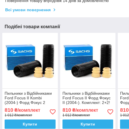
Повернення товару впродовж 14 днів за домовленістю
Всі умови повернення
Подібні товари компанії
Пильники з Відбійниками
Пильники з Відбійниками
Пиль
Ford Focus II Kombi
Ford Focus II Форд Фокус
Ford
(2004-) Форд Фокус 2
II (2004-). Комплект: 2+2!
Форд
Універсал. Комплект: 2+2!
Переднього амортизатора
2+2!
810
810
810
₴/комплект
₴/комплект
Переднього амортизатора
стійки. Sachs Сакс
амор
1 012 ₴/комплект
1 012 ₴/комплект
1 012
стійки. Sachs
Sach
Купити
Купити