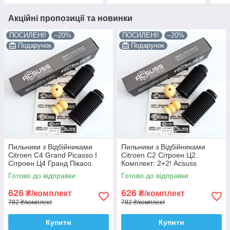
Акційні пропозиції та новинки
ПОСИЛЕНІ!
–20%
ПОСИЛЕНІ!
–20%
Подарунок
Подарунок
Пильники з Відбійниками
Пильники з Відбійниками
Citroen C4 Grand Picasso I
Citroen C2 Сітроен Ц2.
Сітроен Ц4 Гранд Пікасо.
Комплект: 2+2! Acsuss
Комплект: 2+2! Acsuss
КОРЕЯ!
Готово до відправки
Готово до відправки
КОРЕЯ!
626
626
₴/комплект
₴/комплект
782 ₴/комплект
782 ₴/комплект
Купити
Купити