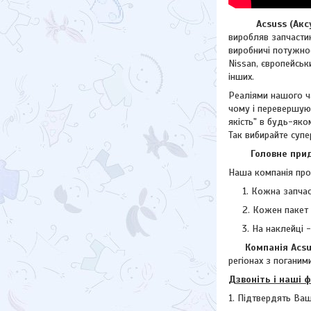
Acsuss (Аксус)
виробляв запчастин
виробничі потужнос
Nissan, європейсь
інших.
Реаліями нашого ча
чому і перевершую
якість" в будь-яко
Так вибирайте супе
Головне придба
Наша компанія прод
Кожна запчас
Кожен пакет 
На наклейці 
Компанія Acsuss
регіонах з поганими
Дзвоніть і наші 
1. Підтвердять Ваш