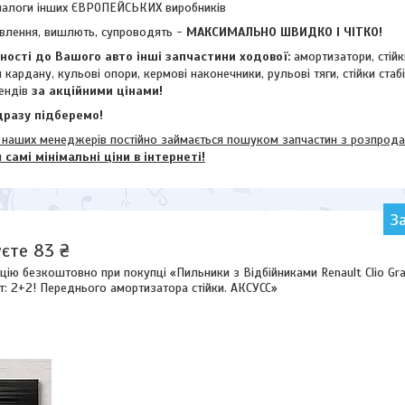
налоги інших ЄВРОПЕЙСЬКИХ виробників
влення, вишлють, супроводять -
МАКСИМАЛЬНО ШВИДКО І ЧІТКО!
ості до Вашого авто інші запчастини ходової:
амортизатори, стій
и кардану,
кульові опори, кермові наконечники, рульові тяги, стійки стаб
ендів
за акційними цінами!
разу підберемо!
их менеджерів постійно займається пошуком запчастин з розпродажі
м
самі мінімальні ціни в інтернеті!
З
єте 83 ₴
ію безкоштовно при покупці «Пильники з Відбійниками Renault Clio Gra
т: 2+2! Переднього амортизатора стійки. АКСУСС»