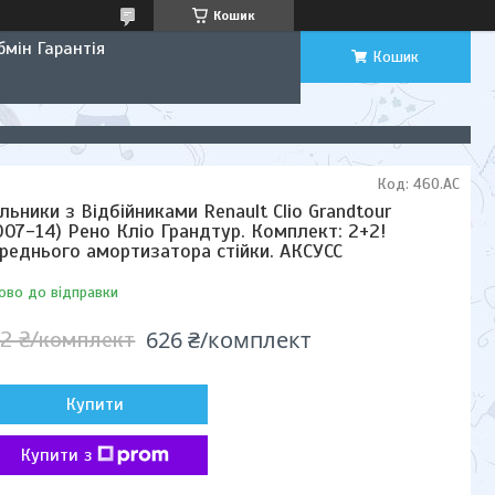
Кошик
мін Гарантія
Кошик
Код:
460.AC
льники з Відбійниками Renault Clio Grandtour
007-14) Рено Кліо Грандтур. Комплект: 2+2!
реднього амортизатора стійки. АКСУСС
ово до відправки
626 ₴/комплект
2 ₴/комплект
Купити
Купити з