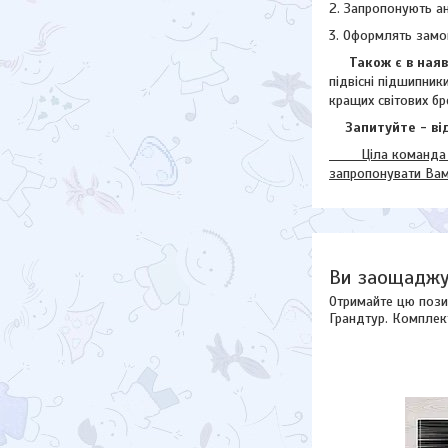
2. Запропонують а
3. Оформлять замо
Також є в наявн
підвісні підшипник
кращих світових бр
Запитуйте - від
Ціла команда наш
запропонувати Ва
Ви заощаджу
Отримайте цю позиц
Грандтур. Комплек