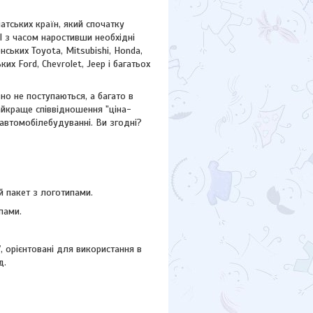
атських країн, який спочатку
І з часом наростивши необхідні
ських Toyota, Mitsubishi, Honda,
ських
Ford,
Chevrolet, Jeep
і багатьох
но не поступаються, а багато в
айкраще співвідношення "ціна-
 автомобілебудуванні. Ви згодні?
 пакет з логотипами.
пами.
"
, орієнтовані для використання в
д.