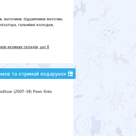
ки, маточини,
підшипники маточин,
ілізатора, гальмівні колодки,
в великих складів, що б
амов та отримай подарунок
ndtour (2007-14) Рено Кліо