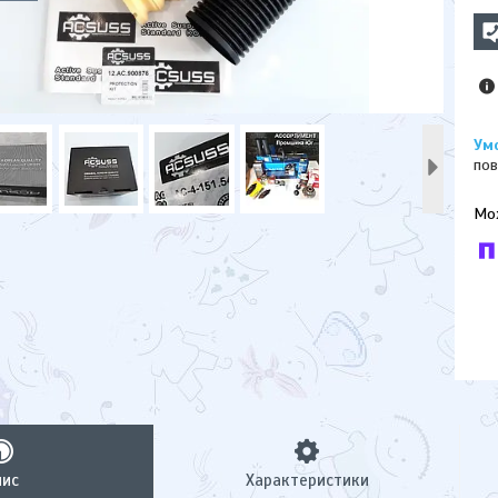
пов
У к
буд
пис
Характеристики