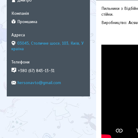
Дмитро
Пильники з Відбійн
стійки.
Промшина
Виробництво:
Acs
03045, Столичне шосе, 103, Київ, У
країна
+380 (67) 843-13-31
hersonavto@gmail.com