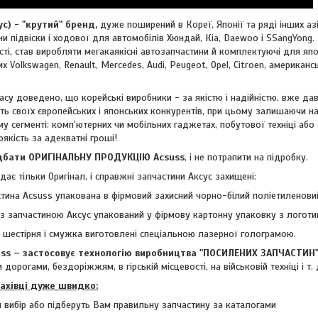
 - "крутий" бренд,
дуже поширений в Кореї, Японії та ряді інших азі
и підвіски і ходової для автомобілів Хюндай, Кіа, Daewoo і SSangYong. 
ті, став виробляти мегакаякісні автозапчастини й комплектуючі для япон
ких
Volkswagen, Renault, Mercedes, Audi, Peugeot, Opel, Citroen, американ
су доведено, що корейські виробники - за якістю і надійністю, вже дав
ть своїх європейських і японських конкурентів, при цьому залишаючи н
му сегменті: комп'ютерних чи мобільних гаджетах, побутової техніці або
рякість за адекватні гроші!
ти ОРИГІНАЛЬНУ ПРОДУКЦІЮ Acsuss
, і не потрапити на підробку.
ає тільки Оригінал, і справжні запчастини Аксус захищені:
тина Acsuss упакована в фірмовий захисний чорно-білий поліетиленовий
з запчастиною Аксус упакований у фірмову картонну упаковку з логоти
- шестірня і смужка виготовлені спеціальною лазерної голограмою.
 – застосовує технологію виробництва "ПОСИЛЕНИХ ЗАПЧАСТИН
 дорогами, бездоріжжям, в гірській місцевості, на військовій техніці і т. 
фахівці дуже швидко:
 вибір або підберуть Вам правильну запчастину за каталогами