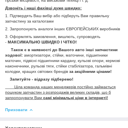
гірській місцевості, на військовій техніці і т. д.
Дзвоніть і наші фахівці дуже швидко:
1. Підтвердять Ваш вибір або підберуть Вам правильну
запчастину за каталогами
2. Запропонують аналоги інших ЄВРОПЕЙСЬКИХ виробників
3. Оформлять замовлення, вишлють, супроводять
-
МАКСИМАЛЬНО ШВИДКО І ЧІТКО!
Також є в наявності до Вашого авто інші запчастини
ходової:
амортизатори, стійки, маточини,
підшипники
маточин, підвісні підшипники кардану,
кульові опори, кермові
наконечники, рульові тяги, стійки стабілізатора, гальмівні
колодки, кращих світових брендів
за акційними цінами!
Запитуйте - відразу підберемо!
Ціла команда наших менеджерів постійно займається
пошуком запчастин з розпродажів великих складів, що б
запропонувати Вам
самі мінімальні ціни в інтернеті!
Приховати