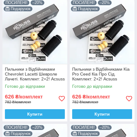
ПОСИЛЕНІ!
–20%
ПОСИЛЕНІ!
–20%
Подарунок
Подарунок
Пильники з Відбійниками
Пильники з Відбійниками Kia
Chevrolet Lacetti Шевроле
Pro Ceed Кіа Про Сід.
Лачеті. Комплект: 2+2! Acsuss
Комплект: 2+2! Acsuss
КОРЕЯ!
КОРЕЯ!
Готово до відправки
Готово до відправки
626
626
₴/комплект
₴/комплект
782 ₴/комплект
782 ₴/комплект
Купити
Купити
ПОСИЛЕНІ!
–20%
ПОСИЛЕНІ!
–20%
Подарунок
Подарунок