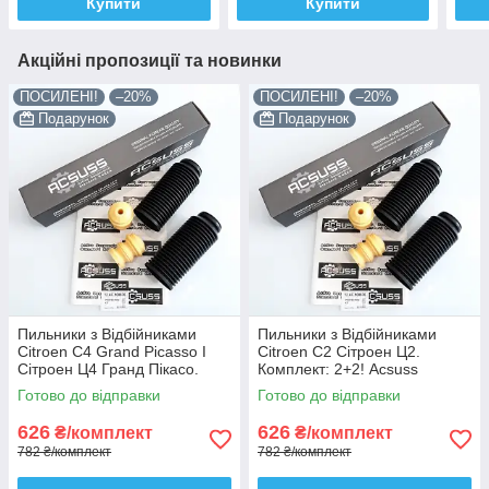
Купити
Купити
Акційні пропозиції та новинки
ПОСИЛЕНІ!
–20%
ПОСИЛЕНІ!
–20%
Подарунок
Подарунок
Пильники з Відбійниками
Пильники з Відбійниками
Citroen C4 Grand Picasso I
Citroen C2 Сітроен Ц2.
Сітроен Ц4 Гранд Пікасо.
Комплект: 2+2! Acsuss
Комплект: 2+2! Acsuss
КОРЕЯ!
Готово до відправки
Готово до відправки
КОРЕЯ!
626
626
₴/комплект
₴/комплект
782 ₴/комплект
782 ₴/комплект