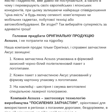
якістю і надійністю, вже давно не поступаються, а багато в
чому і перевершують своїх європейських і японських
конкурентів, при цьому залишаючи найкраще співвідношення
"ціна-якість" в будь-якому сегменті: комп'ютерних чи
мобільних гаджетах, побутової техніці або
автомобілебудуванні. Ви згодні? Так вибирайте суперякість за
адекватні гроші!
Головне придбати ОРИГІНАЛЬНУ ПРОДУКЦІЮ
Acsuss
, і не потрапити на підробку.
Наша компанія продає тільки Оригінал, і справжні запчастини
Аксус захищені:
Кожна запчастина Acsuss упакована в фірмовий
захисний чорно-білий поліетиленовий пакет з
логотипами.
Кожен пакет з запчастиною Аксус упакований у
фірмову картонну упаковку з логотипами.
На наклейці - шестірня і смужка виготовлені
спеціальною лазерної голограмою.
Компанія Acsuss – застосовує технологію
виробництва "ПОСИЛЕНИХ ЗАПЧАСТИН"
, орієнтовані для
використання в регіонах з поганими дорогами, бездоріжжям, в