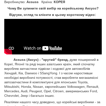
Виробництво:
Acsuss
Країна:
КОРЕЯ
Чому Ви зупините свій вибір на корейському Аксусс?
Відгуки, огляд та клієнти в цьому короткому відео:
Acsuss (Аксус) - "крутий" бренд,
дуже поширений в
Кореї, Японії та ряді інших азіатських країн, який спочатку
виробляв запчастини підвіски і ходової для автомобілів
Хюндай, Кіа, Daewoo і SSangYong. І з часом наростивши
необхідні виробничі потужності, став виробляти мегакаякісні
автозапчастини й комплектуючі для японських Toyota,
Mitsubishi, Honda, Nissan, європейських
Volkswagen, Renault,
Mercedes, Audi, Peugeot, Opel, Citroen, американських
Ford,
Chevrolet, Jeep
і багатьох інших.
Реаліями нашого часу доведено, що корейські виробники - за