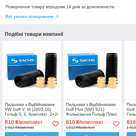
Повернення товару впродовж 14 днів за домовленістю
Всі умови повернення
Подібні товари компанії
Пильники з Відбійниками
Пильники з Відбійниками
Пиль
VW Golf V, VI (2003-16)
Golf Plus (5M1 521)
Golf 
Гольф 5, 6. Комплект: 2+2!
Фольксваген Гольф Плюс
Голь
Переднього амортизатора
(2005-). Комплект: 2+2!
(200
810
810
810
₴/комплект
₴/комплект
стійки. Sachs Сакс
Заднього амортизатора
Задн
1 012 ₴/комплект
1 012 ₴/комплект
1 012
стійки.
стійк