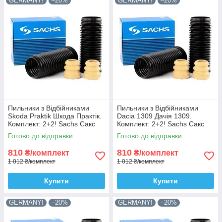
GERMANY!
–20%
GERMANY!
–20%
Пильники з Відбійниками
Пильники з Відбійниками
Skoda Praktik Шкода Практік.
Dacia 1309 Дачія 1309.
Комплект: 2+2! Sachs Сакс
Комплект: 2+2! Sachs Сакс
Готово до відправки
Готово до відправки
810
810
₴/комплект
₴/комплект
1 012 ₴/комплект
1 012 ₴/комплект
Купити
Купити
GERMANY!
–20%
GERMANY!
–20%