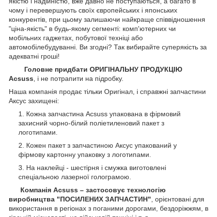
якістю і надійністю, вже давно не поступаються, а багато в
чому і перевершують своїх європейських і японських
конкурентів, при цьому залишаючи найкраще співвідношення
"ціна-якість" в будь-якому сегменті: комп'ютерних чи
мобільних гаджетах, побутової техніці або
автомобілебудуванні. Ви згодні? Так вибирайте суперякість за
адекватні гроші!
Головне придбати ОРИГІНАЛЬНУ ПРОДУКЦІЮ
Acsuss
, і не потрапити на підробку.
Наша компанія продає тільки Оригінал, і справжні запчастини
Аксус захищені:
Кожна запчастина Acsuss упакована в фірмовий
захисний чорно-білий поліетиленовий пакет з
логотипами.
Кожен пакет з запчастиною Аксус упакований у
фірмову картонну упаковку з логотипами.
На наклейці - шестірня і смужка виготовлені
спеціальною лазерної голограмою.
Компанія Acsuss – застосовує технологію
виробництва "ПОСИЛЕНИХ ЗАПЧАСТИН"
, орієнтовані для
використання в регіонах з поганими дорогами, бездоріжжям, в