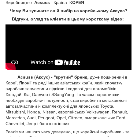
Виробництво:
Acsuss
Країна:
КОРЕЯ
Чому Ви зупините свій вибір на корейському Аксусс?
Відгуки, огляд та клієнти в цьому короткому відео:
Acsuss (Аксус) - "крутий" бренд,
дуже поширений в
Кореї, Японії та ряді інших азіатських країн, який спочатку
виробляв запчастини підвіски і ходової для автомобілів
Хюндай, Кіа, Daewoo і SSangYong. І з часом наростивши
необхідні виробничі потужності, став виробляти мегакаякісні
автозапчастини й комплектуючі для японських Toyota,
Mitsubishi, Honda, Nissan, європейських
Volkswagen, Renault,
Mercedes, Audi, Peugeot, Opel, Citroen, американських
Ford,
Chevrolet, Jeep
і багатьох інших.
Реаліями нашого часу доведено, що корейські виробники - за