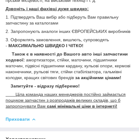
гірській місцевості, на військовій техніці і т. д.
Дзвоніть і наші фахівці дуже швидко:
1. Підтвердять Ваш вибір або підберуть Вам правильну
запчастину за каталогами
2. Запропонують аналоги інших ЄВРОПЕЙСЬКИХ виробників
3. Оформлять замовлення, вишлють, супроводять
-
МАКСИМАЛЬНО ШВИДКО І ЧІТКО!
Також є в наявності до Вашого авто інші запчастини
ходової:
амортизатори, стійки, маточини,
підшипники
маточин, підвісні підшипники кардану,
кульові опори, кермові
наконечники, рульові тяги, стійки стабілізатора, гальмівні
колодки, кращих світових брендів
за акційними цінами!
Запитуйте - відразу підберемо!
Ціла команда наших менеджерів постійно займається
пошуком запчастин з розпродажів великих складів, що б
запропонувати Вам
самі мінімальні ціни в інтернеті!
Приховати