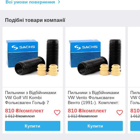
Всі умови повернення
Подібні товари компанії
Пильники з Відбійниками
Пильники з Відбійниками
Пиль
VW Golf VII Kombi
VW Vento Фольксваген
VW G
Фольксваген Гольф 7
Венто (1991-). Комплект:
Голь
Комби (2012-). Комплект:
2+2! Переднього
Комп
810
810
810
₴/комплект
₴/комплект
2+2! Переднього
амортизатора стійки.
Пере
1 012 ₴/комплект
1 012 ₴/комплект
1 012
амортизатора стійки.
Sachs Сакс
стій
КОРЕЯ
Sac
Купити
Купити