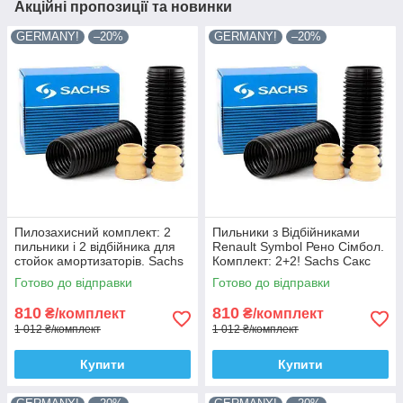
Акційні пропозиції та новинки
GERMANY!
–20%
GERMANY!
–20%
Пилозахисний комплект: 2
Пильники з Відбійниками
пильники і 2 відбійника для
Renault Symbol Рено Сімбол.
стойок амортизаторів. Sachs
Комплект: 2+2! Sachs Сакс
Сакс
Готово до відправки
Готово до відправки
810
810
₴/комплект
₴/комплект
1 012 ₴/комплект
1 012 ₴/комплект
Купити
Купити