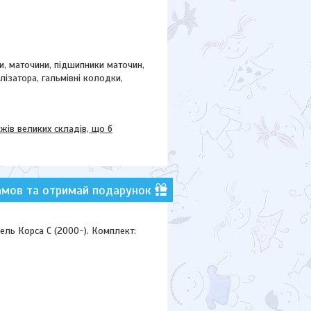
ки, маточини,
підшипники маточин,
ілізатора, гальмівні колодки,
в великих складів, що б
амов та отримай подарунок
ель Корса С (2000-). Комплект: