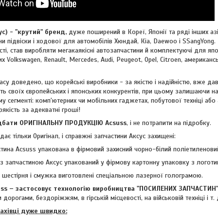
 - "крутий" бренд,
дуже поширений в Кореї, Японії та ряді інших азі
и підвіски і ходової для автомобілів Хюндай, Кіа, Daewoo і SSangYong. 
ті, став виробляти мегакаякісні автозапчастини й комплектуючі для япон
ких
Volkswagen, Renault, Mercedes, Audi, Peugeot, Opel, Citroen, американ
су доведено, що корейські виробники - за якістю і надійністю, вже дав
ть своїх європейських і японських конкурентів, при цьому залишаючи н
му сегменті: комп'ютерних чи мобільних гаджетах, побутової техніці або
рякість за адекватні гроші!
ти ОРИГІНАЛЬНУ ПРОДУКЦІЮ Acsuss
, і не потрапити на підробку.
ає тільки Оригінал, і справжні запчастини Аксус захищені:
тина Acsuss упакована в фірмовий захисний чорно-білий поліетиленовий
з запчастиною Аксус упакований у фірмову картонну упаковку з логоти
- шестірня і смужка виготовлені спеціальною лазерної голограмою.
 – застосовує технологію виробництва "ПОСИЛЕНИХ ЗАПЧАСТИН
 дорогами, бездоріжжям, в гірській місцевості, на військовій техніці і т. 
фахівці дуже швидко: