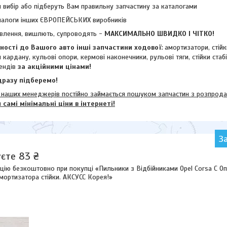
 вибір або підберуть Вам правильну запчастину за каталогами
налоги інших ЄВРОПЕЙСЬКИХ виробників
влення, вишлють, супроводять -
МАКСИМАЛЬНО ШВИДКО І ЧІТКО!
ості до Вашого авто інші запчастини ходової:
амортизатори, стій
и кардану,
кульові опори, кермові наконечники, рульові тяги, стійки стаб
ендів
за акційними цінами!
разу підберемо!
их менеджерів постійно займається пошуком запчастин з розпродажі
м
самі мінімальні ціни в інтернеті!
З
єте 83 ₴
цію безкоштовно при покупці «Пильники з Відбійниками Opel Corsa C Оп
мортизатора стійки. АКСУСС Корея!»