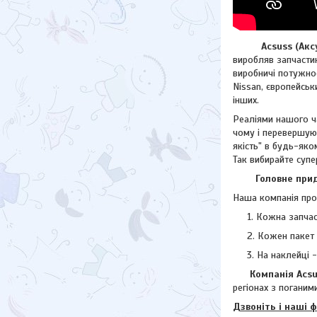
Acsuss (Аксус)
виробляв запчастин
виробничі потужнос
Nissan, європейсь
інших.
Реаліями нашого ча
чому і перевершую
якість" в будь-яко
Так вибирайте супе
Головне придба
Наша компанія прод
Кожна запчас
Кожен пакет 
На наклейці 
Компанія Acsuss
регіонах з поганими
Дзвоніть і наші 