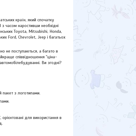
атських країн, який спочатку
І з часом наростивши необхідні
ських Toyota, Mitsubishi, Honda,
ських
Ford,
Chevrolet, Jeep
і багатьох
но не поступаються, а багато в
айкраще співвідношення "ціна-
 автомобілебудуванні. Ви згодні?
 пакет з логотипами.
пами.
"
, орієнтовані для використання в
д.