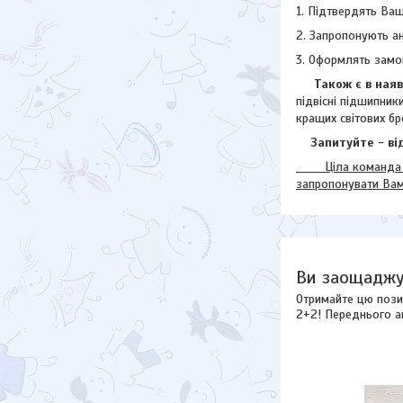
1. Підтвердять Ваш
2. Запропонують а
3. Оформлять замо
Також є в наявн
підвісні підшипник
кращих світових бр
Запитуйте - від
Ціла команда наш
запропонувати Ва
Ви заощаджу
Отримайте цю пози
2+2! Переднього а