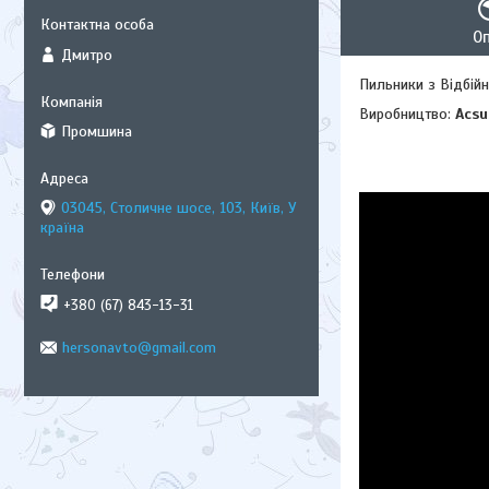
О
Дмитро
Пильники з Відбійн
Виробництво:
Acs
Промшина
03045, Столичне шосе, 103, Київ, У
країна
+380 (67) 843-13-31
hersonavto@gmail.com