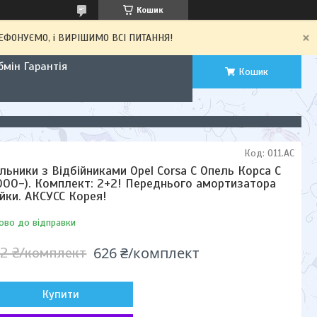
Кошик
ЕЛЕФОНУЄМО, і ВИРІШИМО ВСІ ПИТАННЯ!
мін Гарантія
Кошик
Код:
011.AC
льники з Відбійниками Opel Corsa C Опель Корса С
000-). Комплект: 2+2! Переднього амортизатора
ійки. АКСУСС Корея!
ово до відправки
626 ₴/комплект
2 ₴/комплект
Купити