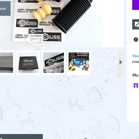
пов
У к
буд