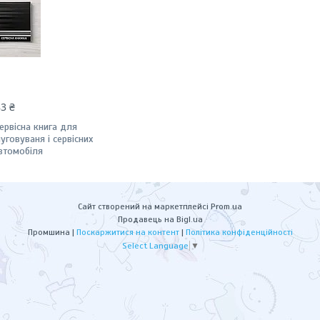
83 ₴
ервісна книга для
луговуваня і сервісних
автомобіля
Сайт створений на маркетплейсі
Prom.ua
Продавець на Bigl.ua
Промшина |
Поскаржитися на контент
|
Політика конфіденційності
Select Language
▼