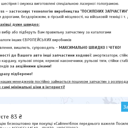
- шестірня і смужка виготовлені спеціальною лазерної голограмою.
 – застосовує технологію виробництва "ПОСИЛЕНИХ ЗАПЧАСТИН
 дорогами, бездоріжжям, в гірській місцевості, на військовій техніці і т. 
фахівці дуже швидко:
 вибір або підберуть Вам правильну запчастину за каталогами
налоги інших ЄВРОПЕЙСЬКИХ виробників
влення, вишлють, супроводять -
МАКСИМАЛЬНО ШВИДКО І ЧІТКО!
ості до Вашого авто інші запчастини ходової:
амортизатори, стій
и кардану,
кульові опори, кермові наконечники, рульові тяги, стійки стаб
ендів
за акційними цінами!
разу підберемо!
их менеджерів постійно займається пошуком запчастин з розпродажі
м
самі мінімальні ціни в інтернеті!
З
єте 83 ₴
цію безкоштовно при покупці «Сайлентблок переднього важеля Посилен