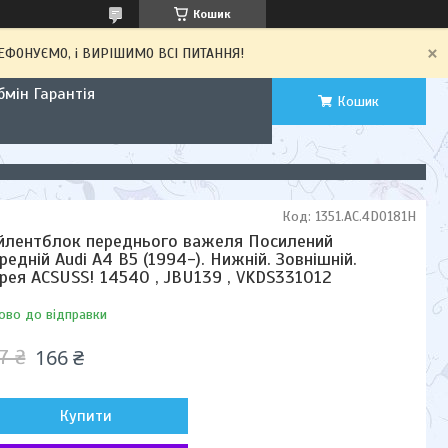
Кошик
ЕЛЕФОНУЄМО, і ВИРІШИМО ВСІ ПИТАННЯ!
мін Гарантія
Кошик
Код:
1351.AC.4D0181H
йлентблок переднього важеля Посилений
редній Audi A4 B5 (1994-). Нижній. Зовнішній.
рея ACSUSS! 14540 , JBU139 , VKDS331012
ово до відправки
166 ₴
7 ₴
Купити