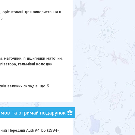
"
, орієнтовані для використання в
д.
ки, маточини,
підшипники маточин,
ілізатора, гальмівні колодки,
в великих складів, що б
амов та отримай подарунок
ий Передній Audi A4 B5 (1994-).