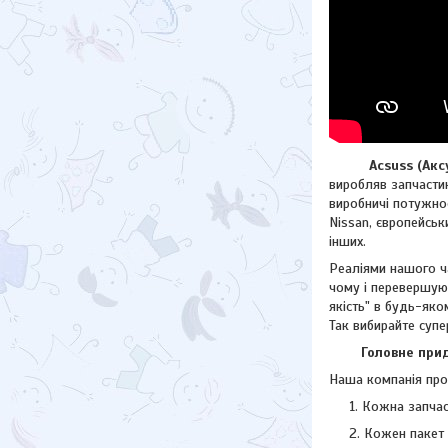
Acsuss (Аксус)
виробляв запчастин
виробничі потужнос
Nissan, європейсь
інших.
Реаліями нашого ча
чому і перевершую
якість" в будь-яко
Так вибирайте супе
Головне придба
Наша компанія прод
Кожна запчас
Кожен пакет 