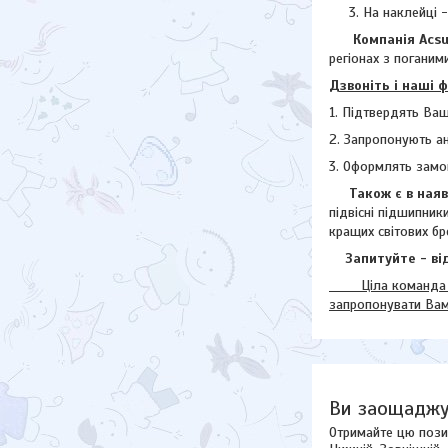
На наклейці 
Компанія Acsuss
регіонах з поганими
Дзвоніть і наші 
1. Підтвердять Ваш
2. Запропонують а
3. Оформлять замо
Також є в наявн
підвісні підшипник
кращих світових бр
Запитуйте - від
Ціла команда наш
запропонувати Ва
Ви заощаджу
Отримайте цю пози