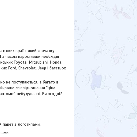
атських країн, який спочатку
І з часом наростивши необхідні
ських Toyota, Mitsubishi, Honda,
ських
Ford,
Chevrolet, Jeep
і багатьох
но не поступаються, а багато в
айкраще співвідношення "ціна-
 автомобілебудуванні. Ви згодні?
 пакет з логотипами.
пами.