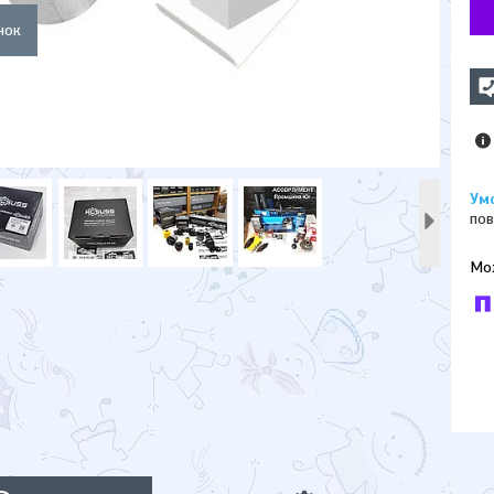
пов
У к
буд