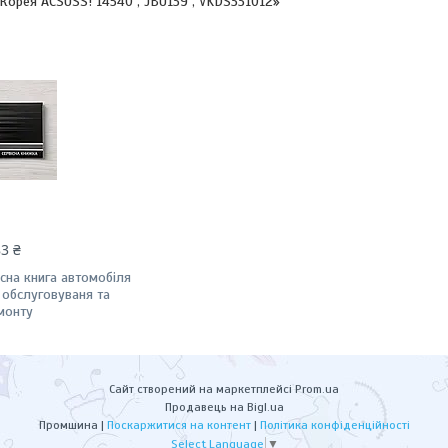
 Корея ACSUSS! 14540 , JBU139 , VKDS331012»
83 ₴
існа книга автомобіля
 обслуговуваня та
монту
Сайт створений на маркетплейсі
Prom.ua
Продавець на Bigl.ua
Промшина |
Поскаржитися на контент
|
Політика конфіденційності
Select Language
▼