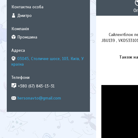
О
Дмитро
Сайлентблок перед
Промшина
JBU139 , VKDS33101
Також на В
03045, Столичне шосе, 103, Київ, У
країна
+380 (67) 843-13-31
hersonavto@gmail.com