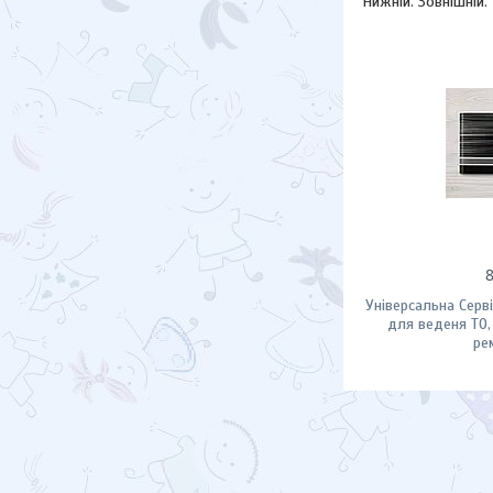
Нижній. Зовнішній.
Універсальна Серв
для веденя ТО,
ре