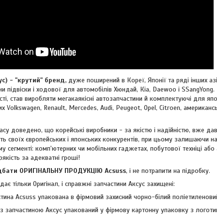
 - "крутий" бренд,
дуже поширений в Кореї, Японії та ряді інших азі
и підвіски і ходової для автомобілів Хюндай, Кіа, Daewoo і SSangYong. 
ті, став виробляти мегакаякісні автозапчастини й комплектуючі для япон
ких
Volkswagen, Renault, Mercedes, Audi, Peugeot, Opel, Citroen, американ
су доведено, що корейські виробники - за якістю і надійністю, вже дав
ть своїх європейських і японських конкурентів, при цьому залишаючи н
му сегменті: комп'ютерних чи мобільних гаджетах, побутової техніці або
рякість за адекватні гроші!
ти ОРИГІНАЛЬНУ ПРОДУКЦІЮ Acsuss
, і не потрапити на підробку.
ає тільки Оригінал, і справжні запчастини Аксус захищені:
тина Acsuss упакована в фірмовий захисний чорно-білий поліетиленовий
з запчастиною Аксус упакований у фірмову картонну упаковку з логоти