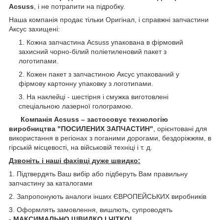
Acsuss
, і не потрапити на підробку.
Наша компанія продає тільки Оригінал, і справжні запчастини
Аксус захищені:
Кожна запчастина Acsuss упакована в фірмовий
захисний чорно-білий поліетиленовий пакет з
логотипами.
Кожен пакет з запчастиною Аксус упакований у
фірмову картонну упаковку з логотипами.
На наклейці - шестірня і смужка виготовлені
спеціальною лазерної голограмою.
Компанія Acsuss – застосовує технологію
виробництва "ПОСИЛЕНИХ ЗАПЧАСТИН"
, орієнтовані для
використання в регіонах з поганими дорогами, бездоріжжям, в
гірській місцевості, на військовій техніці і т. д.
Дзвоніть і наші фахівці дуже швидко:
1. Підтвердять Ваш вибір або підберуть Вам правильну
запчастину за каталогами
2. Запропонують аналоги інших ЄВРОПЕЙСЬКИХ виробників
3. Оформлять замовлення, вишлють, супроводять
-
МАКСИМАЛЬНО ШВИДКО І ЧІТКО!