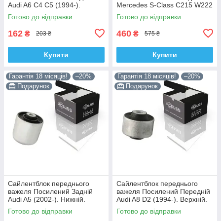
Audi A6 C4 C5 (1994-).
Mercedes S-Class C215 W222
Верхній. Корея ACSUSS!
W220 V220 (1998-). Корея
Готово до відправки
Готово до відправки
35379 , JBU138 , TD1062W
ACSUSS! 28744 , TD4208W ,
162
460
₴
₴
203 ₴
575 ₴
Купити
Купити
Гарантія 18 місяців!
–20%
Гарантія 18 місяців!
–20%
Подарунок
Подарунок
Сайлентблок переднього
Сайлентблок переднього
важеля Посилений Задній
важеля Посилений Передній
Audi A5 (2002-). Нижній.
Audi A8 D2 (1994-). Верхній.
Корея ACSUSS! 4H0407183 ,
Корея ACSUSS! 35379 ,
Готово до відправки
Готово до відправки
TD1247W , VKDS331074
JBU138 , TD1062W