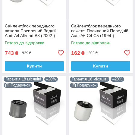
Сайлентблок переднього
Сайлентблок переднього
важеля Посилений Задній
важеля Посилений Передній
Audi A4 Allroad B8 (2002-).
Audi A6 C4 C5 (1994-).
Нижній. Корея ACSUSS!
Верхній. Корея ACSUSS!
Готово до відправки
Готово до відправки
4H0407183 , TD1247W ,
35379 , JBU138 , TD1062W
VKDS331074
743
162
₴
₴
929 ₴
203 ₴
Купити
Купити
Гарантія 18 місяців!
–20%
Гарантія 18 місяців!
–20%
Подарунок
Подарунок