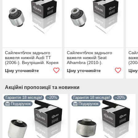
Сайлентблок заднього
Сайлентблок заднього
Сайл
важеля нижній Audi TT
важеля нижній Seat
важе
(2006-). Внутрішній. Корея
Alhambra (2010-).
(200
ACSUSS! 29917 , FE29690
Внутрішній. Корея
ACSU
Ціну уточнюйте
Ціну уточнюйте
Цін
, VKDS431013
ACSUSS! 29917 , FE29690
, V
, VKDS431013
Акційні пропозиції та новинки
Гарантія 18 місяців!
–20%
Гарантія 18 місяців!
–20%
Подарунок
Подарунок