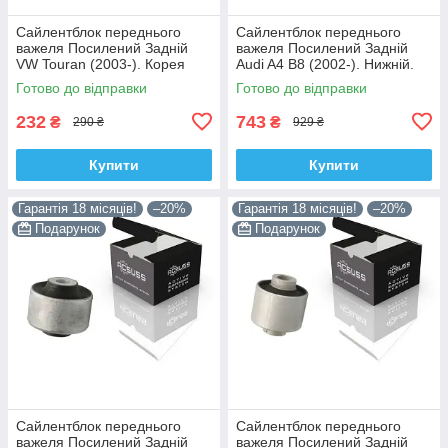
Сайлентблок переднього
Сайлентблок переднього
важеля Посилений Задній
важеля Посилений Задній
VW Touran (2003-). Корея
Audi A4 B8 (2002-). Нижній.
ACSUSS! 34559 , JBU602 ,
Корея ACSUSS! 4H0407183 ,
Готово до відправки
Готово до відправки
VKDS331037
TD1247W , VKDS331074
232
743
₴
₴
290 ₴
929 ₴
Купити
Купити
Гарантія 18 місяців!
–20%
Гарантія 18 місяців!
–20%
Подарунок
Подарунок
Сайлентблок переднього
Сайлентблок переднього
важеля Посилений Задній
важеля Посилений Задній