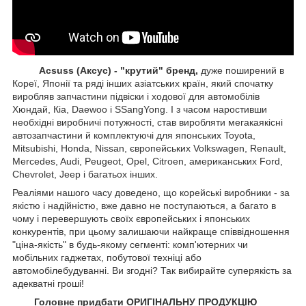
Acsuss (Аксус) - "крутий" бренд,
дуже поширений в
Кореї, Японії та ряді інших азіатських країн, який спочатку
виробляв запчастини підвіски і ходової для автомобілів
Хюндай, Кіа, Daewoo і SSangYong. І з часом наростивши
необхідні виробничі потужності, став виробляти мегакаякісні
автозапчастини й комплектуючі для японських Toyota,
Mitsubishi, Honda, Nissan, європейських
Volkswagen, Renault,
Mercedes, Audi, Peugeot, Opel, Citroen, американських
Ford,
Chevrolet, Jeep
і багатьох інших.
Реаліями нашого часу доведено, що корейські виробники - за
якістю і надійністю, вже давно не поступаються, а багато в
чому і перевершують своїх європейських і японських
конкурентів, при цьому залишаючи найкраще співвідношення
"ціна-якість" в будь-якому сегменті: комп'ютерних чи
мобільних гаджетах, побутової техніці або
автомобілебудуванні. Ви згодні? Так вибирайте суперякість за
адекватні гроші!
Головне придбати ОРИГІНАЛЬНУ ПРОДУКЦІЮ