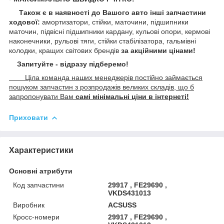
Також є в наявності до Вашого авто інші запчастини
ходової:
амортизатори, стійки, маточини,
підшипники
маточин, підвісні підшипники кардану,
кульові опори, кермові
наконечники, рульові тяги, стійки стабілізатора, гальмівні
колодки, кращих світових брендів
за акційними цінами!
Запитуйте - відразу підберемо!
Ціла команда наших менеджерів постійно займається
пошуком запчастин з розпродажів великих складів, що б
запропонувати Вам
самі мінімальні ціни в інтернеті!
Приховати
Характеристики
Основні атрибути
Код запчастини
29917 , FE29690 ,
VKDS431013
Виробник
ACSUSS
Кросс-номери
29917 , FE29690 ,