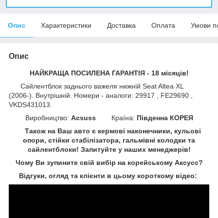
Опис
Характеристики
Доставка
Оплата
Умови п
Опис
НАЙКРАЩА ПОСИЛЕНА ГАРАНТІЯ - 18 місяців!
Сайлентблок заднього важеля нижній Seat Altea XL
(2006-). Внутрішній. Номери - аналоги: 29917 , FE29690 ,
VKDS431013.
Виробництво:
Acsuss
Країна:
Південна КОРЕЯ
Також на Ваш авто є кермові наконечники, кульові
опори, стійки стабілізатора, гальмівні колодки та
сайлентблоки!
Запитуйте у наших менеджерів!
Чому Ви зупините свій вибір на корейському Аксусс?
Відгуки, огляд та клієнти в цьому короткому відео: