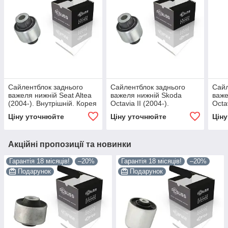
Сайлентблок заднього
Сайлентблок заднього
Сайл
важеля нижній Seat Altea
важеля нижній Skoda
важе
(2004-). Внутрішній. Корея
Octavia II (2004-).
Octa
ACSUSS! 29917 , FE29690
Внутрішній. Корея
Внут
Ціну уточнюйте
Ціну уточнюйте
Цін
, VKDS431013
ACSUSS! 29917 , FE29690
ACSU
, VKDS431013
, V
Акційні пропозиції та новинки
Гарантія 18 місяців!
–20%
Гарантія 18 місяців!
–20%
Подарунок
Подарунок