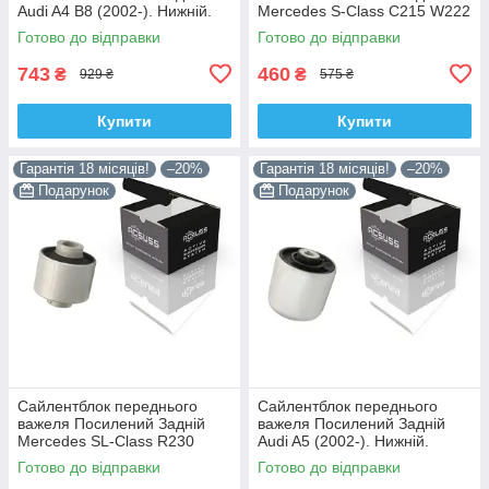
Audi A4 B8 (2002-). Нижній.
Mercedes S-Class C215 W222
Корея ACSUSS! 4H0407183 ,
W220 V220 (1998-). Корея
Готово до відправки
Готово до відправки
TD1247W , VKDS331074
ACSUSS! 28744 , TD4208W ,
743
460
₴
₴
929 ₴
575 ₴
Купити
Купити
Гарантія 18 місяців!
–20%
Гарантія 18 місяців!
–20%
Подарунок
Подарунок
Сайлентблок переднього
Сайлентблок переднього
важеля Посилений Задній
важеля Посилений Задній
Mercedes SL-Class R230
Audi A5 (2002-). Нижній.
(2006-). Корея ACSUSS!
Корея ACSUSS! 4H0407183 ,
Готово до відправки
Готово до відправки
28744 , TD4208W ,
TD1247W , VKDS331074