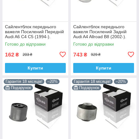
Сайлентблок переднього
Сайлентблок переднього
важеля Посилений Передній
важеля Посилений Задній
Audi A6 C4 C5 (1994-).
Audi A4 Allroad B8 (2002-).
Верхній. Корея ACSUSS!
Нижній. Корея ACSUSS!
Готово до відправки
Готово до відправки
35379 , JBU138 , TD1062W
4H0407183 , TD1247W ,
VKDS331074
162
743
₴
₴
203 ₴
929 ₴
Купити
Купити
Гарантія 18 місяців!
–20%
Гарантія 18 місяців!
–20%
Подарунок
Подарунок