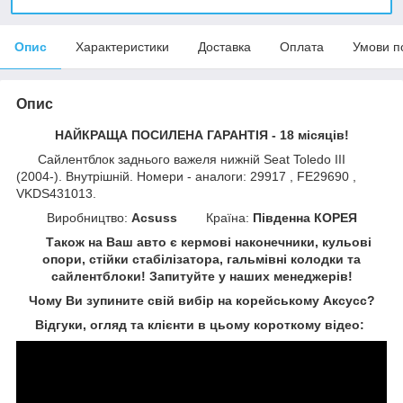
Опис
Характеристики
Доставка
Оплата
Умови п
Опис
НАЙКРАЩА ПОСИЛЕНА ГАРАНТІЯ - 18 місяців!
Сайлентблок заднього важеля нижній Seat Toledo III
(2004-). Внутрішній. Номери - аналоги: 29917 , FE29690 ,
VKDS431013.
Виробництво:
Acsuss
Країна:
Південна КОРЕЯ
Також на Ваш авто є кермові наконечники, кульові
опори, стійки стабілізатора, гальмівні колодки та
сайлентблоки!
Запитуйте у наших менеджерів!
Чому Ви зупините свій вибір на корейському Аксусс?
Відгуки, огляд та клієнти в цьому короткому відео: