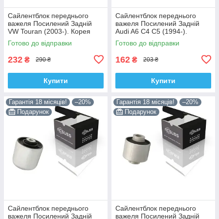
Сайлентблок переднього
Сайлентблок переднього
важеля Посилений Задній
важеля Посилений Задній
VW Touran (2003-). Корея
Audi A6 C4 C5 (1994-).
ACSUSS! 34559 , JBU602 ,
Верхній. Корея ACSUSS!
Готово до відправки
Готово до відправки
VKDS331037
35379 , JBU138 , TD1062W
232
162
₴
₴
290 ₴
203 ₴
Купити
Купити
Гарантія 18 місяців!
–20%
Гарантія 18 місяців!
–20%
Подарунок
Подарунок
Сайлентблок переднього
Сайлентблок переднього
важеля Посилений Задній
важеля Посилений Задній