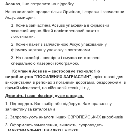
Acsuss
, і не потрапити на підробку.
Наша компанія продає тільки Оригінал, і справжні запчастини
Аксус захищені:
Кожна запчастина Acsuss упакована в фірмовий
захисний чорно-білий поліетиленовий пакет з
логотипами.
Кожен пакет з запчастиною Аксус упакований у
фірмову картонну упаковку з логотипами.
На наклейці - шестірня і смужка виготовлені
спеціальною лазерної голограмою.
Компанія Acsuss – застосовує технологію
виробництва "ПОСИЛЕНИХ ЗАПЧАСТИН"
, орієнтовані для
використання в регіонах з поганими дорогами, бездоріжжям, в
гірській місцевості, на військовій техніці і т. д.
Дзвоніть і наші фахівці дуже швидко:
1. Підтвердять Ваш вибір або підберуть Вам правильну
запчастину за каталогами
2. Запропонують аналоги інших ЄВРОПЕЙСЬКИХ виробників
3. Оформлять замовлення, вишлють, супроводять
-
МАКСИМАЛЬНО ШВИДКО І ЧІТКО!