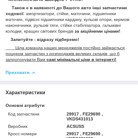
Також є в наявності до Вашого авто інші запчастини
ходової:
амортизатори, стійки, маточини,
підшипники
маточин, підвісні підшипники кардану,
кульові опори, кермові
наконечники, рульові тяги, стійки стабілізатора, гальмівні
колодки, кращих світових брендів
за акційними цінами!
Запитуйте - відразу підберемо!
Ціла команда наших менеджерів постійно займається
пошуком запчастин з розпродажів великих складів, що б
запропонувати Вам
самі мінімальні ціни в інтернеті!
Приховати
Характеристики
Основні атрибути
Код запчастини
29917 , FE29690 ,
VKDS431013
Виробник
ACSUSS
Кросс-номери
29917 , FE29690 ,