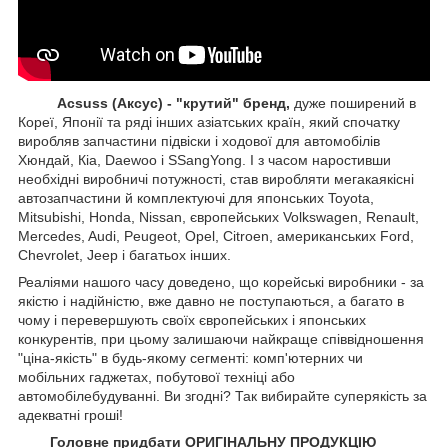
Acsuss (Аксус) - "крутий" бренд,
дуже поширений в
Кореї, Японії та ряді інших азіатських країн, який спочатку
виробляв запчастини підвіски і ходової для автомобілів
Хюндай, Кіа, Daewoo і SSangYong. І з часом наростивши
необхідні виробничі потужності, став виробляти мегакаякісні
автозапчастини й комплектуючі для японських Toyota,
Mitsubishi, Honda, Nissan, європейських
Volkswagen, Renault,
Mercedes, Audi, Peugeot, Opel, Citroen, американських
Ford,
Chevrolet, Jeep
і багатьох інших.
Реаліями нашого часу доведено, що корейські виробники - за
якістю і надійністю, вже давно не поступаються, а багато в
чому і перевершують своїх європейських і японських
конкурентів, при цьому залишаючи найкраще співвідношення
"ціна-якість" в будь-якому сегменті: комп'ютерних чи
мобільних гаджетах, побутової техніці або
автомобілебудуванні. Ви згодні? Так вибирайте суперякість за
адекватні гроші!
Головне придбати ОРИГІНАЛЬНУ ПРОДУКЦІЮ