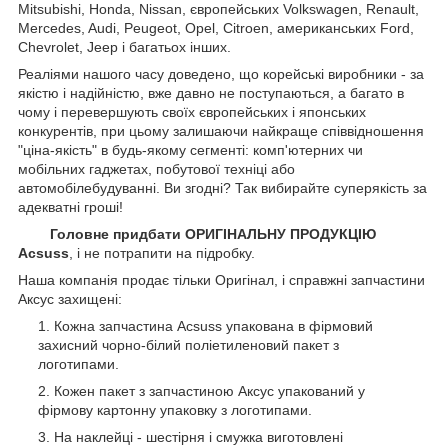
Mitsubishi, Honda, Nissan, європейських
Volkswagen, Renault,
Mercedes, Audi, Peugeot, Opel, Citroen, американських
Ford,
Chevrolet, Jeep
і багатьох інших.
Реаліями нашого часу доведено, що корейські виробники - за
якістю і надійністю, вже давно не поступаються, а багато в
чому і перевершують своїх європейських і японських
конкурентів, при цьому залишаючи найкраще співвідношення
"ціна-якість" в будь-якому сегменті: комп'ютерних чи
мобільних гаджетах, побутової техніці або
автомобілебудуванні. Ви згодні? Так вибирайте суперякість за
адекватні гроші!
Головне придбати ОРИГІНАЛЬНУ ПРОДУКЦІЮ
Acsuss
, і не потрапити на підробку.
Наша компанія продає тільки Оригінал, і справжні запчастини
Аксус захищені:
Кожна запчастина Acsuss упакована в фірмовий
захисний чорно-білий поліетиленовий пакет з
логотипами.
Кожен пакет з запчастиною Аксус упакований у
фірмову картонну упаковку з логотипами.
На наклейці - шестірня і смужка виготовлені