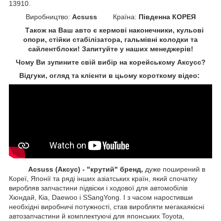
13910.
Виробництво:
Acsuss
Країна:
Південна КОРЕЯ
Також на Ваш авто є кермові наконечники, кульові
опори, стійки стабілізатора, гальмівні колодки та
сайлентблоки!
Запитуйте у наших менеджерів!
Чому Ви зупините свій вибір на корейському Аксусс?
Відгуки, огляд та клієнти в цьому короткому відео:
Acsuss (Аксус) - "крутий" бренд,
дуже поширений в
Кореї, Японії та ряді інших азіатських країн, який спочатку
виробляв запчастини підвіски і ходової для автомобілів
Хюндай, Кіа, Daewoo і SSangYong. І з часом наростивши
необхідні виробничі потужності, став виробляти мегакаякісні
автозапчастини й комплектуючі для японських Toyota,