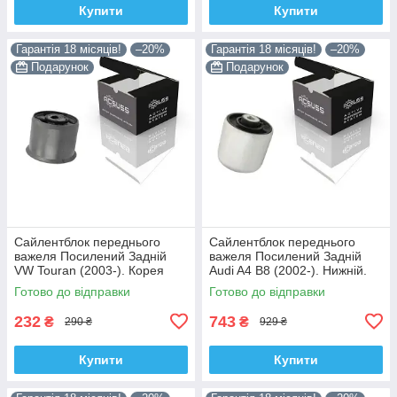
Купити
Купити
Гарантія 18 місяців!
–20%
Гарантія 18 місяців!
–20%
Подарунок
Подарунок
Сайлентблок переднього
Сайлентблок переднього
важеля Посилений Задній
важеля Посилений Задній
VW Touran (2003-). Корея
Audi A4 B8 (2002-). Нижній.
ACSUSS! 34559 , JBU602 ,
Корея ACSUSS! 4H0407183 ,
Готово до відправки
Готово до відправки
VKDS331037
TD1247W , VKDS331074
232
743
₴
₴
290 ₴
929 ₴
Купити
Купити