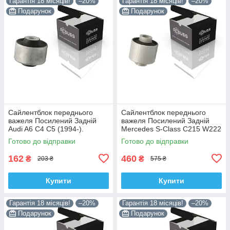
Гарантія 18 місяців!
–20%
Гарантія 18 місяців!
–20%
Подарунок
Подарунок
Сайлентблок переднього
Сайлентблок переднього
важеля Посилений Задній
важеля Посилений Задній
Audi A6 C4 C5 (1994-).
Mercedes S-Class C215 W222
Верхній. Корея ACSUSS!
W220 V220 (1998-). Корея
Готово до відправки
Готово до відправки
35379 , JBU138 , TD1062W
ACSUSS! 28744 , TD4208W ,
162
460
₴
₴
203 ₴
575 ₴
Купити
Купити
Гарантія 18 місяців!
–20%
Гарантія 18 місяців!
–20%
Подарунок
Подарунок