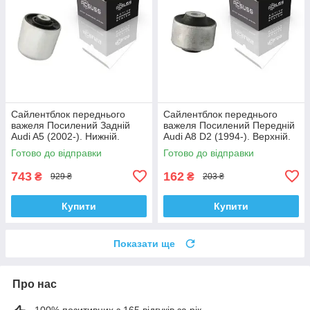
Сайлентблок переднього
Сайлентблок переднього
важеля Посилений Задній
важеля Посилений Передній
Audi A5 (2002-). Нижній.
Audi A8 D2 (1994-). Верхній.
Корея ACSUSS! 4H0407183 ,
Корея ACSUSS! 35379 ,
Готово до відправки
Готово до відправки
TD1247W , VKDS331074
JBU138 , TD1062W
743
162
₴
₴
929 ₴
203 ₴
Купити
Купити
Показати ще
Про нас
100% позитивних з 165 відгуків за рік