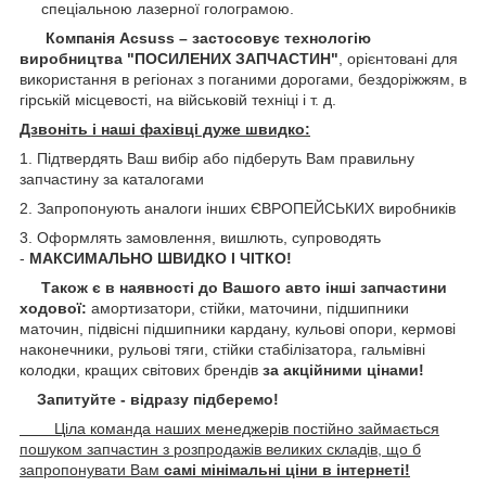
спеціальною лазерної голограмою.
Компанія Acsuss – застосовує технологію
виробництва "ПОСИЛЕНИХ ЗАПЧАСТИН"
, орієнтовані для
використання в регіонах з поганими дорогами, бездоріжжям, в
гірській місцевості, на військовій техніці і т. д.
Дзвоніть і наші фахівці дуже швидко:
1. Підтвердять Ваш вибір або підберуть Вам правильну
запчастину за каталогами
2. Запропонують аналоги інших ЄВРОПЕЙСЬКИХ виробників
3. Оформлять замовлення, вишлють, супроводять
-
МАКСИМАЛЬНО ШВИДКО І ЧІТКО!
Також є в наявності до Вашого авто інші запчастини
ходової:
амортизатори, стійки, маточини,
підшипники
маточин, підвісні підшипники кардану,
кульові опори, кермові
наконечники, рульові тяги, стійки стабілізатора, гальмівні
колодки, кращих світових брендів
за акційними цінами!
Запитуйте - відразу підберемо!
Ціла команда наших менеджерів постійно займається
пошуком запчастин з розпродажів великих складів, що б
запропонувати Вам
самі мінімальні ціни в інтернеті!