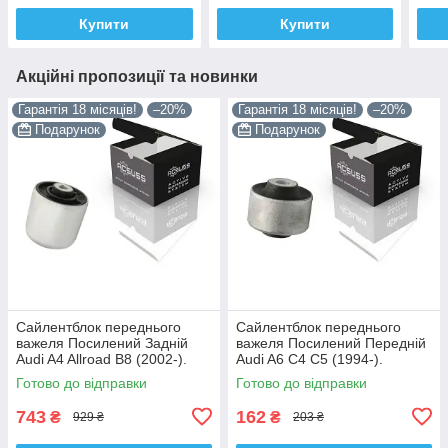
Купити
Купити
Акційні пропозиції та новинки
Гарантія 18 місяців!
–20%
Гарантія 18 місяців!
–20%
Подарунок
Подарунок
Сайлентблок переднього
Сайлентблок переднього
важеля Посилений Задній
важеля Посилений Передній
Audi A4 Allroad B8 (2002-).
Audi A6 C4 C5 (1994-).
Нижній. Корея ACSUSS!
Верхній. Корея ACSUSS!
Готово до відправки
Готово до відправки
4H0407183 , TD1247W ,
35379 , JBU138 , TD1062W
VKDS331074
743
162
₴
₴
929 ₴
203 ₴