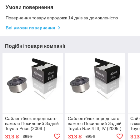
Умови повернення
Повернення товару впродовж 14 днів за домовленістю
Всі умови повернення
Подібні товари компанії
Сайлентблок переднього
Сайлентблок переднього
Сайл
важеля Посилений Задній
важеля Посилений Задній
важе
Toyota Prius (2008-).
Toyota Rav-4 III, IV (2005-).
Toyo
Нижній. Корея ACSUSS!
Нижній. Корея ACSUSS!
Нижн
313
313
313
₴
₴
391 ₴
391 ₴
FE175697 , TO-SB-13910
FE175697 , TO-SB-13910
FE17