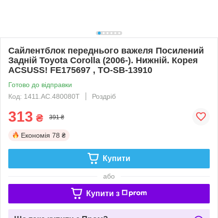
Сайлентблок переднього важеля Посилений
Задній Toyota Corolla (2006-). Нижній. Корея
ACSUSS! FE175697 , TO-SB-13910
Готово до відправки
Код: 1411.AC.480080T
Роздріб
313
₴
391 ₴
Економія
78 ₴
Купити
або
Купити з