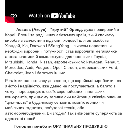
Acsuss (Аксус) - "крутий" бренд,
дуже поширений в
Кореї, Японії та ряді інших азіатських країн, який спочатку
виробляв запчастини підвіски і ходової для автомобілів
Хюндай, Кіа, Daewoo і SSangYong. І з часом наростивши
необхідні виробничі потужності, став виробляти мегакаякісні
автозапчастини й комплектуючі для японських Toyota,
Mitsubishi, Honda, Nissan, європейських
Volkswagen, Renault,
Mercedes, Audi, Peugeot, Opel, Citroen, американських
Ford,
Chevrolet, Jeep
і багатьох інших.
Реаліями нашого часу доведено, що корейські виробники - за
якістю і надійністю, вже давно не поступаються, а багато в
чому і перевершують своїх європейських і японських
конкурентів, при цьому залишаючи найкраще співвідношення
"ціна-якість" в будь-якому сегменті: комп'ютерних чи
мобільних гаджетах, побутової техніці або
автомобілебудуванні. Ви згодні? Так вибирайте суперякість за
адекватні гроші!
Головне придбати ОРИГІНАЛЬНУ ПРОДУКЦІЮ