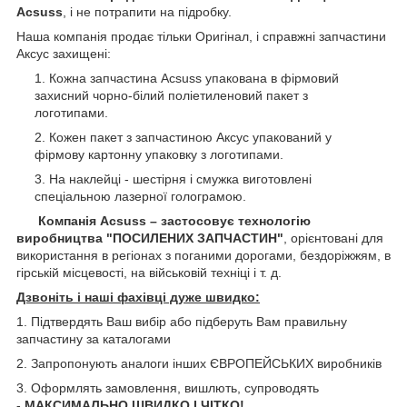
Acsuss
, і не потрапити на підробку.
Наша компанія продає тільки Оригінал, і справжні запчастини
Аксус захищені:
Кожна запчастина Acsuss упакована в фірмовий
захисний чорно-білий поліетиленовий пакет з
логотипами.
Кожен пакет з запчастиною Аксус упакований у
фірмову картонну упаковку з логотипами.
На наклейці - шестірня і смужка виготовлені
спеціальною лазерної голограмою.
Компанія Acsuss – застосовує технологію
виробництва "ПОСИЛЕНИХ ЗАПЧАСТИН"
, орієнтовані для
використання в регіонах з поганими дорогами, бездоріжжям, в
гірській місцевості, на військовій техніці і т. д.
Дзвоніть і наші фахівці дуже швидко:
1. Підтвердять Ваш вибір або підберуть Вам правильну
запчастину за каталогами
2. Запропонують аналоги інших ЄВРОПЕЙСЬКИХ виробників
3. Оформлять замовлення, вишлють, супроводять
-
МАКСИМАЛЬНО ШВИДКО І ЧІТКО!