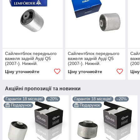
Сайлентблок переднього
Сайлентблок переднього
Сайл
важеля задній Ауді Q5
важеля задній Ауді Q5
важе
(2007-). Нижній.
(2007-). Нижній.
(200
Внутрішній. LEMFORDER.
Внутрішній. SKF
Внут
Ціну уточнюйте
Ціну уточнюйте
Цін
35480 , FE38547 ,
Німеччина! 35480 ,
3548
VKDS331076
FE38547 , VKDS331076
VKD
Акційні пропозиції та новинки
Гарантія 18 місяців!
–20%
Гарантія 18 місяців!
–20%
Подарунок
Подарунок