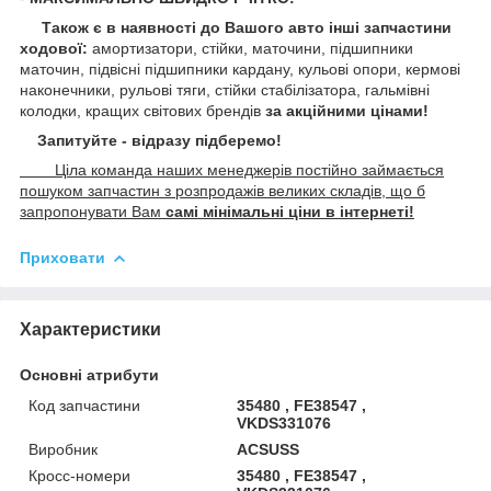
Також є в наявності до Вашого авто інші запчастини
ходової:
амортизатори, стійки, маточини,
підшипники
маточин, підвісні підшипники кардану,
кульові опори, кермові
наконечники, рульові тяги, стійки стабілізатора, гальмівні
колодки, кращих світових брендів
за акційними цінами!
Запитуйте - відразу підберемо!
Ціла команда наших менеджерів постійно займається
пошуком запчастин з розпродажів великих складів, що б
запропонувати Вам
самі мінімальні ціни в інтернеті!
Приховати
Характеристики
Основні атрибути
Код запчастини
35480 , FE38547 ,
VKDS331076
Виробник
ACSUSS
Кросс-номери
35480 , FE38547 ,