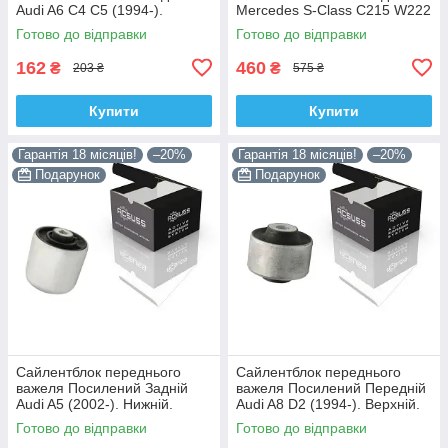
Audi A6 C4 C5 (1994-).
Mercedes S-Class C215 W222
Верхній. Корея ACSUSS!
W220 V220 (1998-). Корея
Готово до відправки
Готово до відправки
35379 , JBU138 , TD1062W
ACSUSS! 28744 , TD4208W ,
162
460
₴
₴
203 ₴
575 ₴
Купити
Купити
Гарантія 18 місяців!
–20%
Гарантія 18 місяців!
–20%
Подарунок
Подарунок
Сайлентблок переднього
Сайлентблок переднього
важеля Посилений Задній
важеля Посилений Передній
Audi A5 (2002-). Нижній.
Audi A8 D2 (1994-). Верхній.
Корея ACSUSS! 4H0407183 ,
Корея ACSUSS! 35379 ,
Готово до відправки
Готово до відправки
TD1247W , VKDS331074
JBU138 , TD1062W