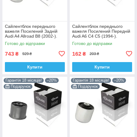
Сайлентблок переднього
Сайлентблок переднього
важеля Посилений Задній
важеля Посилений Передній
Audi A4 Allroad B8 (2002-).
Audi A6 C4 C5 (1994-).
Нижній. Корея ACSUSS!
Верхній. Корея ACSUSS!
Готово до відправки
Готово до відправки
4H0407183 , TD1247W ,
35379 , JBU138 , TD1062W
VKDS331074
743
162
₴
₴
929 ₴
203 ₴
Купити
Купити
Гарантія 18 місяців!
–20%
Гарантія 18 місяців!
–20%
Подарунок
Подарунок