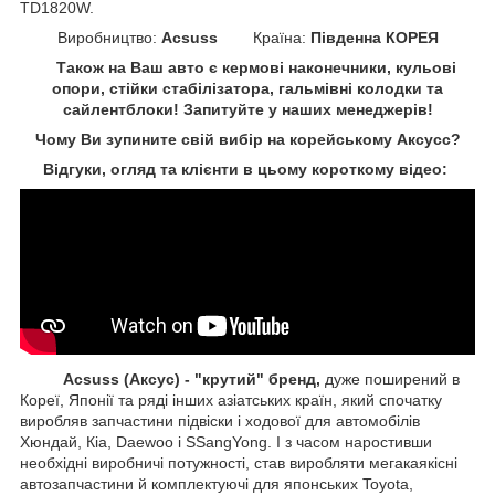
TD1820W.
Виробництво:
Acsuss
Країна:
Південна КОРЕЯ
Також на Ваш авто є кермові наконечники, кульові
опори, стійки стабілізатора, гальмівні колодки та
сайлентблоки!
Запитуйте у наших менеджерів!
Чому Ви зупините свій вибір на корейському Аксусс?
Відгуки, огляд та клієнти в цьому короткому відео:
Acsuss (Аксус) - "крутий" бренд,
дуже поширений в
Кореї, Японії та ряді інших азіатських країн, який спочатку
виробляв запчастини підвіски і ходової для автомобілів
Хюндай, Кіа, Daewoo і SSangYong. І з часом наростивши
необхідні виробничі потужності, став виробляти мегакаякісні
автозапчастини й комплектуючі для японських Toyota,