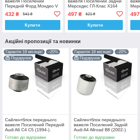
важеля Посилений
важеля Посилений Задній
важе
Передній Форд Мондео V
Мерседес ГЛ-Клас Х164
Мер
(2012-). Нижній. Корея
(2005-). Нижній. Корея
(200
432
497
497
₴
₴
541 ₴
621 ₴
ACSUSS! FE175978 ,
ACSUSS! 35919 , FE40596
ACSU
TD1820W
, TD1818W
, T
Купити
Купити
Акційні пропозиції та новинки
Гарантія 18 місяців!
–20%
Гарантія 18 місяців!
–20%
Подарунок
Подарунок
Сайлентблок переднього
Сайлентблок переднього
важеля Посилений Передній
важеля Посилений Задній
Audi A6 C4 C5 (1994-).
Audi A4 Allroad B8 (2002-).
Верхній. Корея ACSUSS!
Нижній. Корея ACSUSS!
Готово до відправки
Готово до відправки
35379 , JBU138 , TD1062W
4H0407183 , TD1247W ,