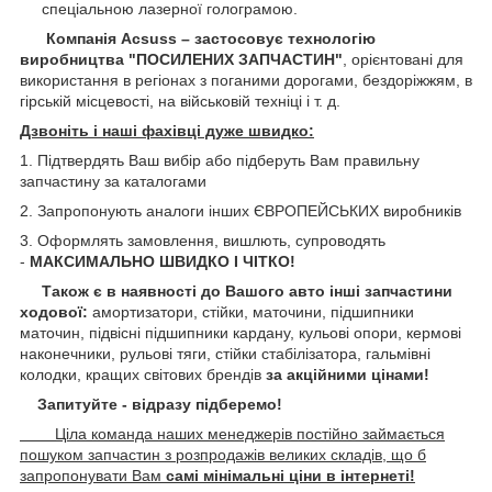
спеціальною лазерної голограмою.
Компанія Acsuss – застосовує технологію
виробництва "ПОСИЛЕНИХ ЗАПЧАСТИН"
, орієнтовані для
використання в регіонах з поганими дорогами, бездоріжжям, в
гірській місцевості, на військовій техніці і т. д.
Дзвоніть і наші фахівці дуже швидко:
1. Підтвердять Ваш вибір або підберуть Вам правильну
запчастину за каталогами
2. Запропонують аналоги інших ЄВРОПЕЙСЬКИХ виробників
3. Оформлять замовлення, вишлють, супроводять
-
МАКСИМАЛЬНО ШВИДКО І ЧІТКО!
Також є в наявності до Вашого авто інші запчастини
ходової:
амортизатори, стійки, маточини,
підшипники
маточин, підвісні підшипники кардану,
кульові опори, кермові
наконечники, рульові тяги, стійки стабілізатора, гальмівні
колодки, кращих світових брендів
за акційними цінами!
Запитуйте - відразу підберемо!
Ціла команда наших менеджерів постійно займається
пошуком запчастин з розпродажів великих складів, що б
запропонувати Вам
самі мінімальні ціни в інтернеті!