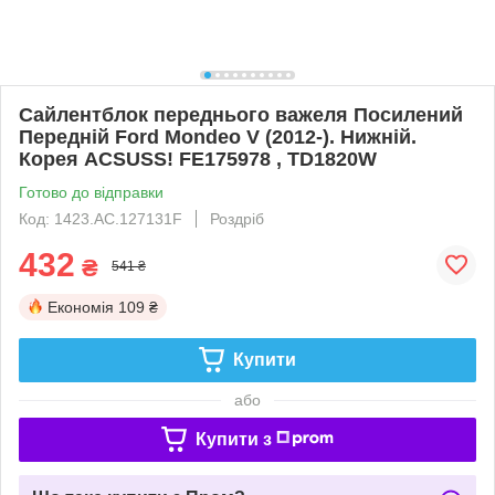
Сайлентблок переднього важеля Посилений
Передній Ford Mondeo V (2012-). Нижній.
Корея ACSUSS! FE175978 , TD1820W
Готово до відправки
Код: 1423.AC.127131F
Роздріб
432
₴
541 ₴
Економія
109 ₴
Купити
або
Купити з