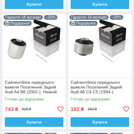
Купити
Купити
Гарантія 18 місяців!
–20%
Гарантія 18 місяців!
–20%
Подарунок
Подарунок
Сайлентблок переднього
Сайлентблок переднього
важеля Посилений Задній
важеля Посилений Задній
Audi A4 B8 (2002-). Нижній.
Audi A6 C4 C5 (1994-).
Корея ACSUSS! 4H0407183 ,
Верхній. Корея ACSUSS!
Готово до відправки
Готово до відправки
TD1247W , VKDS331074
35379 , JBU138 , TD1062W
743
162
₴
₴
929 ₴
203 ₴
Купити
Купити