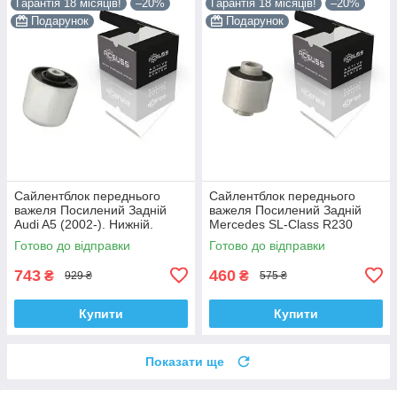
Гарантія 18 місяців!
–20%
Гарантія 18 місяців!
–20%
Подарунок
Подарунок
Сайлентблок переднього
Сайлентблок переднього
важеля Посилений Задній
важеля Посилений Задній
Audi A5 (2002-). Нижній.
Mercedes SL-Class R230
Корея ACSUSS! 4H0407183 ,
(2006-). Корея ACSUSS!
Готово до відправки
Готово до відправки
TD1247W , VKDS331074
28744 , TD4208W ,
VKDS338081
743
460
₴
₴
929 ₴
575 ₴
Купити
Купити
Показати ще