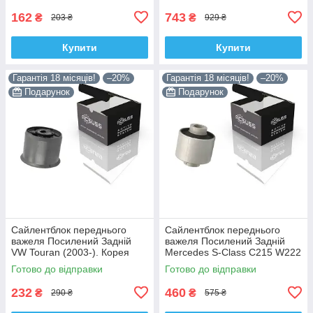
VKDS331074
162
743
₴
₴
203 ₴
929 ₴
Купити
Купити
Гарантія 18 місяців!
–20%
Гарантія 18 місяців!
–20%
Подарунок
Подарунок
Сайлентблок переднього
Сайлентблок переднього
важеля Посилений Задній
важеля Посилений Задній
VW Touran (2003-). Корея
Mercedes S-Class C215 W222
ACSUSS! 34559 , JBU602 ,
W220 V220 (1998-). Корея
Готово до відправки
Готово до відправки
VKDS331037
ACSUSS! 28744 , TD4208W ,
232
460
₴
₴
290 ₴
575 ₴