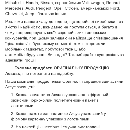
Mitsubishi, Honda, Nissan, європейських
Volkswagen, Renault,
Mercedes, Audi, Peugeot, Opel, Citroen, американських
Ford,
Chevrolet, Jeep
і багатьох інших.
Реаліями нашого часу доведено, що корейські виробники - за
якістю і надійністю, вже давно не поступаються, а багато в
чому і перевершують своїх європейських і японських
конкурентів, при цьому залишаючи найкраще співвідношення
"ціна-якість" в будь-якому сегменті: комп'ютерних чи
мобільних гаджетах, побутової техніці або
автомобілебудуванні. Ви згодні? Так вибирайте суперякість за
адекватні гроші!
Головне придбати ОРИГІНАЛЬНУ ПРОДУКЦІЮ
Acsuss
, і не потрапити на підробку.
Наша компанія продає тільки Оригінал, і справжні запчастини
Аксус захищені:
Кожна запчастина Acsuss упакована в фірмовий
захисний чорно-білий поліетиленовий пакет з
логотипами.
Кожен пакет з запчастиною Аксус упакований у
фірмову картонну упаковку з логотипами.
На наклейці - шестірня і смужка виготовлені