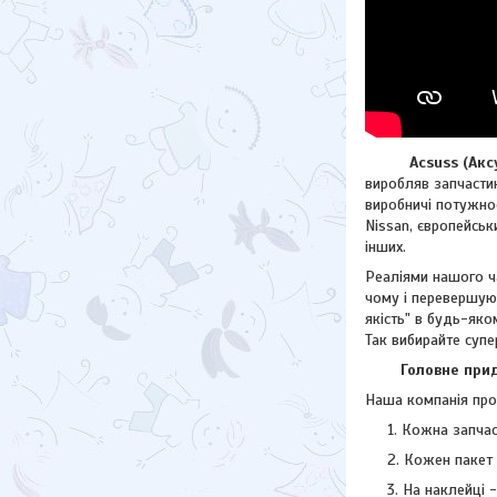
Acsuss (Аксус)
виробляв запчастин
виробничі потужнос
Nissan, європейсь
інших.
Реаліями нашого ча
чому і перевершую
якість" в будь-яко
Так вибирайте супе
Головне придба
Наша компанія прод
Кожна запчас
Кожен пакет 
На наклейці 