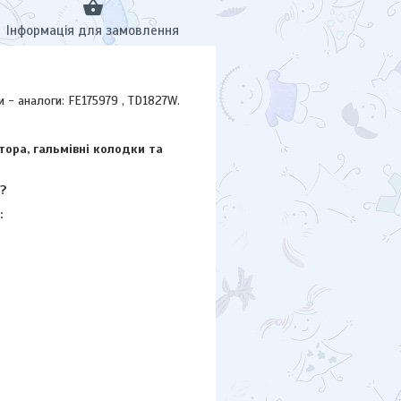
Інформація для замовлення
- аналоги: FE175979 , TD1827W.
тора, гальмівні колодки та
?
: