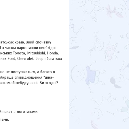
атських країн, який спочатку
І з часом наростивши необхідні
ських Toyota, Mitsubishi, Honda,
ських
Ford,
Chevrolet, Jeep
і багатьох
но не поступаються, а багато в
айкраще співвідношення "ціна-
 автомобілебудуванні. Ви згодні?
 пакет з логотипами.
пами.