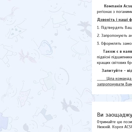
Компанія Acsuss
регіонах з поганими
Дзвоніть і наші 
1. Підтвердять Ваш
2. Запропонують а
3. Оформлять замо
Також є в наявн
підвісні підшипник
кращих світових бр
Запитуйте - від
Ціла команда наш
запропонувати Ва
Ви заощаджу
Отримайте цю пози
Нижній. Корея ACS