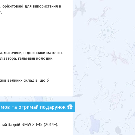
"
, орієнтовані для використання в
д.
ки, маточини,
підшипники маточин,
ілізатора, гальмівні колодки,
в великих складів, що б
амов та отримай подарунок
ний Задній BMW 2 F45 (2014-).