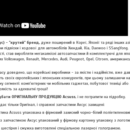
 - "крутий" бренд,
дуже поширений в Кореї, Японії та ряді інших азі
и підвіски і ходової для автомобілів Хюндай, Кіа, Daewoo і SSangYong. 
ті, став виробляти мегакаякісні автозапчастини й комплектуючі для япон
ких
Volkswagen, Renault, Mercedes, Audi, Peugeot, Opel, Citroen, американ
су доведено, що корейські виробники - за якістю і надійністю, вже дав
ть своїх європейських і японських конкурентів, при цьому залишаючи н
му сегменті: комп'ютерних чи мобільних гаджетах, побутової техніці або
рякість за адекватні гроші!
ти ОРИГІНАЛЬНУ ПРОДУКЦІЮ Acsuss
, і не потрапити на підробку.
ає тільки Оригінал, і справжні запчастини Аксус захищені:
тина Acsuss упакована в фірмовий захисний чорно-білий поліетиленовий
з запчастиною Аксус упакований у фірмову картонну упаковку з логоти
- шестірня і смужка виготовлені спеціальною лазерної голограмою.