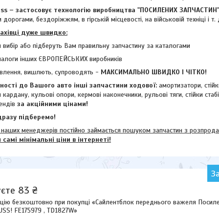
 – застосовує технологію виробництва "ПОСИЛЕНИХ ЗАПЧАСТИН
 дорогами, бездоріжжям, в гірській місцевості, на військовій техніці і т. 
фахівці дуже швидко:
 вибір або підберуть Вам правильну запчастину за каталогами
налоги інших ЄВРОПЕЙСЬКИХ виробників
влення, вишлють, супроводять -
МАКСИМАЛЬНО ШВИДКО І ЧІТКО!
ості до Вашого авто інші запчастини ходової:
амортизатори, стій
и кардану,
кульові опори, кермові наконечники, рульові тяги, стійки стаб
ендів
за акційними цінами!
разу підберемо!
их менеджерів постійно займається пошуком запчастин з розпродажі
м
самі мінімальні ціни в інтернеті!
З
єте 83 ₴
цію безкоштовно при покупці «Сайлентблок переднього важеля Посиле
USS! FE175979 , TD1827W»