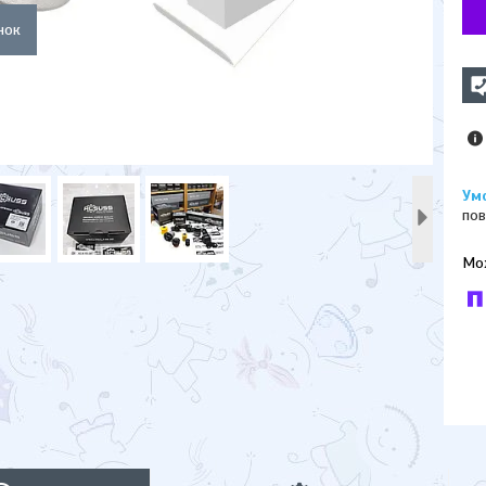
пов
У к
буд