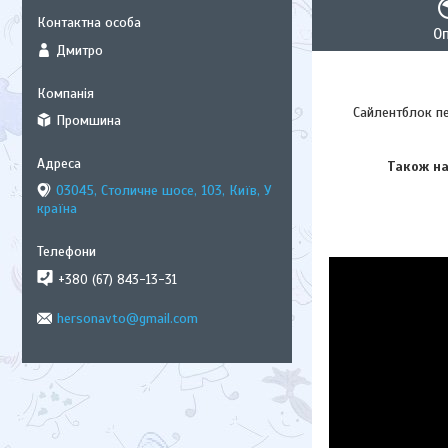
О
Дмитро
Сайлентблок перед
Промшина
Також на В
03045, Столичне шосе, 103, Київ, У
країна
+380 (67) 843-13-31
hersonavto@gmail.com