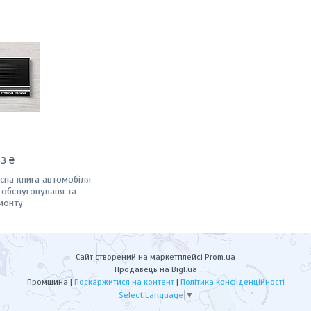
83 ₴
існа книга автомобіля
 обслуговуваня та
монту
Сайт створений на маркетплейсі
Prom.ua
Продавець на Bigl.ua
Промшина |
Поскаржитися на контент
|
Політика конфіденційності
Select Language
▼