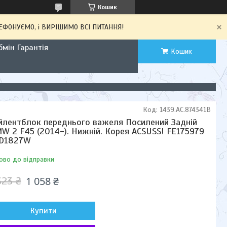
Кошик
ЕЛЕФОНУЄМО, і ВИРІШИМО ВСІ ПИТАННЯ!
мін Гарантія
Кошик
Код:
1439.AC.874341B
йлентблок переднього важеля Посилений Задній
W 2 F45 (2014-). Нижній. Корея ACSUSS! FE175979
TD1827W
ово до відправки
1 058 ₴
323 ₴
Купити