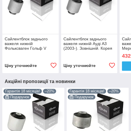
Сайлентблок заднього
Сайлентблок заднього
Сайл
важеля нижній
важеля нижній Ауді А3
важе
Фольксваген Гольф V
(2003-). Зовнішній. Корея
Мер
(2003-). Зовнішній. Корея
ACSUSS! 27306 , FE29938
(200
432
ACSUSS! 27306 , FE29938
, VKDS431002
ACSU
, VKDS431002
VKD
Ціну уточнюйте
Ціну уточнюйте
Акційні пропозиції та новинки
Гарантія 18 місяців!
–20%
Гарантія 18 місяців!
–20%
Подарунок
Подарунок