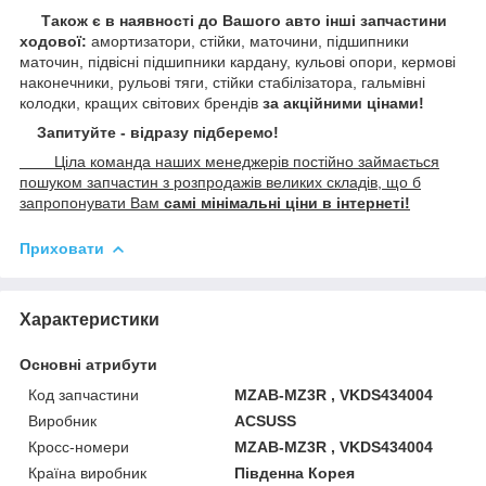
Також є в наявності до Вашого авто інші запчастини
ходової:
амортизатори, стійки, маточини,
підшипники
маточин, підвісні підшипники кардану,
кульові опори, кермові
наконечники, рульові тяги, стійки стабілізатора, гальмівні
колодки, кращих світових брендів
за акційними цінами!
Запитуйте - відразу підберемо!
Ціла команда наших менеджерів постійно займається
пошуком запчастин з розпродажів великих складів, що б
запропонувати Вам
самі мінімальні ціни в інтернеті!
Приховати
Характеристики
Основні атрибути
Код запчастини
MZAB-MZ3R , VKDS434004
Виробник
ACSUSS
Кросс-номери
MZAB-MZ3R , VKDS434004
Країна виробник
Південна Корея