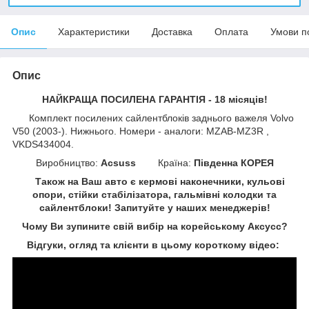
Опис
Характеристики
Доставка
Оплата
Умови п
Опис
НАЙКРАЩА ПОСИЛЕНА ГАРАНТІЯ - 18 місяців!
Комплект посилених сайлентблоків заднього важеля Volvo
V50 (2003-). Нижнього. Номери - аналоги: MZAB-MZ3R ,
VKDS434004.
Виробництво:
Acsuss
Країна:
Південна КОРЕЯ
Також на Ваш авто є кермові наконечники, кульові
опори, стійки стабілізатора, гальмівні колодки та
сайлентблоки!
Запитуйте у наших менеджерів!
Чому Ви зупините свій вибір на корейському Аксусс?
Відгуки, огляд та клієнти в цьому короткому відео: