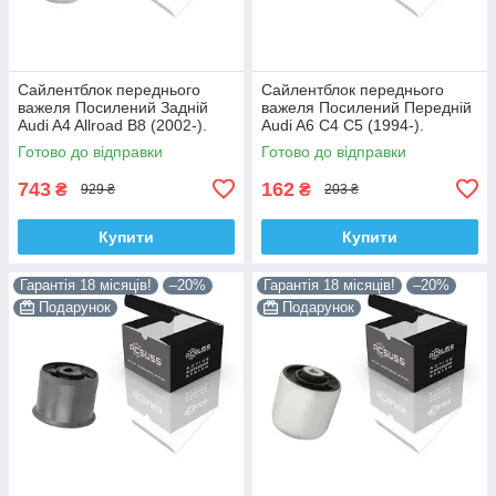
Сайлентблок переднього
Сайлентблок переднього
важеля Посилений Задній
важеля Посилений Передній
Audi A4 Allroad B8 (2002-).
Audi A6 C4 C5 (1994-).
Нижній. Корея ACSUSS!
Верхній. Корея ACSUSS!
Готово до відправки
Готово до відправки
4H0407183 , TD1247W ,
35379 , JBU138 , TD1062W
VKDS331074
743
162
₴
₴
929 ₴
203 ₴
Купити
Купити
Гарантія 18 місяців!
–20%
Гарантія 18 місяців!
–20%
Подарунок
Подарунок