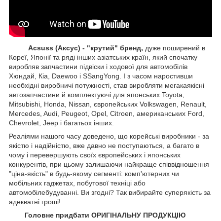
Acsuss (Аксус) - "крутий" бренд,
дуже поширений в
Кореї, Японії та ряді інших азіатських країн, який спочатку
виробляв запчастини підвіски і ходової для автомобілів
Хюндай, Кіа, Daewoo і SSangYong. І з часом наростивши
необхідні виробничі потужності, став виробляти мегакаякісні
автозапчастини й комплектуючі для японських Toyota,
Mitsubishi, Honda, Nissan, європейських
Volkswagen, Renault,
Mercedes, Audi, Peugeot, Opel, Citroen, американських
Ford,
Chevrolet, Jeep
і багатьох інших.
Реаліями нашого часу доведено, що корейські виробники - за
якістю і надійністю, вже давно не поступаються, а багато в
чому і перевершують своїх європейських і японських
конкурентів, при цьому залишаючи найкраще співвідношення
"ціна-якість" в будь-якому сегменті: комп'ютерних чи
мобільних гаджетах, побутової техніці або
автомобілебудуванні. Ви згодні? Так вибирайте суперякість за
адекватні гроші!
Головне придбати ОРИГІНАЛЬНУ ПРОДУКЦІЮ