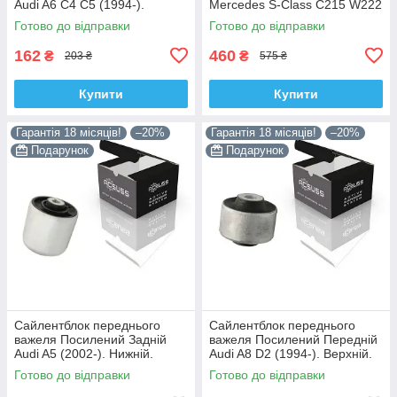
Audi A6 C4 C5 (1994-).
Mercedes S-Class C215 W222
Верхній. Корея ACSUSS!
W220 V220 (1998-). Корея
Готово до відправки
Готово до відправки
35379 , JBU138 , TD1062W
ACSUSS! 28744 , TD4208W ,
162
460
₴
₴
203 ₴
575 ₴
Купити
Купити
Гарантія 18 місяців!
–20%
Гарантія 18 місяців!
–20%
Подарунок
Подарунок
Сайлентблок переднього
Сайлентблок переднього
важеля Посилений Задній
важеля Посилений Передній
Audi A5 (2002-). Нижній.
Audi A8 D2 (1994-). Верхній.
Корея ACSUSS! 4H0407183 ,
Корея ACSUSS! 35379 ,
Готово до відправки
Готово до відправки
TD1247W , VKDS331074
JBU138 , TD1062W