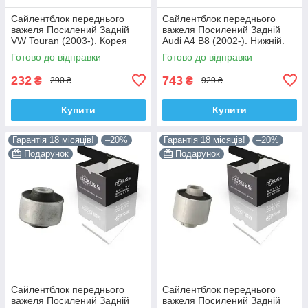
Сайлентблок переднього
Сайлентблок переднього
важеля Посилений Задній
важеля Посилений Задній
VW Touran (2003-). Корея
Audi A4 B8 (2002-). Нижній.
ACSUSS! 34559 , JBU602 ,
Корея ACSUSS! 4H0407183 ,
Готово до відправки
Готово до відправки
VKDS331037
TD1247W , VKDS331074
232
743
₴
₴
290 ₴
929 ₴
Купити
Купити
Гарантія 18 місяців!
–20%
Гарантія 18 місяців!
–20%
Подарунок
Подарунок
Сайлентблок переднього
Сайлентблок переднього
важеля Посилений Задній
важеля Посилений Задній