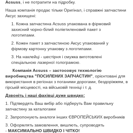
Acsuss
, і не потрапити на підробку.
Наша компанія продає тільки Оригінал, і справжні запчастини
Аксус захищені:
Кожна запчастина Acsuss упакована в фірмовий
захисний чорно-білий поліетиленовий пакет з
логотипами.
Кожен пакет з запчастиною Аксус упакований у
фірмову картонну упаковку з логотипами.
На наклейці - шестірня і смужка виготовлені
спеціальною лазерної голограмою.
Компанія Acsuss – застосовує технологію
виробництва "ПОСИЛЕНИХ ЗАПЧАСТИН"
, орієнтовані для
використання в регіонах з поганими дорогами, бездоріжжям, в
гірській місцевості, на військовій техніці і т. д.
Дзвоніть і наші фахівці дуже швидко:
1. Підтвердять Ваш вибір або підберуть Вам правильну
запчастину за каталогами
2. Запропонують аналоги інших ЄВРОПЕЙСЬКИХ виробників
3. Оформлять замовлення, вишлють, супроводять
-
МАКСИМАЛЬНО ШВИДКО І ЧІТКО!