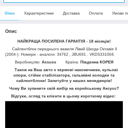
Опис
Характеристики
Доставка
Оплата
Умови п
Опис
НАЙКРАЩА ПОСИЛЕНА ГАРАНТІЯ - 18 місяців!
Сайлентблок переднього важеля Лівий Шкода Октавія II
(2004-). Номери - аналоги: 34762 , JBU691 , VKDS331004.
Виробництво:
Acsuss
Країна:
Південна КОРЕЯ
Також на Ваш авто є кермові наконечники, кульові
опори, стійки стабілізатора, гальмівні колодки та
сайлентблоки!
Запитуйте у наших менеджерів!
Чому Ви зупините свій вибір на корейському Аксусс?
Відгуки, огляд та клієнти в цьому короткому відео: