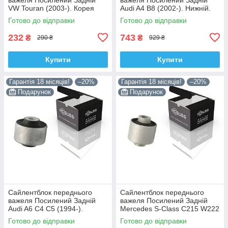
VW Touran (2003-). Корея
Audi A4 B8 (2002-). Нижній.
ACSUSS! 34559 , JBU602 ,
Корея ACSUSS! 4H0407183 ,
Готово до відправки
Готово до відправки
VKDS331037
TD1247W , VKDS331074
232
743
₴
₴
290 ₴
929 ₴
Купити
Купити
Гарантія 18 місяців!
–20%
Гарантія 18 місяців!
–20%
Подарунок
Подарунок
Сайлентблок переднього
Сайлентблок переднього
важеля Посилений Задній
важеля Посилений Задній
Audi A6 C4 C5 (1994-).
Mercedes S-Class C215 W222
Верхній. Корея ACSUSS!
W220 V220 (1998-). Корея
Готово до відправки
Готово до відправки
35379 , JBU138 , TD1062W
ACSUSS! 28744 , TD4208W ,