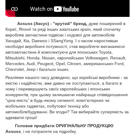
Acsuss (Аксус) - "крутий" бренд,
дуже поширений в
Кореї, Японії та ряді інших азіатських країн, який спочатку
виробляв запчастини підвіски і ходової для автомобілів
Хюндай, Кіа, Daewoo і SSangYong. І з часом наростивши
необхідні виробничі потужності, став виробляти мегакаякісні
автозапчастини й комплектуючі для японських Toyota,
Mitsubishi, Honda, Nissan, європейських
Volkswagen, Renault,
Mercedes, Audi, Peugeot, Opel, Citroen, американських
Ford,
Chevrolet, Jeep
і багатьох інших.
Реаліями нашого часу доведено, що корейські виробники - за
якістю і надійністю, вже давно не поступаються, а багато в
чому і перевершують своїх європейських і японських
конкурентів, при цьому залишаючи найкраще співвідношення
"ціна-якість" в будь-якому сегменті: комп'ютерних чи
мобільних гаджетах, побутової техніці або
автомобілебудуванні. Ви згодні? Так вибирайте суперякість за
адекватні гроші!
Головне придбати ОРИГІНАЛЬНУ ПРОДУКЦІЮ
Acsuss
, і не потрапити на підробку.