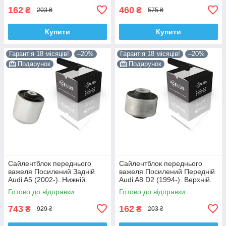
162
460
₴
₴
203 ₴
575 ₴
Купити
Купити
Гарантія 18 місяців!
–20%
Гарантія 18 місяців!
–20%
Подарунок
Подарунок
Сайлентблок переднього
Сайлентблок переднього
важеля Посилений Задній
важеля Посилений Передній
Audi A5 (2002-). Нижній.
Audi A8 D2 (1994-). Верхній.
Корея ACSUSS! 4H0407183 ,
Корея ACSUSS! 35379 ,
Готово до відправки
Готово до відправки
TD1247W , VKDS331074
JBU138 , TD1062W
743
162
₴
₴
929 ₴
203 ₴