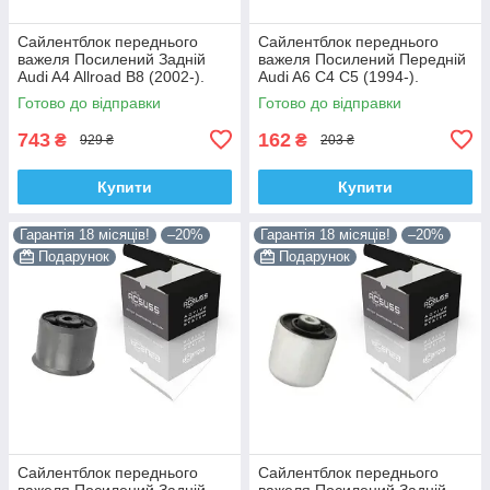
Сайлентблок переднього
Сайлентблок переднього
важеля Посилений Задній
важеля Посилений Передній
Audi A4 Allroad B8 (2002-).
Audi A6 C4 C5 (1994-).
Нижній. Корея ACSUSS!
Верхній. Корея ACSUSS!
Готово до відправки
Готово до відправки
4H0407183 , TD1247W ,
35379 , JBU138 , TD1062W
VKDS331074
743
162
₴
₴
929 ₴
203 ₴
Купити
Купити
Гарантія 18 місяців!
–20%
Гарантія 18 місяців!
–20%
Подарунок
Подарунок
Сайлентблок переднього
Сайлентблок переднього
важеля Посилений Задній
важеля Посилений Задній