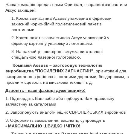
Наша компанія продає тільки Оригінал, і справжні запчастини
Аксус захищені:
Кожна запчастина Acsuss упакована в фірмовий
захисний чорно-білий поліетиленовий пакет з
логотипами.
Кожен пакет з запчастиною Аксус упакований у
фірмову картонну упаковку з логотипами.
На наклейці - шестірня і смужка виготовлені
спеціальною лазерної голограмою.
Компанія Acsuss – застосовує технологію
виробництва "ПОСИЛЕНИХ ЗАПЧАСТИН"
, орієнтовані для
використання в регіонах з поганими дорогами, бездоріжжям, в
гірській місцевості, на військовій техніці і т. д.
Дзвоніть і наші фахівці дуже швидко:
1. Підтвердять Ваш вибір або підберуть Вам правильну
запчастину за каталогами
2. Запропонують аналоги інших ЄВРОПЕЙСЬКИХ виробників
3. Оформлять замовлення, вишлють, супроводять
-
МАКСИМАЛЬНО ШВИДКО І ЧІТКО!
Також є в наявності до Вашого авто інші запчастини