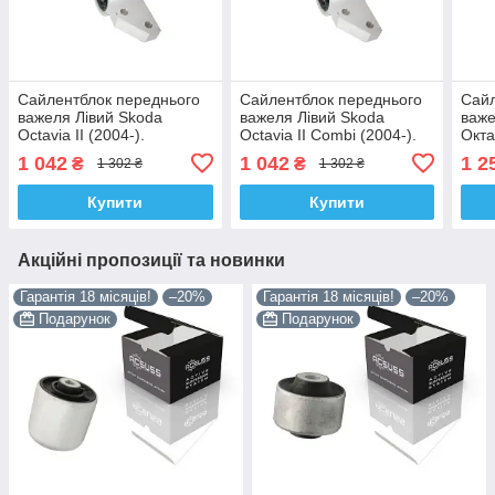
Сайлентблок переднього
Сайлентблок переднього
Сайл
важеля Лівий Skoda
важеля Лівий Skoda
важе
Octavia II (2004-).
Octavia II Combi (2004-).
Окта
LEMFORDER. 34762 ,
LEMFORDER. 34762 ,
Німе
1 042
1 042
1 2
₴
₴
1 302 ₴
1 302 ₴
JBU691 , VKDS331004
JBU691 , VKDS331004
JBU
Купити
Купити
Акційні пропозиції та новинки
Гарантія 18 місяців!
–20%
Гарантія 18 місяців!
–20%
Подарунок
Подарунок