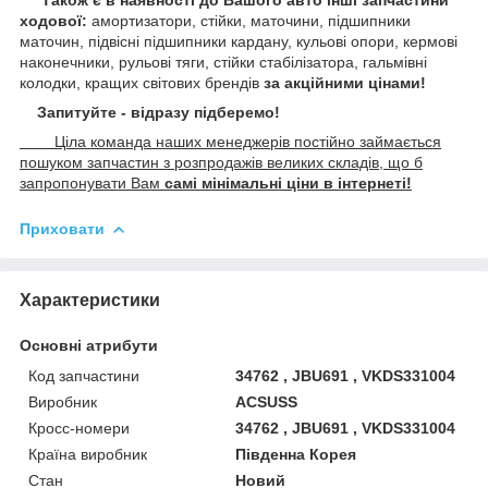
ходової:
амортизатори, стійки, маточини,
підшипники
маточин, підвісні підшипники кардану,
кульові опори, кермові
наконечники, рульові тяги, стійки стабілізатора, гальмівні
колодки, кращих світових брендів
за акційними цінами!
Запитуйте - відразу підберемо!
Ціла команда наших менеджерів постійно займається
пошуком запчастин з розпродажів великих складів, що б
запропонувати Вам
самі мінімальні ціни в інтернеті!
Приховати
Характеристики
Основні атрибути
Код запчастини
34762 , JBU691 , VKDS331004
Виробник
ACSUSS
Кросс-номери
34762 , JBU691 , VKDS331004
Країна виробник
Південна Корея
Стан
Новий