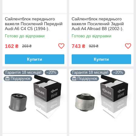
Сайлентблок переднього
Сайлентблок переднього
важеля Посилений Передній
важеля Посилений Задній
Audi A6 C4 C5 (1994-).
Audi A4 Allroad B8 (2002-).
Верхній. Корея ACSUSS!
Нижній. Корея ACSUSS!
Готово до відправки
Готово до відправки
35379 , JBU138 , TD1062W
4H0407183 , TD1247W ,
VKDS331074
162
743
₴
₴
203 ₴
929 ₴
Купити
Купити
Гарантія 18 місяців!
–20%
Гарантія 18 місяців!
–20%
Подарунок
Подарунок