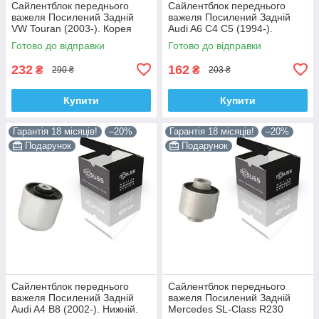
Сайлентблок переднього
Сайлентблок переднього
важеля Посилений Задній
важеля Посилений Задній
VW Touran (2003-). Корея
Audi A6 C4 C5 (1994-).
ACSUSS! 34559 , JBU602 ,
Верхній. Корея ACSUSS!
Готово до відправки
Готово до відправки
VKDS331037
35379 , JBU138 , TD1062W
232
162
₴
₴
290 ₴
203 ₴
Купити
Купити
Гарантія 18 місяців!
–20%
Гарантія 18 місяців!
–20%
Подарунок
Подарунок
Сайлентблок переднього
Сайлентблок переднього
важеля Посилений Задній
важеля Посилений Задній
Audi A4 B8 (2002-). Нижній.
Mercedes SL-Class R230