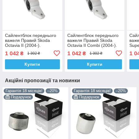
Сайлентблок переднього
Сайлентблок переднього
Сайл
важеля Правий Skoda
важеля Правий Skoda
важе
Octavia II (2004-).
Octavia II Combi (2004-).
Supe
LEMFORDER. 34763 ,
LEMFORDER. 34763 ,
LEM
1 042
1 042
1 0
₴
₴
1 302 ₴
1 302 ₴
JBU690 , VKDS331005
JBU690 , VKDS331005
JBU
Купити
Купити
Акційні пропозиції та новинки
Гарантія 18 місяців!
–20%
Гарантія 18 місяців!
–20%
Подарунок
Подарунок