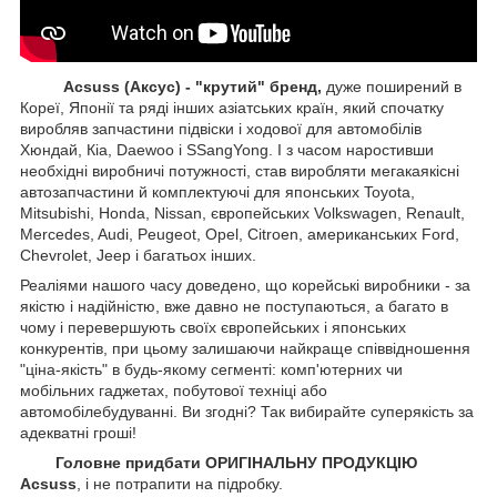
Acsuss (Аксус) - "крутий" бренд,
дуже поширений в
Кореї, Японії та ряді інших азіатських країн, який спочатку
виробляв запчастини підвіски і ходової для автомобілів
Хюндай, Кіа, Daewoo і SSangYong. І з часом наростивши
необхідні виробничі потужності, став виробляти мегакаякісні
автозапчастини й комплектуючі для японських Toyota,
Mitsubishi, Honda, Nissan, європейських
Volkswagen, Renault,
Mercedes, Audi, Peugeot, Opel, Citroen, американських
Ford,
Chevrolet, Jeep
і багатьох інших.
Реаліями нашого часу доведено, що корейські виробники - за
якістю і надійністю, вже давно не поступаються, а багато в
чому і перевершують своїх європейських і японських
конкурентів, при цьому залишаючи найкраще співвідношення
"ціна-якість" в будь-якому сегменті: комп'ютерних чи
мобільних гаджетах, побутової техніці або
автомобілебудуванні. Ви згодні? Так вибирайте суперякість за
адекватні гроші!
Головне придбати ОРИГІНАЛЬНУ ПРОДУКЦІЮ
Acsuss
, і не потрапити на підробку.