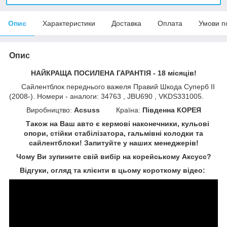
Опис
Характеристики
Доставка
Оплата
Умови п
Опис
НАЙКРАЩА ПОСИЛЕНА ГАРАНТІЯ - 18 місяців!
Сайлентблок переднього важеля Правий Шкода Суперб II
(2008-). Номери - аналоги: 34763 , JBU690 , VKDS331005.
Виробництво:
Acsuss
Країна:
Південна КОРЕЯ
Також на Ваш авто є кермові наконечники, кульові
опори, стійки стабілізатора, гальмівні колодки та
сайлентблоки!
Запитуйте у наших менеджерів!
Чому Ви зупините свій вибір на корейському Аксусс?
Відгуки, огляд та клієнти в цьому короткому відео: