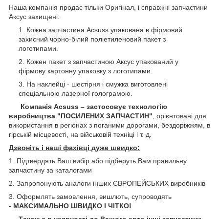
Наша компанія продає тільки Оригінал, і справжні запчастини
Аксус захищені:
Кожна запчастина Acsuss упакована в фірмовий
захисний чорно-білий поліетиленовий пакет з
логотипами.
Кожен пакет з запчастиною Аксус упакований у
фірмову картонну упаковку з логотипами.
На наклейці - шестірня і смужка виготовлені
спеціальною лазерної голограмою.
Компанія Acsuss – застосовує технологію
виробництва "ПОСИЛЕНИХ ЗАПЧАСТИН"
, орієнтовані для
використання в регіонах з поганими дорогами, бездоріжжям, в
гірській місцевості, на військовій техніці і т. д.
Дзвоніть і наші фахівці дуже швидко:
1. Підтвердять Ваш вибір або підберуть Вам правильну
запчастину за каталогами
2. Запропонують аналоги інших ЄВРОПЕЙСЬКИХ виробників
3. Оформлять замовлення, вишлють, супроводять
-
МАКСИМАЛЬНО ШВИДКО І ЧІТКО!
Також є в наявності до Вашого авто інші запчастини