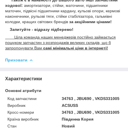
ходової:
амортизатори, стійки, маточини,
підшипники
маточин, підвісні підшипники кардану,
кульові опори, кермові
наконечники, рульові тяги, стійки стабілізатора, гальмівні
колодки, кращих світових брендів
за акційними цінами!
Запитуйте - відразу підберемо!
Ціла команда наших менеджерів постійно займається
пошуком запчастин з розпродажів великих складів, що б
запропонувати Вам
самі мінімальні ціни в інтернеті!
Приховати
Характеристики
Основні атрибути
Код запчастини
34763 , JBU690 , VKDS331005
Виробник
ACSUSS
Кросс-номери
34763 , JBU690 , VKDS331005
Країна виробник
Південна Корея
Стан
Новий