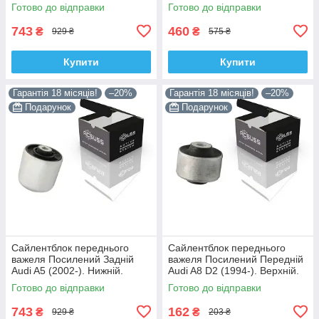
Корея ACSUSS! 4H0407183 ,
(2006-). Корея ACSUSS!
Готово до відправки
Готово до відправки
TD1247W , VKDS331074
28744 , TD4208W ,
VKDS338081
743
460
₴
₴
929 ₴
575 ₴
Купити
Купити
Гарантія 18 місяців!
–20%
Гарантія 18 місяців!
–20%
Подарунок
Подарунок
Сайлентблок переднього
Сайлентблок переднього
важеля Посилений Задній
важеля Посилений Передній
Audi A5 (2002-). Нижній.
Audi A8 D2 (1994-). Верхній.
Корея ACSUSS! 4H0407183 ,
Корея ACSUSS! 35379 ,
Готово до відправки
Готово до відправки
TD1247W , VKDS331074
JBU138 , TD1062W
743
162
₴
₴
929 ₴
203 ₴