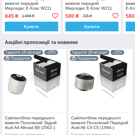
важеля передній
важеля передній
важе
Мерседес Е-Клас W211
Мерседес Е-Клас W211
Е-Кл
S211 (2002-). Нижній. SKF
S211 (2001-). Верхній.
Верх
845
580
580
₴
₴
1 056 ₴
725 ₴
Німеччина! 30836 ,
SKF Німеччина! 43495 ,
4349
JBU631 , VKDS338013
JBU790 , VKDS338057
VKD
Купити
Купити
Акційні пропозиції та новинки
Гарантія 18 місяців!
–20%
Гарантія 18 місяців!
–20%
Подарунок
Подарунок
Сайлентблок переднього
Сайлентблок переднього
важеля Посилений Задній
важеля Посилений Передній
Audi A4 Allroad B8 (2002-).
Audi A6 C4 C5 (1994-).
Нижній. Корея ACSUSS!
Верхній. Корея ACSUSS!
Готово до відправки
Готово до відправки