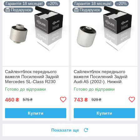
Гарантія 18 місяців!
–20%
Гарантія 18 місяців!
–20%
Подарунок
Подарунок
Сайлентблок переднього
Сайлентблок переднього
важеля Посилений Задній
важеля Посилений Задній
Mercedes SL-Class R230
Audi A5 (2002-). Нижній.
(2006-). Корея ACSUSS!
Корея ACSUSS! 4H0407183 ,
Готово до відправки
Готово до відправки
28744 , TD4208W ,
TD1247W , VKDS331074
VKDS338081
460
743
₴
₴
575 ₴
929 ₴
Купити
Купити
Показати ще