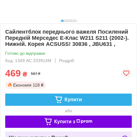
Сайлентблок переднього важеля Посилений
Передній Мерседес Е-Клас W211 S211 (2002-).
Нижній. Корея ACSUSS! 30836 , JBU631 ,
Готово до відправки
Код: 1349.AC.333914M
Роздріб
469
₴
587 ₴
Економія
118 ₴
Купити
або
Купити з