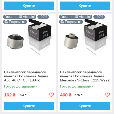
Купити
Купити
Гарантія 18 місяців!
–20%
Гарантія 18 місяців!
–20%
Подарунок
Подарунок
Сайлентблок переднього
Сайлентблок переднього
важеля Посилений Задній
важеля Посилений Задній
Audi A6 C4 C5 (1994-).
Mercedes S-Class C215 W222
Верхній. Корея ACSUSS!
W220 V220 (1998-). Корея
Готово до відправки
Готово до відправки
35379 , JBU138 , TD1062W
ACSUSS! 28744 , TD4208W ,
162
460
₴
₴
203 ₴
575 ₴
Купити
Купити