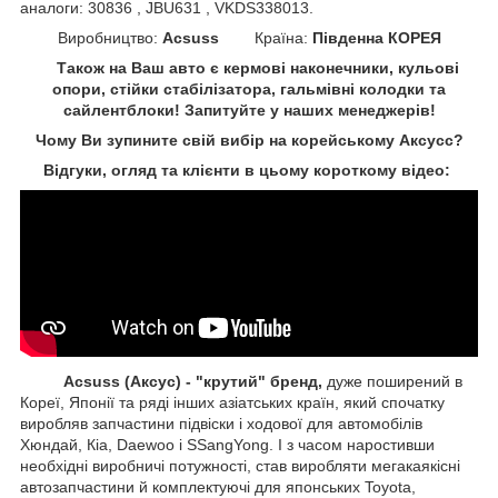
аналоги: 30836 , JBU631 , VKDS338013.
Виробництво:
Acsuss
Країна:
Південна КОРЕЯ
Також на Ваш авто є кермові наконечники, кульові
опори, стійки стабілізатора, гальмівні колодки та
сайлентблоки!
Запитуйте у наших менеджерів!
Чому Ви зупините свій вибір на корейському Аксусс?
Відгуки, огляд та клієнти в цьому короткому відео:
Acsuss (Аксус) - "крутий" бренд,
дуже поширений в
Кореї, Японії та ряді інших азіатських країн, який спочатку
виробляв запчастини підвіски і ходової для автомобілів
Хюндай, Кіа, Daewoo і SSangYong. І з часом наростивши
необхідні виробничі потужності, став виробляти мегакаякісні
автозапчастини й комплектуючі для японських Toyota,