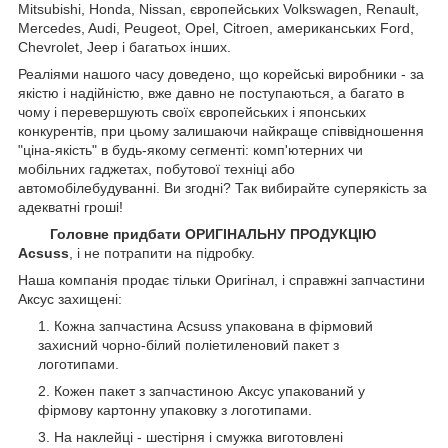
Mitsubishi, Honda, Nissan, європейських
Volkswagen, Renault,
Mercedes, Audi, Peugeot, Opel, Citroen, американських
Ford,
Chevrolet, Jeep
і багатьох інших.
Реаліями нашого часу доведено, що корейські виробники - за
якістю і надійністю, вже давно не поступаються, а багато в
чому і перевершують своїх європейських і японських
конкурентів, при цьому залишаючи найкраще співвідношення
"ціна-якість" в будь-якому сегменті: комп'ютерних чи
мобільних гаджетах, побутової техніці або
автомобілебудуванні. Ви згодні? Так вибирайте суперякість за
адекватні гроші!
Головне придбати ОРИГІНАЛЬНУ ПРОДУКЦІЮ
Acsuss
, і не потрапити на підробку.
Наша компанія продає тільки Оригінал, і справжні запчастини
Аксус захищені:
Кожна запчастина Acsuss упакована в фірмовий
захисний чорно-білий поліетиленовий пакет з
логотипами.
Кожен пакет з запчастиною Аксус упакований у
фірмову картонну упаковку з логотипами.
На наклейці - шестірня і смужка виготовлені