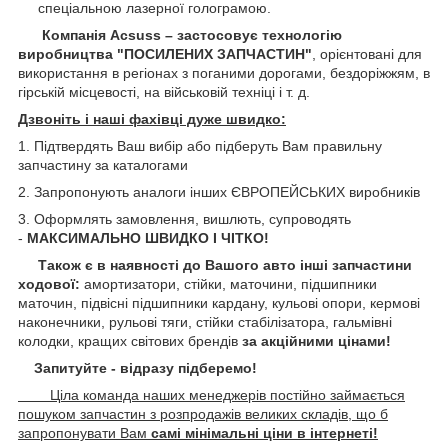
спеціальною лазерної голограмою.
Компанія Acsuss – застосовує технологію
виробництва "ПОСИЛЕНИХ ЗАПЧАСТИН"
, орієнтовані для
використання в регіонах з поганими дорогами, бездоріжжям, в
гірській місцевості, на військовій техніці і т. д.
Дзвоніть і наші фахівці дуже швидко:
1. Підтвердять Ваш вибір або підберуть Вам правильну
запчастину за каталогами
2. Запропонують аналоги інших ЄВРОПЕЙСЬКИХ виробників
3. Оформлять замовлення, вишлють, супроводять
-
МАКСИМАЛЬНО ШВИДКО І ЧІТКО!
Також є в наявності до Вашого авто інші запчастини
ходової:
амортизатори, стійки, маточини,
підшипники
маточин, підвісні підшипники кардану,
кульові опори, кермові
наконечники, рульові тяги, стійки стабілізатора, гальмівні
колодки, кращих світових брендів
за акційними цінами!
Запитуйте - відразу підберемо!
Ціла команда наших менеджерів постійно займається
пошуком запчастин з розпродажів великих складів, що б
запропонувати Вам
самі мінімальні ціни в інтернеті!