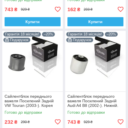
4H0407183 , TD1247W ,
35379 , JBU138 , TD1062W
VKDS331074
743
162
₴
₴
929 ₴
203 ₴
Купити
Купити
Гарантія 18 місяців!
–20%
Гарантія 18 місяців!
–20%
Подарунок
Подарунок
Сайлентблок переднього
Сайлентблок переднього
важеля Посилений Задній
важеля Посилений Задній
VW Touran (2003-). Корея
Audi A4 B8 (2002-). Нижній.
ACSUSS! 34559 , JBU602 ,
Корея ACSUSS! 4H0407183 ,
Готово до відправки
Готово до відправки
VKDS331037
TD1247W , VKDS331074
232
743
₴
₴
290 ₴
929 ₴