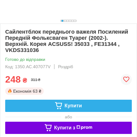
Сайлентблок переднього важеля Посилений
Передній Фольксваген Туарег (2002-).
Верхній. Корея ACSUSS! 35033 , FE31344 ,
VKDS331036
Готово до відправки
Код: 1350.AC.407077V
Роздріб
248
₴
311 ₴
Економія
63 ₴
Купити
або
Купити з