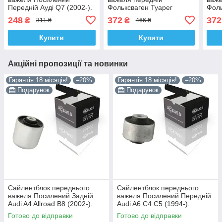
Передній Ауді Q7 (2002-).
Фольксваген Туарег
Фоль
Верхній. Корея ACSUSS!
(2002-). Верхній.
(200
248
372
372
₴
₴
311 ₴
466 ₴
35033 , FE31344 ,
LEMFORDER. 35033 ,
LEM
VKDS331036
FE31344 , VKDS331036
FE3
Купити
Купити
Акційні пропозиції та новинки
Гарантія 18 місяців!
–20%
Гарантія 18 місяців!
–20%
Подарунок
Подарунок
Сайлентблок переднього
Сайлентблок переднього
важеля Посилений Задній
важеля Посилений Передній
Audi A4 Allroad B8 (2002-).
Audi A6 C4 C5 (1994-).
Нижній. Корея ACSUSS!
Верхній. Корея ACSUSS!
Готово до відправки
Готово до відправки
4H0407183 , TD1247W ,
35379 , JBU138 , TD1062W