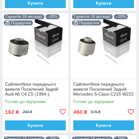
Купити
Купити
Гарантія 18 місяців!
–20%
Гарантія 18 місяців!
–20%
Подарунок
Подарунок
Сайлентблок переднього
Сайлентблок переднього
важеля Посилений Задній
важеля Посилений Задній
Audi A6 C4 C5 (1994-).
Mercedes S-Class C215 W222
Верхній. Корея ACSUSS!
W220 V220 (1998-). Корея
Готово до відправки
Готово до відправки
35379 , JBU138 , TD1062W
ACSUSS! 28744 , TD4208W ,
162
460
₴
₴
203 ₴
575 ₴
Купити
Купити
Гарантія 18 місяців!
–20%
Гарантія 18 місяців!
–20%