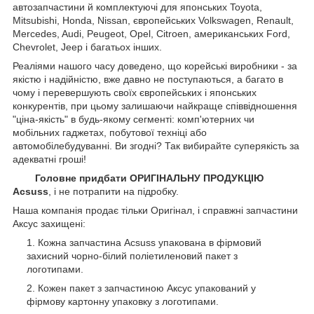
автозапчастини й комплектуючі для японських Toyota,
Mitsubishi, Honda, Nissan, європейських
Volkswagen, Renault,
Mercedes, Audi, Peugeot, Opel, Citroen, американських
Ford,
Chevrolet, Jeep
і багатьох інших.
Реаліями нашого часу доведено, що корейські виробники - за
якістю і надійністю, вже давно не поступаються, а багато в
чому і перевершують своїх європейських і японських
конкурентів, при цьому залишаючи найкраще співвідношення
"ціна-якість" в будь-якому сегменті: комп'ютерних чи
мобільних гаджетах, побутової техніці або
автомобілебудуванні. Ви згодні? Так вибирайте суперякість за
адекватні гроші!
Головне придбати ОРИГІНАЛЬНУ ПРОДУКЦІЮ
Acsuss
, і не потрапити на підробку.
Наша компанія продає тільки Оригінал, і справжні запчастини
Аксус захищені:
Кожна запчастина Acsuss упакована в фірмовий
захисний чорно-білий поліетиленовий пакет з
логотипами.
Кожен пакет з запчастиною Аксус упакований у
фірмову картонну упаковку з логотипами.