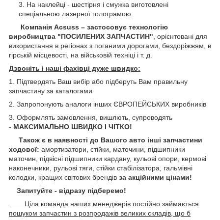
На наклейці - шестірня і смужка виготовлені
спеціальною лазерної голограмою.
Компанія Acsuss – застосовує технологію
виробництва "ПОСИЛЕНИХ ЗАПЧАСТИН"
, орієнтовані для
використання в регіонах з поганими дорогами, бездоріжжям, в
гірській місцевості, на військовій техніці і т. д.
Дзвоніть і наші фахівці дуже швидко:
1. Підтвердять Ваш вибір або підберуть Вам правильну
запчастину за каталогами
2. Запропонують аналоги інших ЄВРОПЕЙСЬКИХ виробників
3. Оформлять замовлення, вишлють, супроводять
-
МАКСИМАЛЬНО ШВИДКО І ЧІТКО!
Також є в наявності до Вашого авто інші запчастини
ходової:
амортизатори, стійки, маточини,
підшипники
маточин, підвісні підшипники кардану,
кульові опори, кермові
наконечники, рульові тяги, стійки стабілізатора, гальмівні
колодки, кращих світових брендів
за акційними цінами!
Запитуйте - відразу підберемо!
Ціла команда наших менеджерів постійно займається
пошуком запчастин з розпродажів великих складів, що б