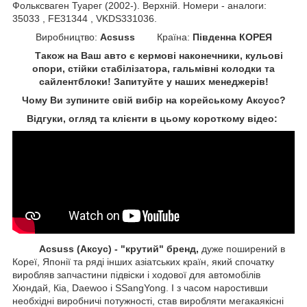
Фольксваген Туарег (2002-). Верхній. Номери - аналоги:
35033 , FE31344 , VKDS331036.
Виробництво:
Acsuss
Країна:
Південна КОРЕЯ
Також на Ваш авто є кермові наконечники, кульові
опори, стійки стабілізатора, гальмівні колодки та
сайлентблоки!
Запитуйте у наших менеджерів!
Чому Ви зупините свій вибір на корейському Аксусс?
Відгуки, огляд та клієнти в цьому короткому відео:
Acsuss (Аксус) - "крутий" бренд,
дуже поширений в
Кореї, Японії та ряді інших азіатських країн, який спочатку
виробляв запчастини підвіски і ходової для автомобілів
Хюндай, Кіа, Daewoo і SSangYong. І з часом наростивши
необхідні виробничі потужності, став виробляти мегакаякісні