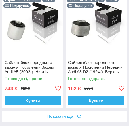
Подарунок
Подарунок
Сайлентблок переднього
Сайлентблок переднього
важеля Посилений Задній
важеля Посилений Передній
Audi A5 (2002-). Нижній.
Audi A8 D2 (1994-). Верхній.
Корея ACSUSS! 4H0407183 ,
Корея ACSUSS! 35379 ,
Готово до відправки
Готово до відправки
TD1247W , VKDS331074
JBU138 , TD1062W
743
162
₴
₴
929 ₴
203 ₴
Купити
Купити
Показати ще