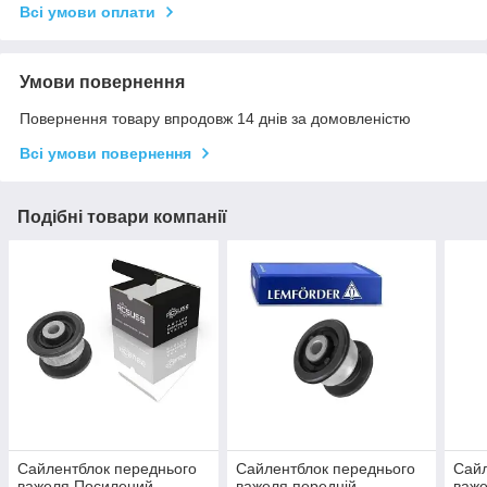
Всі умови оплати
Умови повернення
Повернення товару впродовж 14 днів за домовленістю
Всі умови повернення
Подібні товари компанії
Сайлентблок переднього
Сайлентблок переднього
Сайл
важеля Посилений
важеля передній
важе