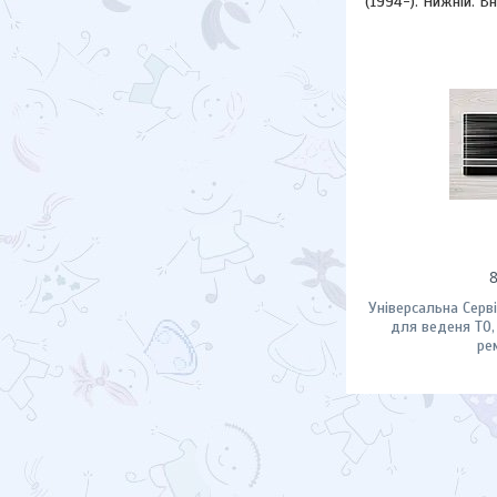
(1994-). Нижній. В
Універсальна Серв
для веденя ТО,
ре