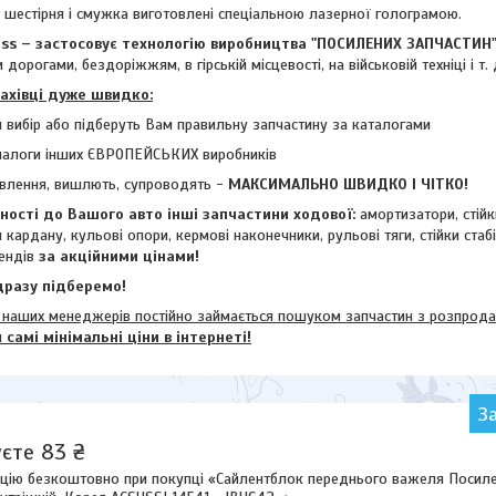
- шестірня і смужка виготовлені спеціальною лазерної голограмою.
 – застосовує технологію виробництва "ПОСИЛЕНИХ ЗАПЧАСТИН
 дорогами, бездоріжжям, в гірській місцевості, на військовій техніці і т. 
фахівці дуже швидко:
 вибір або підберуть Вам правильну запчастину за каталогами
налоги інших ЄВРОПЕЙСЬКИХ виробників
влення, вишлють, супроводять -
МАКСИМАЛЬНО ШВИДКО І ЧІТКО!
ості до Вашого авто інші запчастини ходової:
амортизатори, стій
и кардану,
кульові опори, кермові наконечники, рульові тяги, стійки стаб
ендів
за акційними цінами!
разу підберемо!
их менеджерів постійно займається пошуком запчастин з розпродажі
м
самі мінімальні ціни в інтернеті!
З
єте 83 ₴
цію безкоштовно при покупці «Сайлентблок переднього важеля Посиле