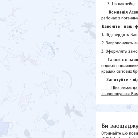
На наклейці 
Компанія Acsuss
регіонах з поганими
Дзвоніть і наші 
1. Підтвердять Ваш
2. Запропонують а
3. Оформлять замо
Також є в наявн
підвісні підшипник
кращих світових бр
Запитуйте - від
Ціла команда наш
запропонувати Ва
Ви заощаджу
Отримайте цю пози