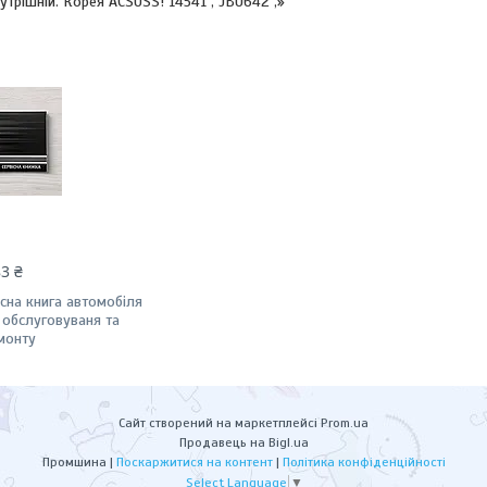
нутрішній. Корея ACSUSS! 14541 , JBU642 ,»
83 ₴
існа книга автомобіля
 обслуговуваня та
монту
Сайт створений на маркетплейсі
Prom.ua
Продавець на Bigl.ua
Промшина |
Поскаржитися на контент
|
Політика конфіденційності
Select Language
▼