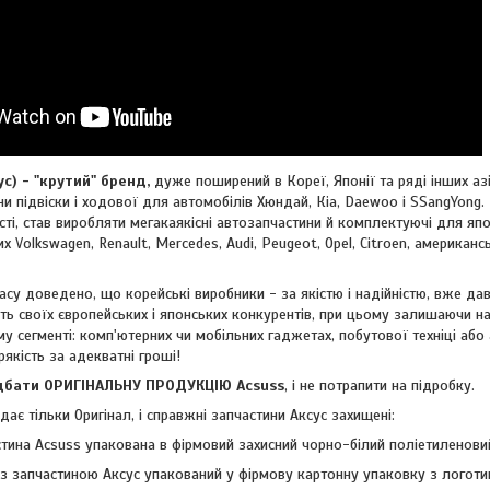
 - "крутий" бренд,
дуже поширений в Кореї, Японії та ряді інших азі
и підвіски і ходової для автомобілів Хюндай, Кіа, Daewoo і SSangYong. 
ті, став виробляти мегакаякісні автозапчастини й комплектуючі для япон
ких
Volkswagen, Renault, Mercedes, Audi, Peugeot, Opel, Citroen, американ
су доведено, що корейські виробники - за якістю і надійністю, вже дав
ть своїх європейських і японських конкурентів, при цьому залишаючи н
му сегменті: комп'ютерних чи мобільних гаджетах, побутової техніці або
рякість за адекватні гроші!
ти ОРИГІНАЛЬНУ ПРОДУКЦІЮ Acsuss
, і не потрапити на підробку.
ає тільки Оригінал, і справжні запчастини Аксус захищені:
тина Acsuss упакована в фірмовий захисний чорно-білий поліетиленовий
з запчастиною Аксус упакований у фірмову картонну упаковку з логоти