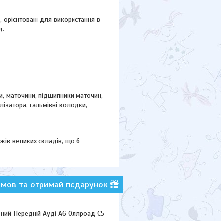
"
, орієнтовані для використання в
д.
ки, маточини,
підшипники маточин,
ілізатора, гальмівні колодки,
в великих складів, що б
амов та отримай подарунок
ний Передній Ауді А6 Оллроад С5