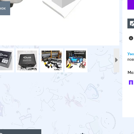
пов
У к
буд