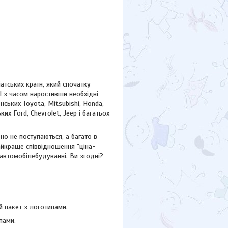
атських країн, який спочатку
І з часом наростивши необхідні
ських Toyota, Mitsubishi, Honda,
ських
Ford,
Chevrolet, Jeep
і багатьох
но не поступаються, а багато в
айкраще співвідношення "ціна-
 автомобілебудуванні. Ви згодні?
 пакет з логотипами.
пами.