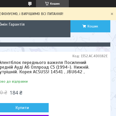
Кошик
ЕЛЕФОНУЄМО, і ВИРІШИМО ВСІ ПИТАННЯ!
мін Гарантія
Кошик
Код:
1352.AC.4D0182E
йлентблок переднього важеля Посилений
редній Ауді А6 Оллроад С5 (1994-). Нижній.
утрішній. Корея ACSUSS! 14541 , JBU642 ,
ово до відправки
184 ₴
0 ₴
Купити