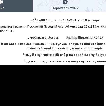
пис
Характеристики
НАЙКРАЩА ПОСИЛЕНА ГАРАНТІЯ - 18 місяців!
нього важеля Посилений Передній Ауді А6 Оллроад С5 (1994-). Нижні
KDS331013.
Виробництво:
Acsuss
Країна:
Південна КОРЕЯ
аш авто є кермові наконечники, кульові опори, стійки стабіліза
сайлентблоки!
Запитуйте у наших менеджерів!
Чому Ви зупините свій вибір на корейському Аксусс
Відгуки, огляд та клієнти в цьому короткому відео