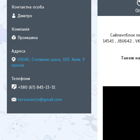
О
Дмитро
Сайлентблок перед
Промшина
14541 , JBU642 , V
Також на В
03045, Столичне шосе, 103, Київ, У
країна
+380 (67) 843-13-31
hersonavto@gmail.com