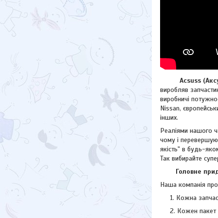
Acsuss (Аксус)
виробляв запчастин
виробничі потужнос
Nissan, європейсь
інших.
Реаліями нашого ча
чому і перевершую
якість" в будь-яко
Так вибирайте супе
Головне придба
Наша компанія прод
Кожна запчас
Кожен пакет 