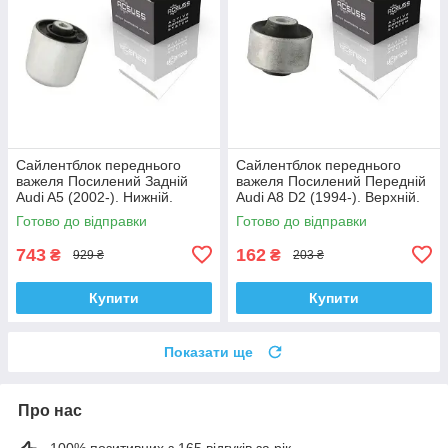
Сайлентблок переднього
Сайлентблок переднього
важеля Посилений Задній
важеля Посилений Передній
Audi A5 (2002-). Нижній.
Audi A8 D2 (1994-). Верхній.
Корея ACSUSS! 4H0407183 ,
Корея ACSUSS! 35379 ,
Готово до відправки
Готово до відправки
TD1247W , VKDS331074
JBU138 , TD1062W
743
162
₴
₴
929 ₴
203 ₴
Купити
Купити
Показати ще
Про нас
100% позитивних з 165 відгуків за рік