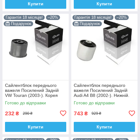
Купити
Купити
Гарантія 18 місяців!
–20%
Гарантія 18 місяців!
–20%
Подарунок
Подарунок
Сайлентблок переднього
Сайлентблок переднього
важеля Посилений Задній
важеля Посилений Задній
VW Touran (2003-). Корея
Audi A4 B8 (2002-). Нижній.
ACSUSS! 34559 , JBU602 ,
Корея ACSUSS! 4H0407183 ,
Готово до відправки
Готово до відправки
VKDS331037
TD1247W , VKDS331074
232
743
₴
₴
290 ₴
929 ₴
Купити
Купити