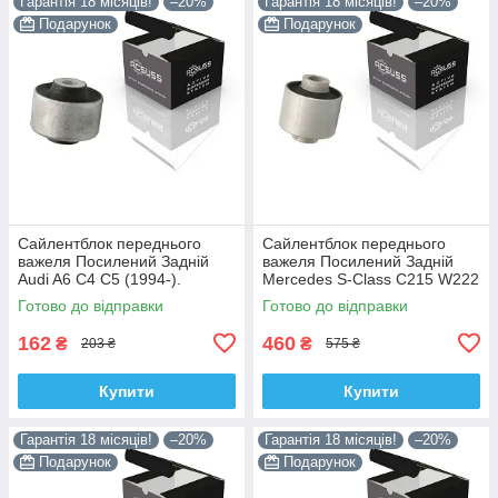
Гарантія 18 місяців!
–20%
Гарантія 18 місяців!
–20%
Подарунок
Подарунок
Сайлентблок переднього
Сайлентблок переднього
важеля Посилений Задній
важеля Посилений Задній
Audi A6 C4 C5 (1994-).
Mercedes S-Class C215 W222
Верхній. Корея ACSUSS!
W220 V220 (1998-). Корея
Готово до відправки
Готово до відправки
35379 , JBU138 , TD1062W
ACSUSS! 28744 , TD4208W ,
162
460
₴
₴
203 ₴
575 ₴
Купити
Купити
Гарантія 18 місяців!
–20%
Гарантія 18 місяців!
–20%
Подарунок
Подарунок