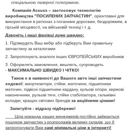
спеціальною лазерної голограмою.
Компанія Acsuss – застосовує технологію
виробництва "ПОСИЛЕНИХ ЗАПЧАСТИН"
, орієнтовані для
використання в регіонах з поганими дорогами, бездоріжжям, в
гірській місцевості, на військовій техніці і т. д.
Дзвоніть і наші фахівці дуже швидко:
1. Підтвердять Ваш вибір або підберуть Вам правильну
запчастину за каталогами
2. Запропонують аналоги інших ЄВРОПЕЙСЬКИХ виробників
3. Оформлять замовлення, вишлють, супроводять
-
МАКСИМАЛЬНО ШВИДКО І ЧІТКО!
Також є в наявності до Вашого авто інші запчастини
ходової:
амортизатори, стійки, маточини,
підшипники
маточин, підвісні підшипники кардану,
кульові опори, кермові
наконечники, рульові тяги, стійки стабілізатора, гальмівні
колодки, кращих світових брендів
за акційними цінами!
Запитуйте - відразу підберемо!
Ціла команда наших менеджерів постійно займається
пошуком запчастин з розпродажів великих складів, що б
запропонувати Вам
самі мінімальні ціни в інтернеті!