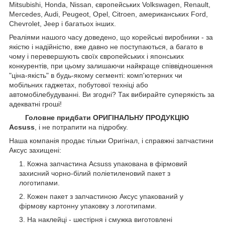
Mitsubishi, Honda, Nissan, європейських
Volkswagen, Renault,
Mercedes, Audi, Peugeot, Opel, Citroen, американських
Ford,
Chevrolet, Jeep
і багатьох інших.
Реаліями нашого часу доведено, що корейські виробники - за
якістю і надійністю, вже давно не поступаються, а багато в
чому і перевершують своїх європейських і японських
конкурентів, при цьому залишаючи найкраще співвідношення
"ціна-якість" в будь-якому сегменті: комп'ютерних чи
мобільних гаджетах, побутової техніці або
автомобілебудуванні. Ви згодні? Так вибирайте суперякість за
адекватні гроші!
Головне придбати ОРИГІНАЛЬНУ ПРОДУКЦІЮ
Acsuss
, і не потрапити на підробку.
Наша компанія продає тільки Оригінал, і справжні запчастини
Аксус захищені:
Кожна запчастина Acsuss упакована в фірмовий
захисний чорно-білий поліетиленовий пакет з
логотипами.
Кожен пакет з запчастиною Аксус упакований у
фірмову картонну упаковку з логотипами.
На наклейці - шестірня і смужка виготовлені