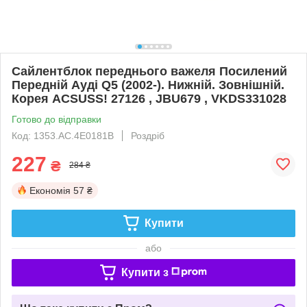
Сайлентблок переднього важеля Посилений
Передній Ауді Q5 (2002-). Нижній. Зовнішній.
Корея ACSUSS! 27126 , JBU679 , VKDS331028
Готово до відправки
Код: 1353.AC.4E0181B
Роздріб
227
₴
284 ₴
Економія
57 ₴
Купити
або
Купити з