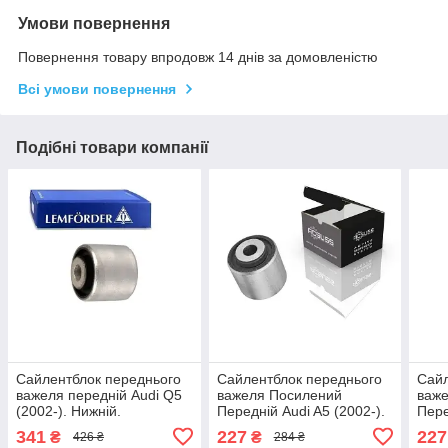
Умови повернення
Повернення товару впродовж 14 днів за домовленістю
Всі умови повернення
Подібні товари компанії
Сайлентблок переднього
Сайлентблок переднього
Сайл
важеля передній Audi Q5
важеля Посилений
важ
(2002-). Нижній.
Передній Audi A5 (2002-).
Пере
Зовнішній. LEMFORDER.
Нижній. Зовнішній. Корея
Нижн
341
227
227
₴
₴
426 ₴
284 ₴
27126 , JBU679 ,
ACSUSS! 27126 , JBU679 ,
ACSU