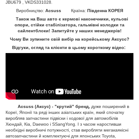
JBU679 , VKDS331028.
Виробництво:
Acsuss
Країна:
Південна КОРЕЯ
Також на Ваш авто є кермові наконечники, кульові
опори, стійки стабілізатора, гальмівні колодки та
сайлентблоки!
Запитуйте у наших менеджерів!
Чому Ви зупините свій вибір на корейському Аксусс?
Відгуки, огляд та клієнти в цьому короткому відео:
Acsuss (Аксус) - "крутий" бренд,
дуже поширений в
Кореї, Японії та ряді інших азіатських країн, який спочатку
виробляв запчастини підвіски і ходової для автомобілів
Хюндай, Кіа, Daewoo і SSangYong. І з часом наростивши
необхідні виробничі потужності, став виробляти мегакаякісні
автозапчастини й комплектуючі для японських Toyota,