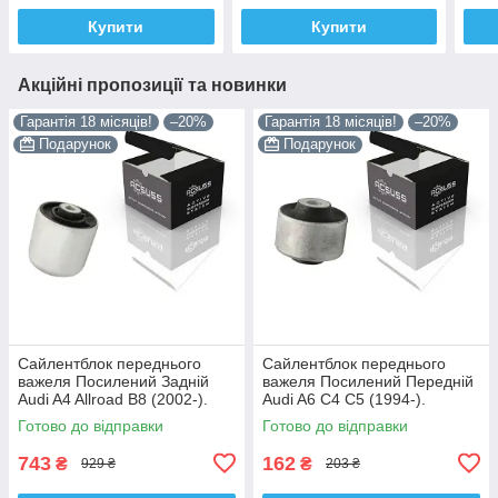
VKDS331028
VKDS331028
VKD
Купити
Купити
Акційні пропозиції та новинки
Гарантія 18 місяців!
–20%
Гарантія 18 місяців!
–20%
Подарунок
Подарунок
Сайлентблок переднього
Сайлентблок переднього
важеля Посилений Задній
важеля Посилений Передній
Audi A4 Allroad B8 (2002-).
Audi A6 C4 C5 (1994-).
Нижній. Корея ACSUSS!
Верхній. Корея ACSUSS!
Готово до відправки
Готово до відправки
4H0407183 , TD1247W ,
35379 , JBU138 , TD1062W
VKDS331074
743
162
₴
₴
929 ₴
203 ₴