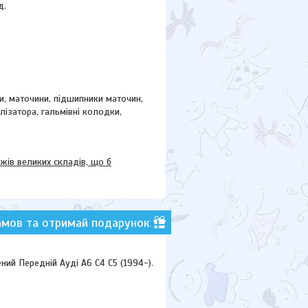
д.
ки, маточини,
підшипники маточин,
ілізатора, гальмівні колодки,
в великих складів, що б
амов та отримай подарунок
ий Передній Ауді А6 C4 С5 (1994-).