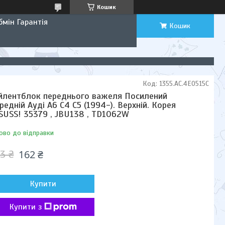
Кошик
мін Гарантія
Кошик
Код:
1355.AC.4E0515C
йлентблок переднього важеля Посилений
редній Ауді А6 C4 С5 (1994-). Верхній. Корея
SUSS! 35379 , JBU138 , TD1062W
ово до відправки
162 ₴
3 ₴
Купити
Купити з