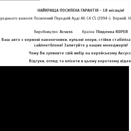
НАЙКРАЩА ПОСИЛЕНА ГАРАНТІЯ - 18 місяців!
нього важеля Посилений Передній Ауді А6 C4 С5 (1994-). Верхній. Ном
Виробництво:
Acsuss
Країна:
Південна КОРЕЯ
аш авто є кермові наконечники, кульові опори, стійки стабіліза
сайлентблоки!
Запитуйте у наших менеджерів!
Чому Ви зупините свій вибір на корейському Аксусс
Відгуки, огляд та клієнти в цьому короткому відео