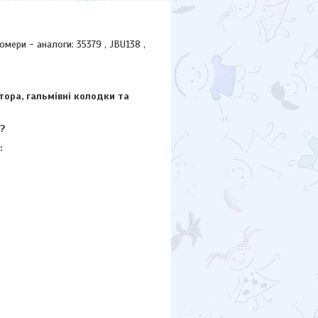
ери - аналоги: 35379 , JBU138 ,
тора, гальмівні колодки та
?
: