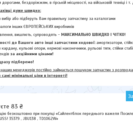
 дорогами, бездоріжжям, в гірській місцевості, на військовій техніці і т. 
фахівці дуже швидко:
 вибір або підберуть Вам правильну запчастину за каталогами
налоги інших ЄВРОПЕЙСЬКИХ виробників
влення, вишлють, супроводять -
МАКСИМАЛЬНО ШВИДКО І ЧІТКО!
ості до Вашого авто інші запчастини ходової:
амортизатори, стій
и кардану,
кульові опори, кермові наконечники, рульові тяги, стійки стаб
ендів
за акційними цінами!
разу підберемо!
их менеджерів постійно займається пошуком запчастин з розпродажі
м
самі мінімальні ціни в інтернеті!
З
єте 83 ₴
цію безкоштовно при покупці «Сайлентблок переднього важеля Посилен
USS! 35379 , JBU138 , TD1062W»