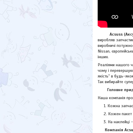
Acsuss (Аксус)
виробляв запчастин
виробничі потужнос
Nissan, європейсь
інших.
Реаліями нашого ча
чому і перевершую
якість" в будь-яко
Так вибирайте супе
Головне придба
Наша компанія прод
Кожна запчас
Кожен пакет 
На наклейці 
Компанія Acsuss