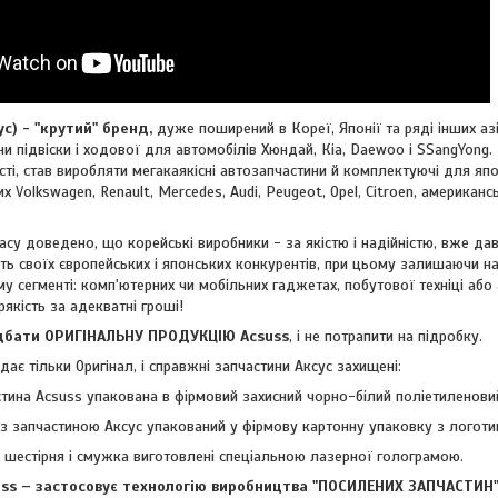
 - "крутий" бренд,
дуже поширений в Кореї, Японії та ряді інших азі
и підвіски і ходової для автомобілів Хюндай, Кіа, Daewoo і SSangYong. 
ті, став виробляти мегакаякісні автозапчастини й комплектуючі для япон
ких
Volkswagen, Renault, Mercedes, Audi, Peugeot, Opel, Citroen, американ
су доведено, що корейські виробники - за якістю і надійністю, вже дав
ть своїх європейських і японських конкурентів, при цьому залишаючи н
му сегменті: комп'ютерних чи мобільних гаджетах, побутової техніці або
рякість за адекватні гроші!
ти ОРИГІНАЛЬНУ ПРОДУКЦІЮ Acsuss
, і не потрапити на підробку.
ає тільки Оригінал, і справжні запчастини Аксус захищені:
тина Acsuss упакована в фірмовий захисний чорно-білий поліетиленовий
з запчастиною Аксус упакований у фірмову картонну упаковку з логоти
- шестірня і смужка виготовлені спеціальною лазерної голограмою.
 – застосовує технологію виробництва "ПОСИЛЕНИХ ЗАПЧАСТИН