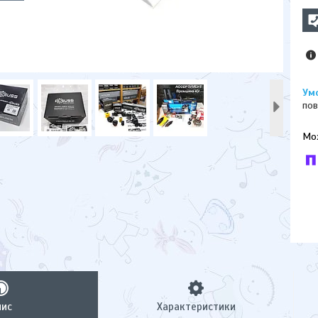
пов
У к
буд
пис
Характеристики