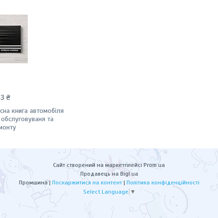
83 ₴
існа книга автомобіля
 обслуговуваня та
монту
Сайт створений на маркетплейсі
Prom.ua
Продавець на Bigl.ua
Промшина |
Поскаржитися на контент
|
Політика конфіденційності
Select Language
▼