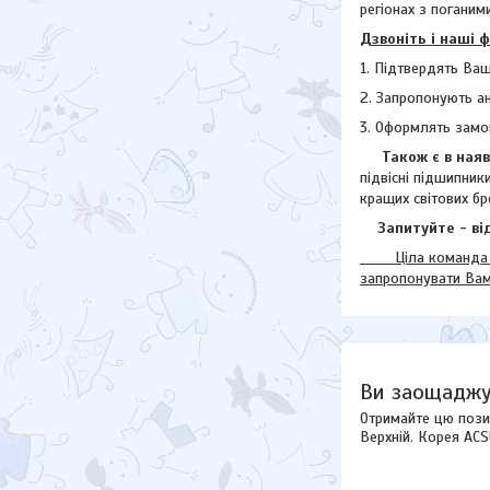
регіонах з поганими
Дзвоніть і наші 
1. Підтвердять Ваш
2. Запропонують а
3. Оформлять замо
Також є в наявн
підвісні підшипник
кращих світових бр
Запитуйте - від
Ціла команда наш
запропонувати Ва
Ви заощаджу
Отримайте цю пози
Верхній. Корея ACS