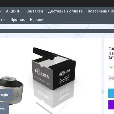
АКЦІЯ!!!
Контакти
Доставка і оплата
Повернення Об
тів
Про нас
Новини
Са
Пе
AC
Гот
20
сяців!