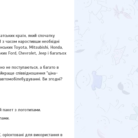
атських країн, який спочатку
І з часом наростивши необхідні
ських Toyota, Mitsubishi, Honda,
ських
Ford,
Chevrolet, Jeep
і багатьох
но не поступаються, а багато в
айкраще співвідношення "ціна-
 автомобілебудуванні. Ви згодні?
 пакет з логотипами.
пами.
"
, орієнтовані для використання в