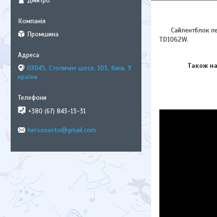
Дмитро
Сайлентблок перед
Промшина
TD1062W.
Також на В
03045, Столичне шосе, 103, Київ, У
країна
+380 (67) 843-13-31
hersonavto@gmail.com