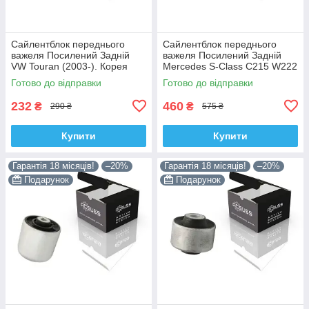
Сайлентблок переднього
Сайлентблок переднього
важеля Посилений Задній
важеля Посилений Задній
VW Touran (2003-). Корея
Mercedes S-Class C215 W222
ACSUSS! 34559 , JBU602 ,
W220 V220 (1998-). Корея
Готово до відправки
Готово до відправки
VKDS331037
ACSUSS! 28744 , TD4208W ,
232
460
₴
₴
290 ₴
575 ₴
Купити
Купити
Гарантія 18 місяців!
–20%
Гарантія 18 місяців!
–20%
Подарунок
Подарунок