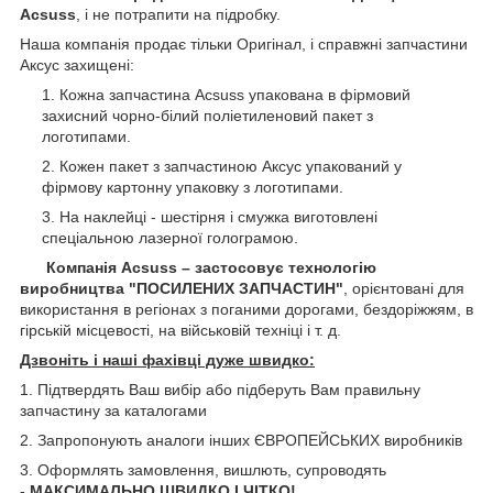
Acsuss
, і не потрапити на підробку.
Наша компанія продає тільки Оригінал, і справжні запчастини
Аксус захищені:
Кожна запчастина Acsuss упакована в фірмовий
захисний чорно-білий поліетиленовий пакет з
логотипами.
Кожен пакет з запчастиною Аксус упакований у
фірмову картонну упаковку з логотипами.
На наклейці - шестірня і смужка виготовлені
спеціальною лазерної голограмою.
Компанія Acsuss – застосовує технологію
виробництва "ПОСИЛЕНИХ ЗАПЧАСТИН"
, орієнтовані для
використання в регіонах з поганими дорогами, бездоріжжям, в
гірській місцевості, на військовій техніці і т. д.
Дзвоніть і наші фахівці дуже швидко:
1. Підтвердять Ваш вибір або підберуть Вам правильну
запчастину за каталогами
2. Запропонують аналоги інших ЄВРОПЕЙСЬКИХ виробників
3. Оформлять замовлення, вишлють, супроводять
-
МАКСИМАЛЬНО ШВИДКО І ЧІТКО!