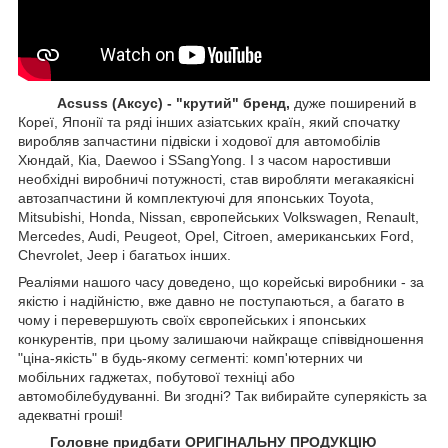
Acsuss (Аксус) - "крутий" бренд,
дуже поширений в
Кореї, Японії та ряді інших азіатських країн, який спочатку
виробляв запчастини підвіски і ходової для автомобілів
Хюндай, Кіа, Daewoo і SSangYong. І з часом наростивши
необхідні виробничі потужності, став виробляти мегакаякісні
автозапчастини й комплектуючі для японських Toyota,
Mitsubishi, Honda, Nissan, європейських
Volkswagen, Renault,
Mercedes, Audi, Peugeot, Opel, Citroen, американських
Ford,
Chevrolet, Jeep
і багатьох інших.
Реаліями нашого часу доведено, що корейські виробники - за
якістю і надійністю, вже давно не поступаються, а багато в
чому і перевершують своїх європейських і японських
конкурентів, при цьому залишаючи найкраще співвідношення
"ціна-якість" в будь-якому сегменті: комп'ютерних чи
мобільних гаджетах, побутової техніці або
автомобілебудуванні. Ви згодні? Так вибирайте суперякість за
адекватні гроші!
Головне придбати ОРИГІНАЛЬНУ ПРОДУКЦІЮ