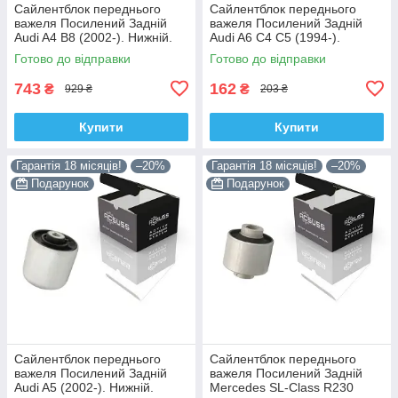
Сайлентблок переднього
Сайлентблок переднього
важеля Посилений Задній
важеля Посилений Задній
Audi A4 B8 (2002-). Нижній.
Audi A6 C4 C5 (1994-).
Корея ACSUSS! 4H0407183 ,
Верхній. Корея ACSUSS!
Готово до відправки
Готово до відправки
TD1247W , VKDS331074
35379 , JBU138 , TD1062W
743
162
₴
₴
929 ₴
203 ₴
Купити
Купити
Гарантія 18 місяців!
–20%
Гарантія 18 місяців!
–20%
Подарунок
Подарунок
Сайлентблок переднього
Сайлентблок переднього
важеля Посилений Задній
важеля Посилений Задній
Audi A5 (2002-). Нижній.
Mercedes SL-Class R230