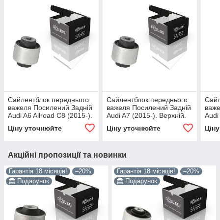
Сайлентблок переднього
Сайлентблок переднього
Сайл
важеля Посилений Задній
важеля Посилений Задній
важе
Audi A6 Allroad C8 (2015-).
Audi A7 (2015-). Верхній.
Audi
Верхній. Корея ACSUSS!
Корея ACSUSS! 42214 ,
Верх
Ціну уточнюйте
Ціну уточнюйте
Цін
42214 , FE108113 ,
FE108113 , VKDS331082
4221
VKDS331082
VKD
Акційні пропозиції та новинки
Гарантія 18 місяців!
–20%
Гарантія 18 місяців!
–20%
Подарунок
Подарунок