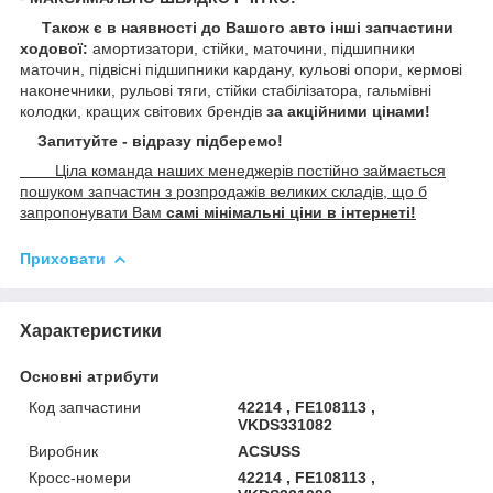
Також є в наявності до Вашого авто інші запчастини
ходової:
амортизатори, стійки, маточини,
підшипники
маточин, підвісні підшипники кардану,
кульові опори, кермові
наконечники, рульові тяги, стійки стабілізатора, гальмівні
колодки, кращих світових брендів
за акційними цінами!
Запитуйте - відразу підберемо!
Ціла команда наших менеджерів постійно займається
пошуком запчастин з розпродажів великих складів, що б
запропонувати Вам
самі мінімальні ціни в інтернеті!
Приховати
Характеристики
Основні атрибути
Код запчастини
42214 , FE108113 ,
VKDS331082
Виробник
ACSUSS
Кросс-номери
42214 , FE108113 ,