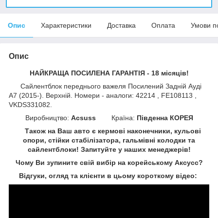
Опис
Характеристики
Доставка
Оплата
Умови п
Опис
НАЙКРАЩА ПОСИЛЕНА ГАРАНТІЯ - 18 місяців!
Сайлентблок переднього важеля Посилений Задній Ауді
А7 (2015-). Верхній. Номери - аналоги: 42214 , FE108113 ,
VKDS331082.
Виробництво:
Acsuss
Країна:
Південна КОРЕЯ
Також на Ваш авто є кермові наконечники, кульові
опори, стійки стабілізатора, гальмівні колодки та
сайлентблоки!
Запитуйте у наших менеджерів!
Чому Ви зупините свій вибір на корейському Аксусс?
Відгуки, огляд та клієнти в цьому короткому відео: