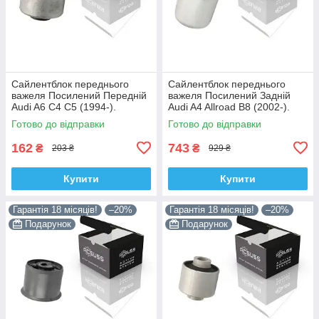
Сайлентблок переднього
Сайлентблок переднього
важеля Посилений Передній
важеля Посилений Задній
Audi A6 C4 C5 (1994-).
Audi A4 Allroad B8 (2002-).
Верхній. Корея ACSUSS!
Нижній. Корея ACSUSS!
Готово до відправки
Готово до відправки
35379 , JBU138 , TD1062W
4H0407183 , TD1247W ,
VKDS331074
162
743
₴
₴
203 ₴
929 ₴
Купити
Купити
Гарантія 18 місяців!
–20%
Гарантія 18 місяців!
–20%
Подарунок
Подарунок