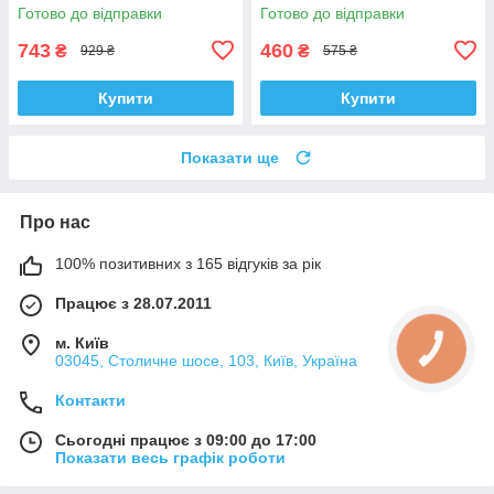
Корея ACSUSS! 4H0407183 ,
(2006-). Корея ACSUSS!
Готово до відправки
Готово до відправки
TD1247W , VKDS331074
28744 , TD4208W ,
VKDS338081
743
460
₴
₴
929 ₴
575 ₴
Купити
Купити
Показати ще
Про нас
100% позитивних з 165 відгуків за рік
Працює з 28.07.2011
м. Київ
КНОПКА
ЗВ'ЯЗКУ
03045, Столичне шосе, 103, Київ, Україна
Контакти
Сьогодні працює з 09:00 до 17:00
Показати весь графік роботи