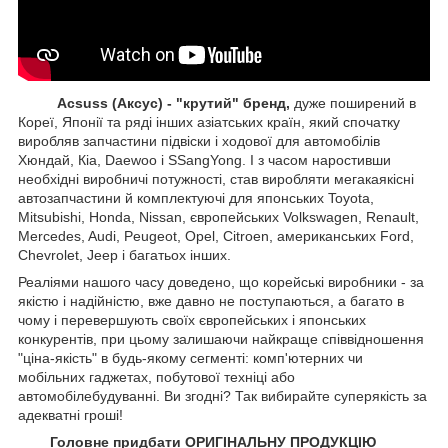
Acsuss (Аксус) - "крутий" бренд,
дуже поширений в
Кореї, Японії та ряді інших азіатських країн, який спочатку
виробляв запчастини підвіски і ходової для автомобілів
Хюндай, Кіа, Daewoo і SSangYong. І з часом наростивши
необхідні виробничі потужності, став виробляти мегакаякісні
автозапчастини й комплектуючі для японських Toyota,
Mitsubishi, Honda, Nissan, європейських
Volkswagen, Renault,
Mercedes, Audi, Peugeot, Opel, Citroen, американських
Ford,
Chevrolet, Jeep
і багатьох інших.
Реаліями нашого часу доведено, що корейські виробники - за
якістю і надійністю, вже давно не поступаються, а багато в
чому і перевершують своїх європейських і японських
конкурентів, при цьому залишаючи найкраще співвідношення
"ціна-якість" в будь-якому сегменті: комп'ютерних чи
мобільних гаджетах, побутової техніці або
автомобілебудуванні. Ви згодні? Так вибирайте суперякість за
адекватні гроші!
Головне придбати ОРИГІНАЛЬНУ ПРОДУКЦІЮ