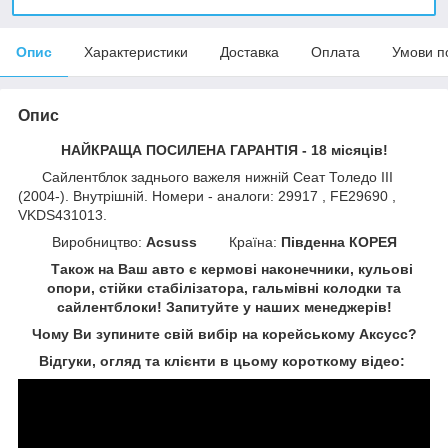
Опис
Характеристики
Доставка
Оплата
Умови п
Опис
НАЙКРАЩА ПОСИЛЕНА ГАРАНТІЯ - 18 місяців!
Сайлентблок заднього важеля нижній Сеат Толедо III
(2004-). Внутрішній. Номери - аналоги: 29917 , FE29690 ,
VKDS431013.
Виробництво:
Acsuss
Країна:
Південна КОРЕЯ
Також на Ваш авто є кермові наконечники, кульові
опори, стійки стабілізатора, гальмівні колодки та
сайлентблоки!
Запитуйте у наших менеджерів!
Чому Ви зупините свій вибір на корейському Аксусс?
Відгуки, огляд та клієнти в цьому короткому відео: