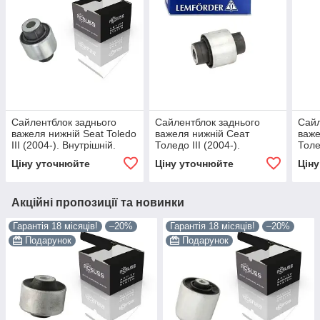
Сайлентблок заднього
Сайлентблок заднього
Сайл
важеля нижній Seat Toledo
важеля нижній Сеат
важе
III (2004-). Внутрішній.
Толедо III (2004-).
Толе
Корея ACSUSS! 29917 ,
Внутрішній. LEMFORDER.
Внут
Ціну уточнюйте
Ціну уточнюйте
Цін
FE29690 , VKDS431013
29917 , FE29690 ,
2991
VKDS431013
VKD
Акційні пропозиції та новинки
Гарантія 18 місяців!
–20%
Гарантія 18 місяців!
–20%
Подарунок
Подарунок