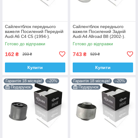
Сайлентблок переднього
Сайлентблок переднього
важеля Посилений Передній
важеля Посилений Задній
Audi A6 C4 C5 (1994-).
Audi A4 Allroad B8 (2002-).
Верхній. Корея ACSUSS!
Нижній. Корея ACSUSS!
Готово до відправки
Готово до відправки
35379 , JBU138 , TD1062W
4H0407183 , TD1247W ,
VKDS331074
162
743
₴
₴
203 ₴
929 ₴
Купити
Купити
Гарантія 18 місяців!
–20%
Гарантія 18 місяців!
–20%
Подарунок
Подарунок