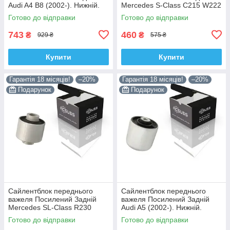
Audi A4 B8 (2002-). Нижній.
Mercedes S-Class C215 W222
Корея ACSUSS! 4H0407183 ,
W220 V220 (1998-). Корея
Готово до відправки
Готово до відправки
TD1247W , VKDS331074
ACSUSS! 28744 , TD4208W ,
743
460
₴
₴
929 ₴
575 ₴
Купити
Купити
Гарантія 18 місяців!
–20%
Гарантія 18 місяців!
–20%
Подарунок
Подарунок
Сайлентблок переднього
Сайлентблок переднього
важеля Посилений Задній
важеля Посилений Задній
Mercedes SL-Class R230
Audi A5 (2002-). Нижній.
(2006-). Корея ACSUSS!
Корея ACSUSS! 4H0407183 ,
Готово до відправки
Готово до відправки
28744 , TD4208W ,
TD1247W , VKDS331074