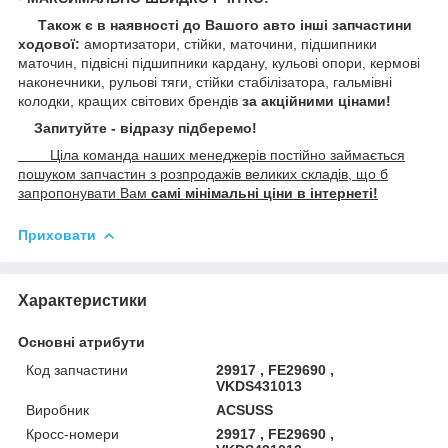
Також є в наявності до Вашого авто інші запчастини
ходової:
амортизатори, стійки, маточини,
підшипники
маточин, підвісні підшипники кардану,
кульові опори, кермові
наконечники, рульові тяги, стійки стабілізатора, гальмівні
колодки, кращих світових брендів
за акційними цінами!
Запитуйте - відразу підберемо!
Ціла команда наших менеджерів постійно займається
пошуком запчастин з розпродажів великих складів, що б
запропонувати Вам
самі мінімальні ціни в інтернеті!
Приховати
Характеристики
Основні атрибути
Код запчастини
29917 , FE29690 ,
VKDS431013
Виробник
ACSUSS
Кросс-номери
29917 , FE29690 ,