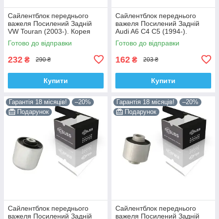
Сайлентблок переднього
Сайлентблок переднього
важеля Посилений Задній
важеля Посилений Задній
VW Touran (2003-). Корея
Audi A6 C4 C5 (1994-).
ACSUSS! 34559 , JBU602 ,
Верхній. Корея ACSUSS!
Готово до відправки
Готово до відправки
VKDS331037
35379 , JBU138 , TD1062W
232
162
₴
₴
290 ₴
203 ₴
Купити
Купити
Гарантія 18 місяців!
–20%
Гарантія 18 місяців!
–20%
Подарунок
Подарунок
Сайлентблок переднього
Сайлентблок переднього
важеля Посилений Задній
важеля Посилений Задній