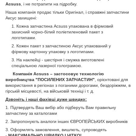
Acsuss
, і не потрапити на підробку.
Наша компанія продає тільки Оригінал, і справжні запчастини
Аксус захищені:
Кожна запчастина Acsuss упакована в фірмовий
захисний чорно-білий поліетиленовий пакет з
логотипами.
Кожен пакет з запчастиною Аксус упакований у
фірмову картонну упаковку з логотипами.
На наклейці - шестірня і смужка виготовлені
спеціальною лазерної голограмою.
Компанія Acsuss – застосовує технологію
виробництва "ПОСИЛЕНИХ ЗАПЧАСТИН"
, орієнтовані для
використання в регіонах з поганими дорогами, бездоріжжям, в
гірській місцевості, на військовій техніці і т. д.
Дзвоніть і наші фахівці дуже швидко:
1. Підтвердять Ваш вибір або підберуть Вам правильну
запчастину за каталогами
2. Запропонують аналоги інших ЄВРОПЕЙСЬКИХ виробників
3. Оформлять замовлення, вишлють, супроводять
-
МАКСИМАЛЬНО ШВИДКО І ЧІТКО!