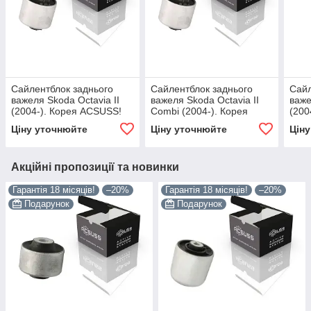
Сайлентблок заднього
Сайлентблок заднього
Сайл
важеля Skoda Octavia II
важеля Skoda Octavia II
важе
(2004-). Корея ACSUSS!
Combi (2004-). Корея
(20
38620 , FE29568 ,
ACSUSS! 38620 , FE29568
3862
Ціну уточнюйте
Ціну уточнюйте
Цін
VKDS431001
, VKDS431001
VKD
Акційні пропозиції та новинки
Гарантія 18 місяців!
–20%
Гарантія 18 місяців!
–20%
Подарунок
Подарунок