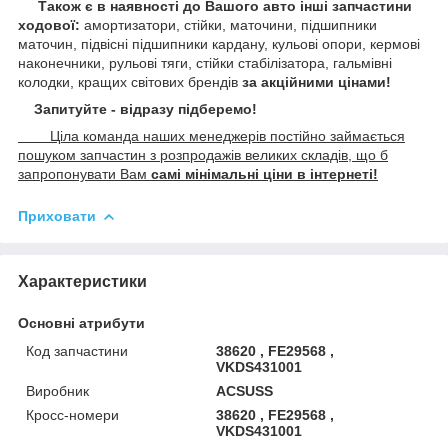
Також є в наявності до Вашого авто інші запчастини
ходової:
амортизатори, стійки, маточини,
підшипники
маточин, підвісні підшипники кардану,
кульові опори, кермові
наконечники, рульові тяги, стійки стабілізатора, гальмівні
колодки, кращих світових брендів
за акційними цінами!
Запитуйте - відразу підберемо!
Ціла команда наших менеджерів постійно займається
пошуком запчастин з розпродажів великих складів, що б
запропонувати Вам
самі мінімальні ціни в інтернеті!
Приховати
Характеристики
Основні атрибути
Код запчастини
38620 , FE29568 ,
VKDS431001
Виробник
ACSUSS
Кросс-номери
38620 , FE29568 ,
VKDS431001