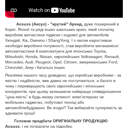
Acsuss (Аксус) - "крутий" бренд,
дуже поширений в
Кореї, Японії та ряді інших азіатських країн, який спочатку
виробляв запчастини підвіски і ходової для автомобілів
Хюндай, Кіа, Daewoo і SSangYong. І з часом наростивши
необхідні виробничі потужності, став виробляти мегакаякісні
автозапчастини й комплектуючі для японських Toyota,
Mitsubishi, Honda, Nissan, європейських
Volkswagen, Renault,
Mercedes, Audi, Peugeot, Opel, Citroen, американських
Ford,
Chevrolet, Jeep
і багатьох інших.
Реаліями нашого часу доведено, що корейські виробники - за
якістю і надійністю, вже давно не поступаються, а багато в
чому і перевершують своїх європейських і японських
конкурентів, при цьому залишаючи найкраще співвідношення
"ціна-якість" в будь-якому сегменті: комп'ютерних чи
мобільних гаджетах, побутової техніці або
автомобілебудуванні. Ви згодні? Так вибирайте суперякість за
адекватні гроші!
Головне придбати ОРИГІНАЛЬНУ ПРОДУКЦІЮ
Acsuss
, і не потрапити на підробку.