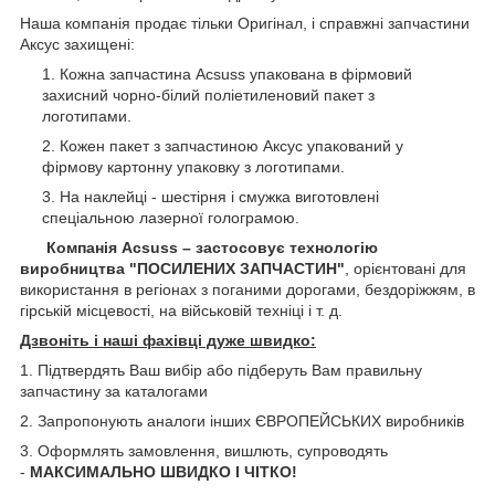
Наша компанія продає тільки Оригінал, і справжні запчастини
Аксус захищені:
Кожна запчастина Acsuss упакована в фірмовий
захисний чорно-білий поліетиленовий пакет з
логотипами.
Кожен пакет з запчастиною Аксус упакований у
фірмову картонну упаковку з логотипами.
На наклейці - шестірня і смужка виготовлені
спеціальною лазерної голограмою.
Компанія Acsuss – застосовує технологію
виробництва "ПОСИЛЕНИХ ЗАПЧАСТИН"
, орієнтовані для
використання в регіонах з поганими дорогами, бездоріжжям, в
гірській місцевості, на військовій техніці і т. д.
Дзвоніть і наші фахівці дуже швидко:
1. Підтвердять Ваш вибір або підберуть Вам правильну
запчастину за каталогами
2. Запропонують аналоги інших ЄВРОПЕЙСЬКИХ виробників
3. Оформлять замовлення, вишлють, супроводять
-
МАКСИМАЛЬНО ШВИДКО І ЧІТКО!