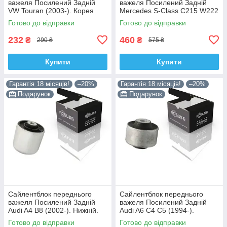
важеля Посилений Задній
важеля Посилений Задній
VW Touran (2003-). Корея
Mercedes S-Class C215 W222
ACSUSS! 34559 , JBU602 ,
W220 V220 (1998-). Корея
Готово до відправки
Готово до відправки
VKDS331037
ACSUSS! 28744 , TD4208W ,
232
460
₴
₴
290 ₴
575 ₴
Купити
Купити
Гарантія 18 місяців!
–20%
Гарантія 18 місяців!
–20%
Подарунок
Подарунок
Сайлентблок переднього
Сайлентблок переднього
важеля Посилений Задній
важеля Посилений Задній
Audi A4 B8 (2002-). Нижній.
Audi A6 C4 C5 (1994-).
Корея ACSUSS! 4H0407183 ,
Верхній. Корея ACSUSS!
Готово до відправки
Готово до відправки
TD1247W , VKDS331074
35379 , JBU138 , TD1062W