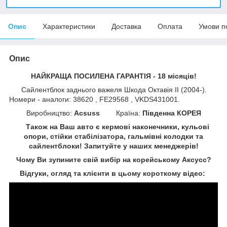
Опис
Характеристики
Доставка
Оплата
Умови п
Опис
НАЙКРАЩА ПОСИЛЕНА ГАРАНТІЯ - 18 місяців!
Сайлентблок заднього важеля Шкода Октавія II (2004-).
Номери - аналоги: 38620 , FE29568 , VKDS431001.
Виробництво:
Acsuss
Країна:
Південна КОРЕЯ
Також на Ваш авто є кермові наконечники, кульові
опори, стійки стабілізатора, гальмівні колодки та
сайлентблоки!
Запитуйте у наших менеджерів!
Чому Ви зупините свій вибір на корейському Аксусс?
Відгуки, огляд та клієнти в цьому короткому відео: