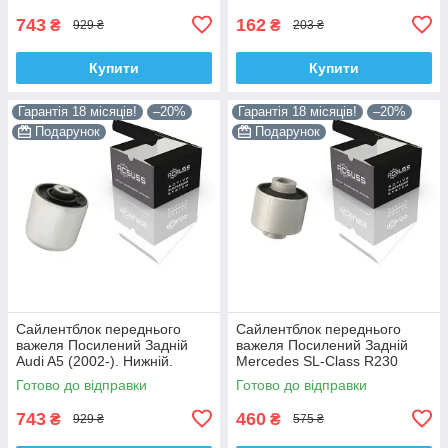
743
162
₴
₴
929 ₴
203 ₴
Купити
Купити
Гарантія 18 місяців!
–20%
Гарантія 18 місяців!
–20%
Подарунок
Подарунок
Сайлентблок переднього
Сайлентблок переднього
важеля Посилений Задній
важеля Посилений Задній
Audi A5 (2002-). Нижній.
Mercedes SL-Class R230
Корея ACSUSS! 4H0407183 ,
(2006-). Корея ACSUSS!
Готово до відправки
Готово до відправки
TD1247W , VKDS331074
28744 , TD4208W ,
VKDS338081
743
460
₴
₴
929 ₴
575 ₴