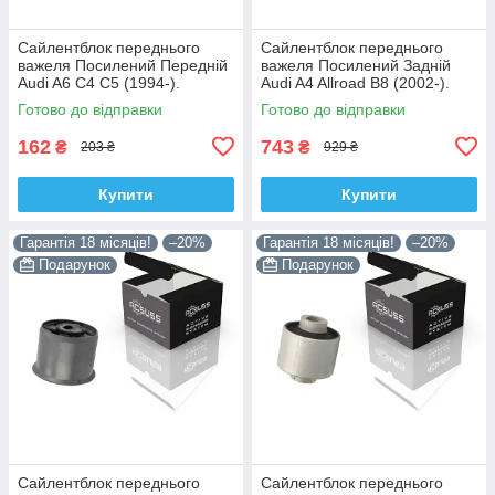
Сайлентблок переднього
Сайлентблок переднього
важеля Посилений Передній
важеля Посилений Задній
Audi A6 C4 C5 (1994-).
Audi A4 Allroad B8 (2002-).
Верхній. Корея ACSUSS!
Нижній. Корея ACSUSS!
Готово до відправки
Готово до відправки
35379 , JBU138 , TD1062W
4H0407183 , TD1247W ,
VKDS331074
162
743
₴
₴
203 ₴
929 ₴
Купити
Купити
Гарантія 18 місяців!
–20%
Гарантія 18 місяців!
–20%
Подарунок
Подарунок
Сайлентблок переднього
Сайлентблок переднього