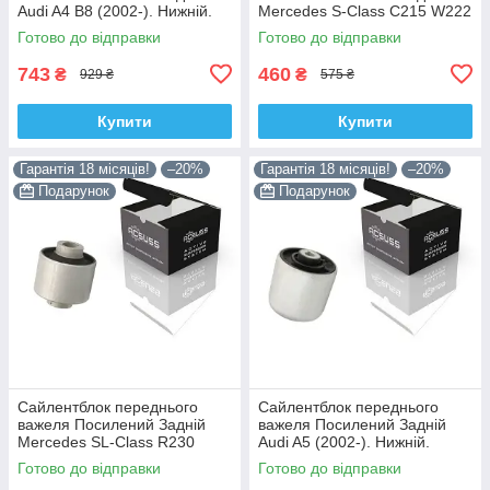
Audi A4 B8 (2002-). Нижній.
Mercedes S-Class C215 W222
Корея ACSUSS! 4H0407183 ,
W220 V220 (1998-). Корея
Готово до відправки
Готово до відправки
TD1247W , VKDS331074
ACSUSS! 28744 , TD4208W ,
743
460
₴
₴
929 ₴
575 ₴
Купити
Купити
Гарантія 18 місяців!
–20%
Гарантія 18 місяців!
–20%
Подарунок
Подарунок
Сайлентблок переднього
Сайлентблок переднього
важеля Посилений Задній
важеля Посилений Задній
Mercedes SL-Class R230
Audi A5 (2002-). Нижній.
(2006-). Корея ACSUSS!
Корея ACSUSS! 4H0407183 ,
Готово до відправки
Готово до відправки
28744 , TD4208W ,
TD1247W , VKDS331074