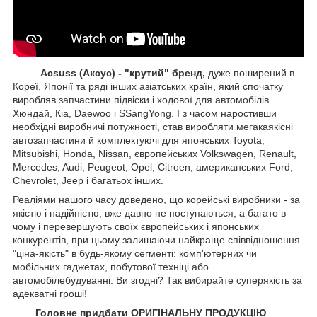
Acsuss (Аксус) - "крутий" бренд,
дуже поширений в
Кореї, Японії та ряді інших азіатських країн, який спочатку
виробляв запчастини підвіски і ходової для автомобілів
Хюндай, Кіа, Daewoo і SSangYong. І з часом наростивши
необхідні виробничі потужності, став виробляти мегакаякісні
автозапчастини й комплектуючі для японських Toyota,
Mitsubishi, Honda, Nissan, європейських
Volkswagen, Renault,
Mercedes, Audi, Peugeot, Opel, Citroen, американських
Ford,
Chevrolet, Jeep
і багатьох інших.
Реаліями нашого часу доведено, що корейські виробники - за
якістю і надійністю, вже давно не поступаються, а багато в
чому і перевершують своїх європейських і японських
конкурентів, при цьому залишаючи найкраще співвідношення
"ціна-якість" в будь-якому сегменті: комп'ютерних чи
мобільних гаджетах, побутової техніці або
автомобілебудуванні. Ви згодні? Так вибирайте суперякість за
адекватні гроші!
Головне придбати ОРИГІНАЛЬНУ ПРОДУКЦІЮ