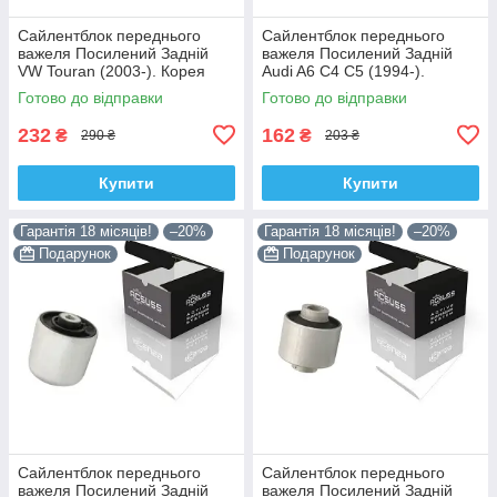
Сайлентблок переднього
Сайлентблок переднього
важеля Посилений Задній
важеля Посилений Задній
VW Touran (2003-). Корея
Audi A6 C4 C5 (1994-).
ACSUSS! 34559 , JBU602 ,
Верхній. Корея ACSUSS!
Готово до відправки
Готово до відправки
VKDS331037
35379 , JBU138 , TD1062W
232
162
₴
₴
290 ₴
203 ₴
Купити
Купити
Гарантія 18 місяців!
–20%
Гарантія 18 місяців!
–20%
Подарунок
Подарунок
Сайлентблок переднього
Сайлентблок переднього
важеля Посилений Задній
важеля Посилений Задній