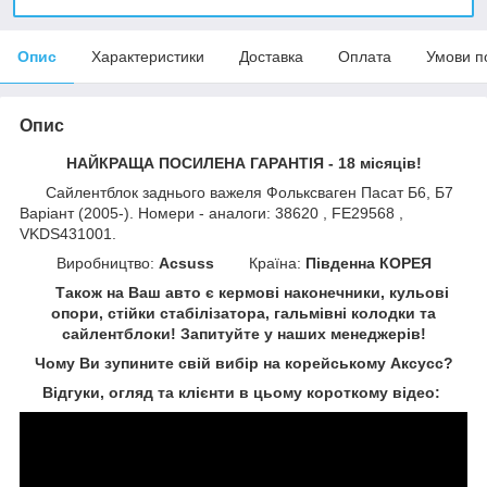
Опис
Характеристики
Доставка
Оплата
Умови п
Опис
НАЙКРАЩА ПОСИЛЕНА ГАРАНТІЯ - 18 місяців!
Сайлентблок заднього важеля Фольксваген Пасат Б6, Б7
Варіант (2005-). Номери - аналоги: 38620 , FE29568 ,
VKDS431001.
Виробництво:
Acsuss
Країна:
Південна КОРЕЯ
Також на Ваш авто є кермові наконечники, кульові
опори, стійки стабілізатора, гальмівні колодки та
сайлентблоки!
Запитуйте у наших менеджерів!
Чому Ви зупините свій вибір на корейському Аксусс?
Відгуки, огляд та клієнти в цьому короткому відео: