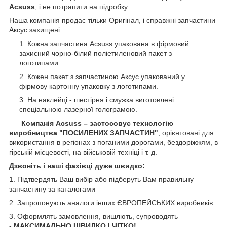
Acsuss
, і не потрапити на підробку.
Наша компанія продає тільки Оригінал, і справжні запчастини
Аксус захищені:
Кожна запчастина Acsuss упакована в фірмовий
захисний чорно-білий поліетиленовий пакет з
логотипами.
Кожен пакет з запчастиною Аксус упакований у
фірмову картонну упаковку з логотипами.
На наклейці - шестірня і смужка виготовлені
спеціальною лазерної голограмою.
Компанія Acsuss – застосовує технологію
виробництва "ПОСИЛЕНИХ ЗАПЧАСТИН"
, орієнтовані для
використання в регіонах з поганими дорогами, бездоріжжям, в
гірській місцевості, на військовій техніці і т. д.
Дзвоніть і наші фахівці дуже швидко:
1. Підтвердять Ваш вибір або підберуть Вам правильну
запчастину за каталогами
2. Запропонують аналоги інших ЄВРОПЕЙСЬКИХ виробників
3. Оформлять замовлення, вишлють, супроводять
-
МАКСИМАЛЬНО ШВИДКО І ЧІТКО!