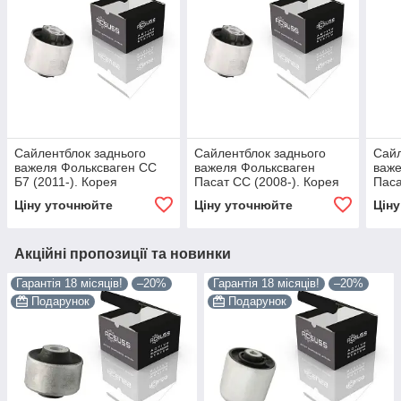
Сайлентблок заднього
Сайлентблок заднього
Сайл
важеля Фольксваген СС
важеля Фольксваген
важе
Б7 (2011-). Корея
Пасат СС (2008-). Корея
Паса
ACSUSS! 38620 , FE29568
ACSUSS! 38620 , FE29568
LEM
Ціну уточнюйте
Ціну уточнюйте
Цін
, VKDS431001
, VKDS431001
FE2
Акційні пропозиції та новинки
Гарантія 18 місяців!
–20%
Гарантія 18 місяців!
–20%
Подарунок
Подарунок