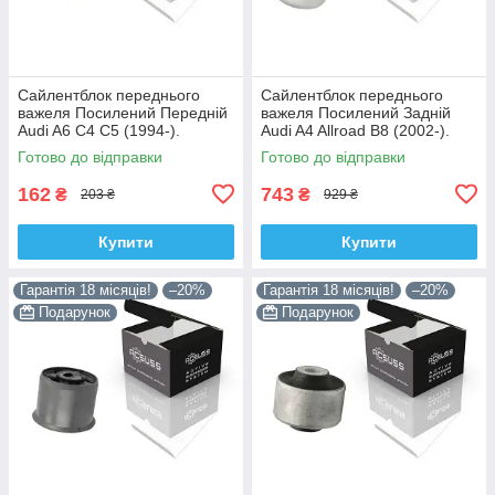
Сайлентблок переднього
Сайлентблок переднього
важеля Посилений Передній
важеля Посилений Задній
Audi A6 C4 C5 (1994-).
Audi A4 Allroad B8 (2002-).
Верхній. Корея ACSUSS!
Нижній. Корея ACSUSS!
Готово до відправки
Готово до відправки
35379 , JBU138 , TD1062W
4H0407183 , TD1247W ,
VKDS331074
162
743
₴
₴
203 ₴
929 ₴
Купити
Купити
Гарантія 18 місяців!
–20%
Гарантія 18 місяців!
–20%
Подарунок
Подарунок