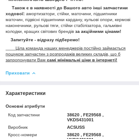
Також є в наявності до Вашого авто інші запчастини
ходової:
амортизатори, стійки, маточини,
підшипники
маточин, підвісні підшипники кардану,
кульові опори, кермові
наконечники, рульові тяги, стійки стабілізатора, гальмівні
колодки, кращих світових брендів
за акційними цінами!
Запитуйте - відразу підберемо!
Ціла команда наших менеджерів постійно займається
пошуком запчастин з розпродажів великих складів, що б
запропонувати Вам
самі мінімальні ціни в інтернеті!
Приховати
Характеристики
Основні атрибути
Код запчастини
38620 , FE29568 ,
VKDS431001
Виробник
ACSUSS
Кросс-номери
38620 , FE29568 ,