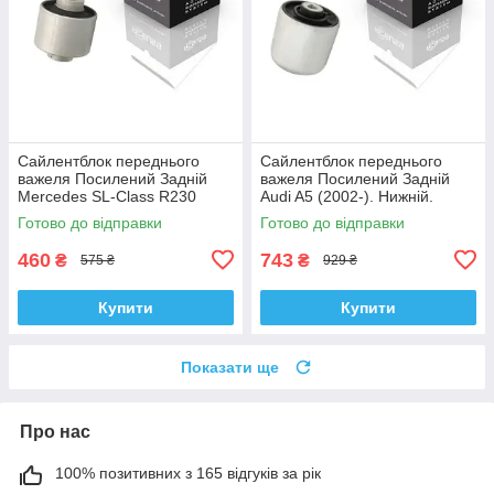
Сайлентблок переднього
Сайлентблок переднього
важеля Посилений Задній
важеля Посилений Задній
Mercedes SL-Class R230
Audi A5 (2002-). Нижній.
(2006-). Корея ACSUSS!
Корея ACSUSS! 4H0407183 ,
Готово до відправки
Готово до відправки
28744 , TD4208W ,
TD1247W , VKDS331074
VKDS338081
460
743
₴
₴
575 ₴
929 ₴
Купити
Купити
Показати ще
Про нас
100% позитивних з 165 відгуків за рік