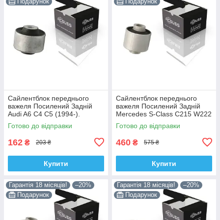
Подарунок
Подарунок
Сайлентблок переднього
Сайлентблок переднього
важеля Посилений Задній
важеля Посилений Задній
Audi A6 C4 C5 (1994-).
Mercedes S-Class C215 W222
Верхній. Корея ACSUSS!
W220 V220 (1998-). Корея
Готово до відправки
Готово до відправки
35379 , JBU138 , TD1062W
ACSUSS! 28744 , TD4208W ,
162
460
₴
₴
203 ₴
575 ₴
Купити
Купити
Гарантія 18 місяців!
–20%
Гарантія 18 місяців!
–20%
Подарунок
Подарунок