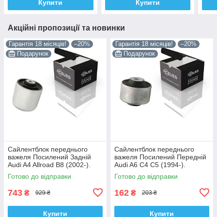
Купити
Купити
Акційні пропозиції та новинки
Гарантія 18 місяців!
–20%
Гарантія 18 місяців!
–20%
Подарунок
Подарунок
Сайлентблок переднього
Сайлентблок переднього
важеля Посилений Задній
важеля Посилений Передній
Audi A4 Allroad B8 (2002-).
Audi A6 C4 C5 (1994-).
Нижній. Корея ACSUSS!
Верхній. Корея ACSUSS!
Готово до відправки
Готово до відправки
4H0407183 , TD1247W ,
35379 , JBU138 , TD1062W
VKDS331074
743
162
₴
₴
929 ₴
203 ₴
Купити
Купити