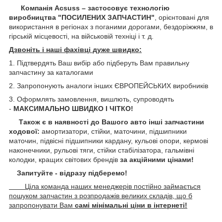
Компанія Acsuss – застосовує технологію
виробництва "ПОСИЛЕНИХ ЗАПЧАСТИН"
, орієнтовані для
використання в регіонах з поганими дорогами, бездоріжжям, в
гірській місцевості, на військовій техніці і т. д.
Дзвоніть і наші фахівці дуже швидко:
1. Підтвердять Ваш вибір або підберуть Вам правильну
запчастину за каталогами
2. Запропонують аналоги інших ЄВРОПЕЙСЬКИХ виробників
3. Оформлять замовлення, вишлють, супроводять
-
МАКСИМАЛЬНО ШВИДКО І ЧІТКО!
Також є в наявності до Вашого авто інші запчастини
ходової:
амортизатори, стійки, маточини,
підшипники
маточин, підвісні підшипники кардану,
кульові опори, кермові
наконечники, рульові тяги, стійки стабілізатора, гальмівні
колодки, кращих світових брендів
за акційними цінами!
Запитуйте - відразу підберемо!
Ціла команда наших менеджерів постійно займається
пошуком запчастин з розпродажів великих складів, що б
запропонувати Вам
самі мінімальні ціни в інтернеті!