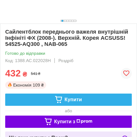
Сайлентблок переднього важеля внутрішній
Інфініті ФХ (2008-). Верхній. Корея ACSUSS!
54525-AQ300 , NAB-065
Готово до відправки
Код: 1388.AC.022028H
Роздріб
432
₴
541 ₴
Економія
109 ₴
Купити
або
Купити з