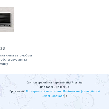
83 ₴
існа книга автомобіля
 обслуговуваня та
монту
Сайт створений на маркетплейсі
Prom.ua
Продавець на Bigl.ua
Промшина |
Поскаржитися на контент
|
Політика конфіденційності
Select Language
▼