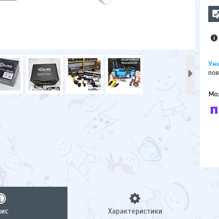
пов
У к
буд
пис
Характеристики