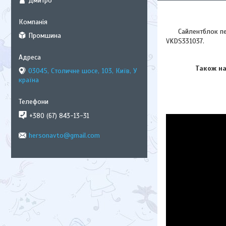
Дмитро
Сайлентблок перед
Промшина
VKDS331037.
Також на В
03045, Столичне шосе, 103, Київ, У
країна
+380 (67) 843-13-31
hersonavto@gmail.com