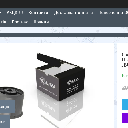
АКЦІЯ!!!
Контакти
Доставка і оплата
Повернення Об
тів
Про нас
Новини
Са
Шк
JB
Гот
29
сяців!