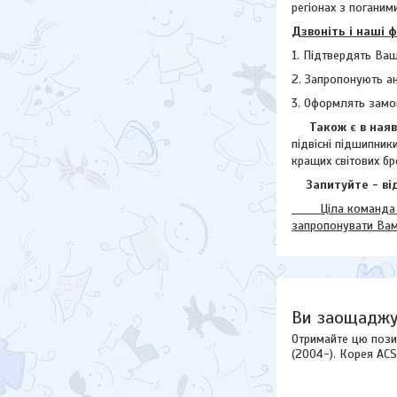
регіонах з поганими
Дзвоніть і наші 
1. Підтвердять Ваш
2. Запропонують а
3. Оформлять замо
Також є в наявн
підвісні підшипник
кращих світових бр
Запитуйте - від
Ціла команда наш
запропонувати Ва
Ви заощаджу
Отримайте цю пози
(2004-). Корея ACS