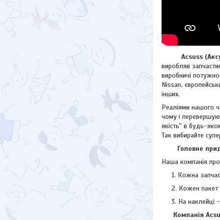
Acsuss (Аксус)
виробляв запчастин
виробничі потужнос
Nissan, європейсь
інших.
Реаліями нашого ча
чому і перевершую
якість" в будь-яко
Так вибирайте супе
Головне придба
Наша компанія прод
Кожна запчас
Кожен пакет 
На наклейці 
Компанія Acsuss