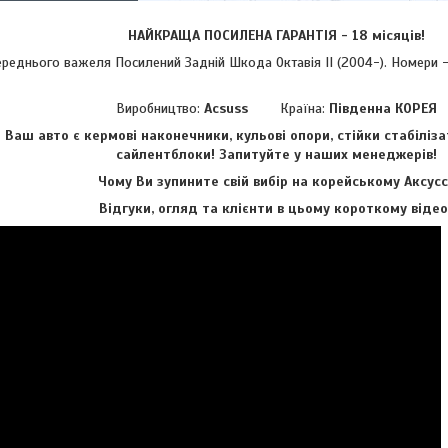
НАЙКРАЩА ПОСИЛЕНА ГАРАНТІЯ - 18 місяців!
нього важеля Посилений Задній Шкода Октавія II (2004-). Номери - а
Виробництво:
Acsuss
Країна:
Південна КОРЕЯ
аш авто є кермові наконечники, кульові опори, стійки стабіліза
сайлентблоки!
Запитуйте у наших менеджерів!
Чому Ви зупините свій вибір на корейському Аксусс
Відгуки, огляд та клієнти в цьому короткому відео