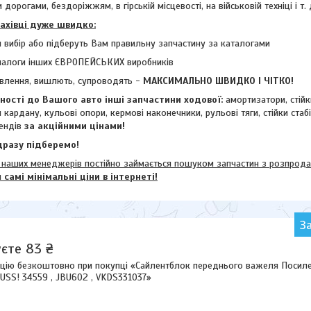
 дорогами, бездоріжжям, в гірській місцевості, на військовій техніці і т. 
фахівці дуже швидко:
 вибір або підберуть Вам правильну запчастину за каталогами
налоги інших ЄВРОПЕЙСЬКИХ виробників
влення, вишлють, супроводять -
МАКСИМАЛЬНО ШВИДКО І ЧІТКО!
ості до Вашого авто інші запчастини ходової:
амортизатори, стій
и кардану,
кульові опори, кермові наконечники, рульові тяги, стійки стаб
ендів
за акційними цінами!
разу підберемо!
их менеджерів постійно займається пошуком запчастин з розпродажі
м
самі мінімальні ціни в інтернеті!
З
єте 83 ₴
цію безкоштовно при покупці «Сайлентблок переднього важеля Посилен
USS! 34559 , JBU602 , VKDS331037»