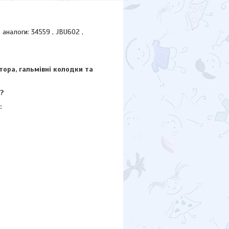
налоги: 34559 , JBU602 ,
тора, гальмівні колодки та
?
: