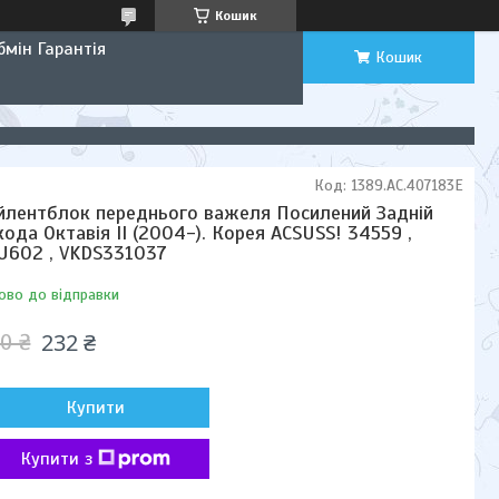
Кошик
мін Гарантія
Кошик
Код:
1389.AC.407183E
йлентблок переднього важеля Посилений Задній
ода Октавія II (2004-). Корея ACSUSS! 34559 ,
U602 , VKDS331037
ово до відправки
232 ₴
0 ₴
Купити
Купити з