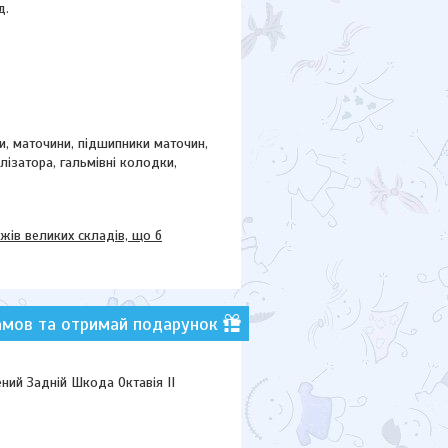
д.
ки, маточини,
підшипники маточин,
ілізатора, гальмівні колодки,
в великих складів, що б
амов та отримай подарунок
ий Задній Шкода Октавія II