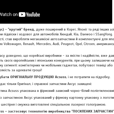
 - "крутий" бренд,
дуже поширений в Кореї, Японії та ряді інших азі
и підвіски і ходової для автомобілів Хюндай, Кіа, Daewoo і SSangYong. 
ті, став виробляти мегакаякісні автозапчастини й комплектуючі для япон
ких
Volkswagen, Renault, Mercedes, Audi, Peugeot, Opel, Citroen, американ
су доведено, що корейські виробники - за якістю і надійністю, вже дав
ть своїх європейських і японських конкурентів, при цьому залишаючи н
му сегменті: комп'ютерних чи мобільних гаджетах, побутової техніці або
рякість за адекватні гроші!
ти ОРИГІНАЛЬНУ ПРОДУКЦІЮ Acsuss
, і не потрапити на підробку.
ає тільки Оригінал, і справжні запчастини Аксус захищені:
тина Acsuss упакована в фірмовий захисний чорно-білий поліетиленовий
з запчастиною Аксус упакований у фірмову картонну упаковку з логоти
- шестірня і смужка виготовлені спеціальною лазерної голограмою.
 – застосовує технологію виробництва "ПОСИЛЕНИХ ЗАПЧАСТИН