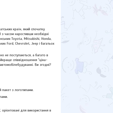
атських країн, який спочатку
І з часом наростивши необхідні
ських Toyota, Mitsubishi, Honda,
ських
Ford,
Chevrolet, Jeep
і багатьох
но не поступаються, а багато в
айкраще співвідношення "ціна-
 автомобілебудуванні. Ви згодні?
 пакет з логотипами.
пами.
"
, орієнтовані для використання в