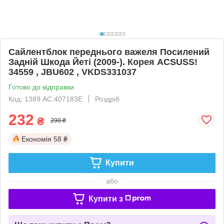
Сайлентблок переднього важеля Посилений
Задній Шкода Йеті (2009-). Корея ACSUSS!
34559 , JBU602 , VKDS331037
Готово до відправки
Код: 1389.AC.407183E
Роздріб
232
₴
290 ₴
Економія
58 ₴
Купити
або
Купити з