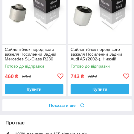
Сайлентблок переднього
Сайлентблок переднього
важеля Посилений Задній
важеля Посилений Задній
Mercedes SL-Class R230
Audi A5 (2002-). Нижній.
(2006-). Корея ACSUSS!
Корея ACSUSS! 4H0407183 ,
Готово до відправки
Готово до відправки
28744 , TD4208W ,
TD1247W , VKDS331074
VKDS338081
460
743
₴
₴
575 ₴
929 ₴
Купити
Купити
Показати ще
Про нас
100% позитивних з 165 відгуків за рік