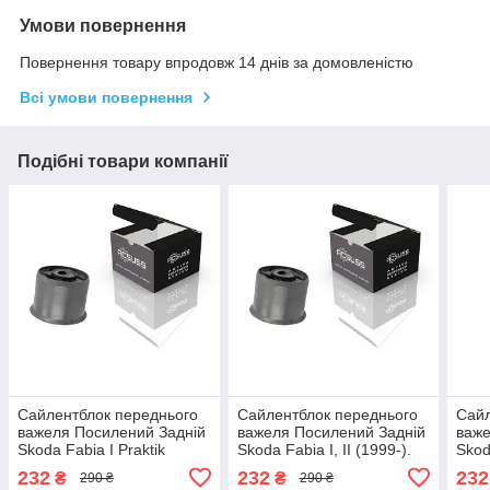
Умови повернення
Повернення товару впродовж 14 днів за домовленістю
Всі умови повернення
Подібні товари компанії
Сайлентблок переднього
Сайлентблок переднього
Сайл
важеля Посилений Задній
важеля Посилений Задній
важе
Skoda Fabia I Praktik
Skoda Fabia I, II (1999-).
Skod
(1999-). Корея ACSUSS!
Корея ACSUSS! 34559 ,
Коре
232
232
232
₴
₴
290 ₴
290 ₴
34559 , JBU602 ,
JBU602 , VKDS331037
JBU