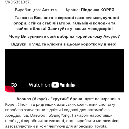
VKDS331037.
Виробництво:
Acsuss
Країна:
Південна КОРЕЯ
Також на Ваш авто є кермові наконечники, кульові
опори, стійки стабілізатора, гальмівні колодки та
сайлентблоки!
Запитуйте у наших менеджерів!
Чому Ви зупините свій вибір на корейському Аксусс?
Відгуки, огляд та клієнти в цьому короткому відео:
Acsuss (Аксус) - "крутий" бренд,
дуже поширений в
Кореї, Японії та ряді інших азіатських країн, який спочатку
виробляв запчастини підвіски і ходової для автомобілів
Хюндай, Кіа, Daewoo і SSangYong. І з часом наростивши
необхідні виробничі потужності, став виробляти мегакаякісні
автозапчастини й комплектуючі для японських Toyota,