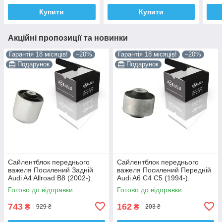
VKDS331037
Купити
Купити
Акційні пропозиції та новинки
Гарантія 18 місяців!
–20%
Гарантія 18 місяців!
–20%
Подарунок
Подарунок
Сайлентблок переднього
Сайлентблок переднього
важеля Посилений Задній
важеля Посилений Передній
Audi A4 Allroad B8 (2002-).
Audi A6 C4 C5 (1994-).
Нижній. Корея ACSUSS!
Верхній. Корея ACSUSS!
Готово до відправки
Готово до відправки
4H0407183 , TD1247W ,
35379 , JBU138 , TD1062W
VKDS331074
743
162
₴
₴
929 ₴
203 ₴