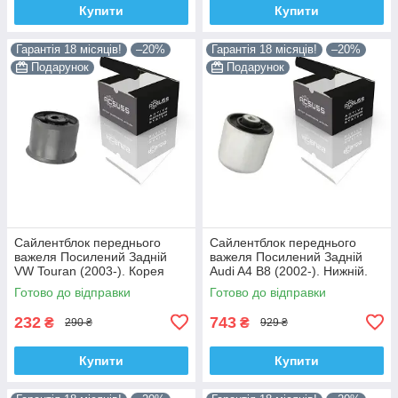
Купити
Купити
Гарантія 18 місяців!
–20%
Гарантія 18 місяців!
–20%
Подарунок
Подарунок
Сайлентблок переднього
Сайлентблок переднього
важеля Посилений Задній
важеля Посилений Задній
VW Touran (2003-). Корея
Audi A4 B8 (2002-). Нижній.
ACSUSS! 34559 , JBU602 ,
Корея ACSUSS! 4H0407183 ,
Готово до відправки
Готово до відправки
VKDS331037
TD1247W , VKDS331074
232
743
₴
₴
290 ₴
929 ₴
Купити
Купити