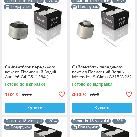
Гарантія 18 місяців!
–20%
Гарантія 18 місяців!
–20%
Подарунок
Подарунок
Сайлентблок переднього
Сайлентблок переднього
важеля Посилений Задній
важеля Посилений Задній
Audi A6 C4 C5 (1994-).
Mercedes S-Class C215 W222
Верхній. Корея ACSUSS!
W220 V220 (1998-). Корея
Готово до відправки
Готово до відправки
35379 , JBU138 , TD1062W
ACSUSS! 28744 , TD4208W ,
162
460
₴
₴
203 ₴
575 ₴
Купити
Купити
Гарантія 18 місяців!
–20%
Гарантія 18 місяців!
–20%
Подарунок
Подарунок