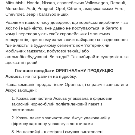
Mitsubishi, Honda, Nissan, європейських
Volkswagen, Renault,
Mercedes, Audi, Peugeot, Opel, Citroen, американських
Ford,
Chevrolet, Jeep
і багатьох інших.
Реаліями нашого часу доведено, що корейські виробники - за
якістю і надійністю, вже давно не поступаються, а багато в
чому і перевершують своїх європейських і японських
конкурентів, при цьому залишаючи найкраще співвідношення
"ціна-якість" в будь-якому сегменті: комп'ютерних чи
мобільних гаджетах, побутової техніці або
автомобілебудуванні. Ви згодні? Так вибирайте суперякість за
адекватні гроші!
Головне придбати ОРИГІНАЛЬНУ ПРОДУКЦІЮ
Acsuss
, і не потрапити на підробку.
Наша компанія продає тільки Оригінал, і справжні запчастини
Аксус захищені:
Кожна запчастина Acsuss упакована в фірмовий
захисний чорно-білий поліетиленовий пакет з
логотипами.
Кожен пакет з запчастиною Аксус упакований у
фірмову картонну упаковку з логотипами.
На наклейці - шестірня і смужка виготовлені