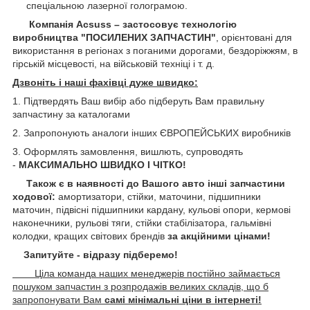
спеціальною лазерної голограмою.
Компанія Acsuss – застосовує технологію
виробництва "ПОСИЛЕНИХ ЗАПЧАСТИН"
, орієнтовані для
використання в регіонах з поганими дорогами, бездоріжжям, в
гірській місцевості, на військовій техніці і т. д.
Дзвоніть і наші фахівці дуже швидко:
1. Підтвердять Ваш вибір або підберуть Вам правильну
запчастину за каталогами
2. Запропонують аналоги інших ЄВРОПЕЙСЬКИХ виробників
3. Оформлять замовлення, вишлють, супроводять
-
МАКСИМАЛЬНО ШВИДКО І ЧІТКО!
Також є в наявності до Вашого авто інші запчастини
ходової:
амортизатори, стійки, маточини,
підшипники
маточин, підвісні підшипники кардану,
кульові опори, кермові
наконечники, рульові тяги, стійки стабілізатора, гальмівні
колодки, кращих світових брендів
за акційними цінами!
Запитуйте - відразу підберемо!
Ціла команда наших менеджерів постійно займається
пошуком запчастин з розпродажів великих складів, що б
запропонувати Вам
самі мінімальні ціни в інтернеті!