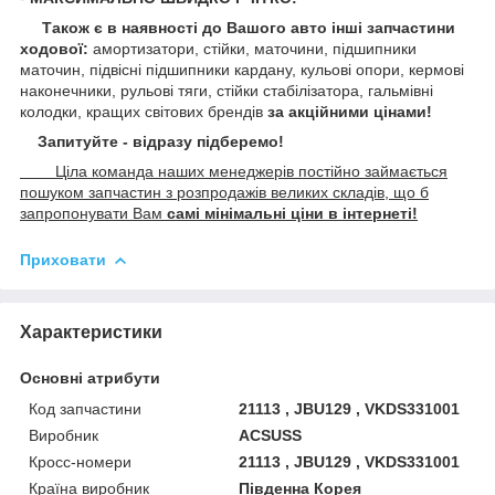
Також є в наявності до Вашого авто інші запчастини
ходової:
амортизатори, стійки, маточини,
підшипники
маточин, підвісні підшипники кардану,
кульові опори, кермові
наконечники, рульові тяги, стійки стабілізатора, гальмівні
колодки, кращих світових брендів
за акційними цінами!
Запитуйте - відразу підберемо!
Ціла команда наших менеджерів постійно займається
пошуком запчастин з розпродажів великих складів, що б
запропонувати Вам
самі мінімальні ціни в інтернеті!
Приховати
Характеристики
Основні атрибути
Код запчастини
21113 , JBU129 , VKDS331001
Виробник
ACSUSS
Кросс-номери
21113 , JBU129 , VKDS331001
Країна виробник
Південна Корея