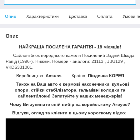
Опис
Характеристики
Доставка
Оплата
Умови п
Опис
НАЙКРАЩА ПОСИЛЕНА ГАРАНТІЯ - 18 місяців!
Сайлентблок переднього важеля Посилений Задній Шкода
Рапід (1996-). Нижній. Номери - аналоги: 21113 , JBU129 ,
VKDS331001.
Виробництво:
Acsuss
Країна:
Південна КОРЕЯ
Також на Ваш авто є кермові наконечники, кульові
опори, стійки стабілізатора, гальмівні колодки та
сайлентблоки!
Запитуйте у наших менеджерів!
Чому Ви зупините свій вибір на корейському Аксусс?
Відгуки, огляд та клієнти в цьому короткому відео: