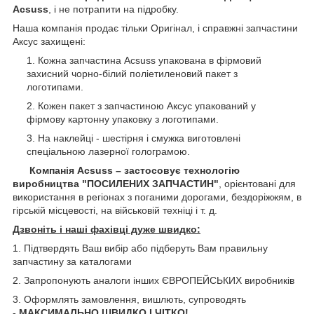
Acsuss
, і не потрапити на підробку.
Наша компанія продає тільки Оригінал, і справжні запчастини
Аксус захищені:
Кожна запчастина Acsuss упакована в фірмовий
захисний чорно-білий поліетиленовий пакет з
логотипами.
Кожен пакет з запчастиною Аксус упакований у
фірмову картонну упаковку з логотипами.
На наклейці - шестірня і смужка виготовлені
спеціальною лазерної голограмою.
Компанія Acsuss – застосовує технологію
виробництва "ПОСИЛЕНИХ ЗАПЧАСТИН"
, орієнтовані для
використання в регіонах з поганими дорогами, бездоріжжям, в
гірській місцевості, на військовій техніці і т. д.
Дзвоніть і наші фахівці дуже швидко:
1. Підтвердять Ваш вибір або підберуть Вам правильну
запчастину за каталогами
2. Запропонують аналоги інших ЄВРОПЕЙСЬКИХ виробників
3. Оформлять замовлення, вишлють, супроводять
-
МАКСИМАЛЬНО ШВИДКО І ЧІТКО!