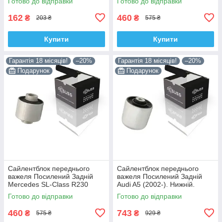
Готово до відправки
Готово до відправки
35379 , JBU138 , TD1062W
ACSUSS! 28744 , TD4208W ,
162
460
₴
₴
203 ₴
575 ₴
Купити
Купити
Гарантія 18 місяців!
–20%
Гарантія 18 місяців!
–20%
Подарунок
Подарунок
Сайлентблок переднього
Сайлентблок переднього
важеля Посилений Задній
важеля Посилений Задній
Mercedes SL-Class R230
Audi A5 (2002-). Нижній.
(2006-). Корея ACSUSS!
Корея ACSUSS! 4H0407183 ,
Готово до відправки
Готово до відправки
28744 , TD4208W ,
TD1247W , VKDS331074
VKDS338081
460
743
₴
₴
575 ₴
929 ₴