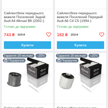
Сайлентблок переднього
Сайлентблок переднього
важеля Посилений Задній
важеля Посилений Передній
Audi A4 Allroad B8 (2002-).
Audi A6 C4 C5 (1994-).
Нижній. Корея ACSUSS!
Верхній. Корея ACSUSS!
Готово до відправки
Готово до відправки
4H0407183 , TD1247W ,
35379 , JBU138 , TD1062W
VKDS331074
743
162
₴
₴
929 ₴
203 ₴
Купити
Купити
Гарантія 18 місяців!
–20%
Гарантія 18 місяців!
–20%
Подарунок
Подарунок
Сайлентблок переднього
Сайлентблок переднього