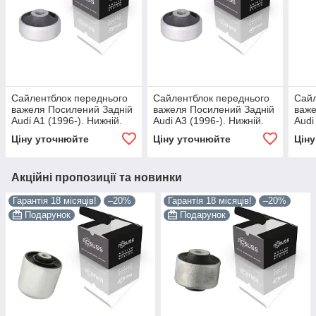
Сайлентблок переднього
Сайлентблок переднього
Сайл
важеля Посилений Задній
важеля Посилений Задній
важе
Audi A1 (1996-). Нижній.
Audi A3 (1996-). Нижній.
Audi
Корея ACSUSS! 21113 ,
Корея ACSUSS! 21113 ,
Коре
Ціну уточнюйте
Ціну уточнюйте
Цін
JBU129 , VKDS331001
JBU129 , VKDS331001
JBU
Акційні пропозиції та новинки
Гарантія 18 місяців!
–20%
Гарантія 18 місяців!
–20%
Подарунок
Подарунок