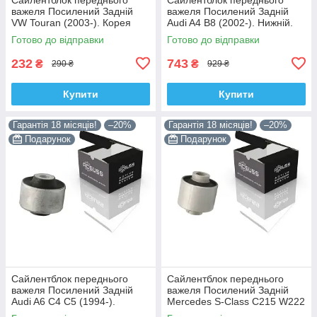
важеля Посилений Задній
важеля Посилений Задній
VW Touran (2003-). Корея
Audi A4 B8 (2002-). Нижній.
ACSUSS! 34559 , JBU602 ,
Корея ACSUSS! 4H0407183 ,
Готово до відправки
Готово до відправки
VKDS331037
TD1247W , VKDS331074
232
743
₴
₴
290 ₴
929 ₴
Купити
Купити
Гарантія 18 місяців!
–20%
Гарантія 18 місяців!
–20%
Подарунок
Подарунок
Сайлентблок переднього
Сайлентблок переднього
важеля Посилений Задній
важеля Посилений Задній
Audi A6 C4 C5 (1994-).
Mercedes S-Class C215 W222
Верхній. Корея ACSUSS!
W220 V220 (1998-). Корея