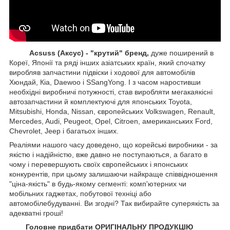
Acsuss (Аксус) - "крутий" бренд,
дуже поширений в
Кореї, Японії та ряді інших азіатських країн, який спочатку
виробляв запчастини підвіски і ходової для автомобілів
Хюндай, Кіа, Daewoo і SSangYong. І з часом наростивши
необхідні виробничі потужності, став виробляти мегакаякісні
автозапчастини й комплектуючі для японських Toyota,
Mitsubishi, Honda, Nissan, європейських
Volkswagen, Renault,
Mercedes, Audi, Peugeot, Opel, Citroen, американських
Ford,
Chevrolet, Jeep
і багатьох інших.
Реаліями нашого часу доведено, що корейські виробники - за
якістю і надійністю, вже давно не поступаються, а багато в
чому і перевершують своїх європейських і японських
конкурентів, при цьому залишаючи найкраще співвідношення
"ціна-якість" в будь-якому сегменті: комп'ютерних чи
мобільних гаджетах, побутової техніці або
автомобілебудуванні. Ви згодні? Так вибирайте суперякість за
адекватні гроші!
Головне придбати ОРИГІНАЛЬНУ ПРОДУКЦІЮ