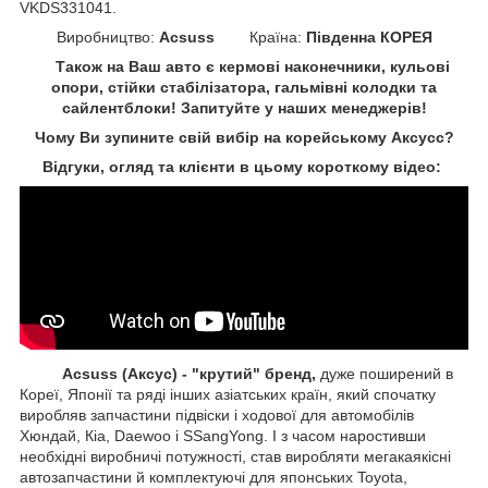
VKDS331041.
Виробництво:
Acsuss
Країна:
Південна КОРЕЯ
Також на Ваш авто є кермові наконечники, кульові
опори, стійки стабілізатора, гальмівні колодки та
сайлентблоки!
Запитуйте у наших менеджерів!
Чому Ви зупините свій вибір на корейському Аксусс?
Відгуки, огляд та клієнти в цьому короткому відео:
Acsuss (Аксус) - "крутий" бренд,
дуже поширений в
Кореї, Японії та ряді інших азіатських країн, який спочатку
виробляв запчастини підвіски і ходової для автомобілів
Хюндай, Кіа, Daewoo і SSangYong. І з часом наростивши
необхідні виробничі потужності, став виробляти мегакаякісні
автозапчастини й комплектуючі для японських Toyota,