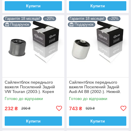
Купити
Купити
Гарантія 18 місяців!
–20%
Гарантія 18 місяців!
–20%
Подарунок
Подарунок
Сайлентблок переднього
Сайлентблок переднього
важеля Посилений Задній
важеля Посилений Задній
VW Touran (2003-). Корея
Audi A4 B8 (2002-). Нижній.
ACSUSS! 34559 , JBU602 ,
Корея ACSUSS! 4H0407183 ,
Готово до відправки
Готово до відправки
VKDS331037
TD1247W , VKDS331074
232
743
₴
₴
290 ₴
929 ₴
Купити
Купити