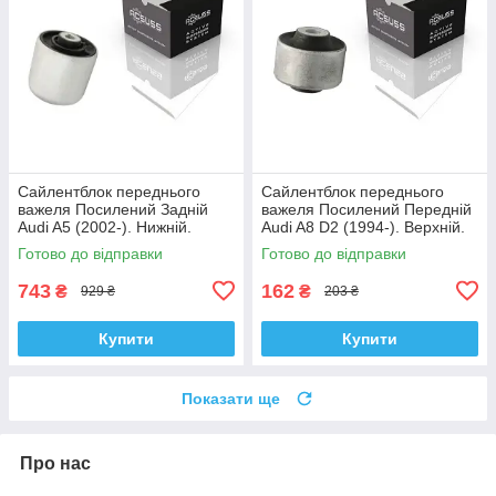
Сайлентблок переднього
Сайлентблок переднього
важеля Посилений Задній
важеля Посилений Передній
Audi A5 (2002-). Нижній.
Audi A8 D2 (1994-). Верхній.
Корея ACSUSS! 4H0407183 ,
Корея ACSUSS! 35379 ,
Готово до відправки
Готово до відправки
TD1247W , VKDS331074
JBU138 , TD1062W
743
162
₴
₴
929 ₴
203 ₴
Купити
Купити
Показати ще
Про нас