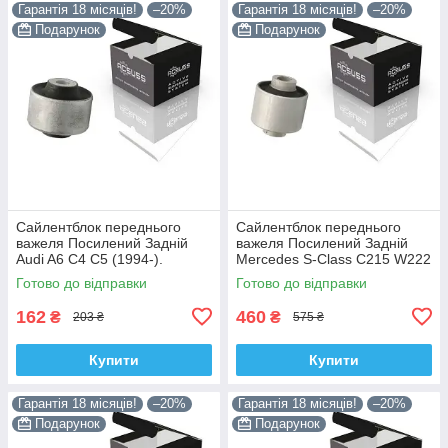
Гарантія 18 місяців!
–20%
Гарантія 18 місяців!
–20%
Подарунок
Подарунок
Сайлентблок переднього
Сайлентблок переднього
важеля Посилений Задній
важеля Посилений Задній
Audi A6 C4 C5 (1994-).
Mercedes S-Class C215 W222
Верхній. Корея ACSUSS!
W220 V220 (1998-). Корея
Готово до відправки
Готово до відправки
35379 , JBU138 , TD1062W
ACSUSS! 28744 , TD4208W ,
162
460
₴
₴
203 ₴
575 ₴
Купити
Купити
Гарантія 18 місяців!
–20%
Гарантія 18 місяців!
–20%
Подарунок
Подарунок