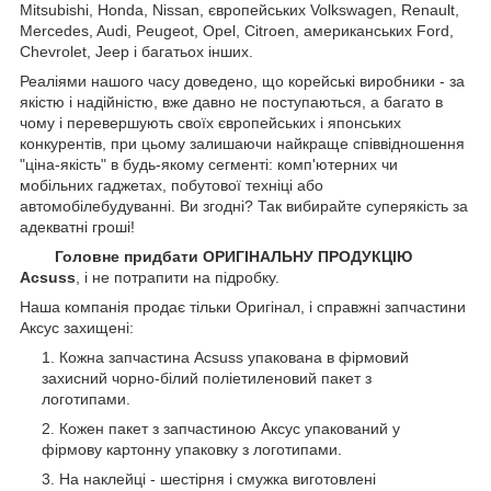
Mitsubishi, Honda, Nissan, європейських
Volkswagen, Renault,
Mercedes, Audi, Peugeot, Opel, Citroen, американських
Ford,
Chevrolet, Jeep
і багатьох інших.
Реаліями нашого часу доведено, що корейські виробники - за
якістю і надійністю, вже давно не поступаються, а багато в
чому і перевершують своїх європейських і японських
конкурентів, при цьому залишаючи найкраще співвідношення
"ціна-якість" в будь-якому сегменті: комп'ютерних чи
мобільних гаджетах, побутової техніці або
автомобілебудуванні. Ви згодні? Так вибирайте суперякість за
адекватні гроші!
Головне придбати ОРИГІНАЛЬНУ ПРОДУКЦІЮ
Acsuss
, і не потрапити на підробку.
Наша компанія продає тільки Оригінал, і справжні запчастини
Аксус захищені:
Кожна запчастина Acsuss упакована в фірмовий
захисний чорно-білий поліетиленовий пакет з
логотипами.
Кожен пакет з запчастиною Аксус упакований у
фірмову картонну упаковку з логотипами.
На наклейці - шестірня і смужка виготовлені