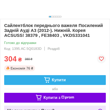
Сайлентблок переднього важеля Посилений
Задній Ауді А3 (2012-). Нижній. Корея
ACSUSS! 38379 , FE38403 , VKDS331041
Готово до відправки
Код: 1395.AC.5Q0183D
Роздріб
304
₴
380 ₴
Економія
76 ₴
Купити
або
Купити з