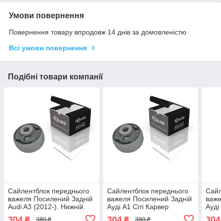
Умови повернення
Повернення товару впродовж 14 днів за домовленістю
Всі умови повернення
Подібні товари компанії
Сайлентблок переднього
Сайлентблок переднього
Сайл
важеля Посилений Задній
важеля Посилений Задній
важе
Audi A3 (2012-). Нижній.
Ауді А1 Сіті Карвер
Ауді
Корея ACSUSS! 38379 ,
(2018-). Нижній. Корея
Нижн
304
304
304
₴
₴
380 ₴
380 ₴