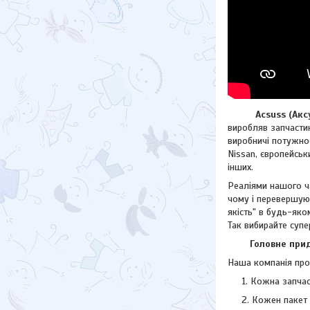
Acsuss (Аксус)
виробляв запчастин
виробничі потужнос
Nissan, європейсь
інших.
Реаліями нашого ча
чому і перевершую
якість" в будь-яко
Так вибирайте супе
Головне придба
Наша компанія прод
Кожна запчас
Кожен пакет 