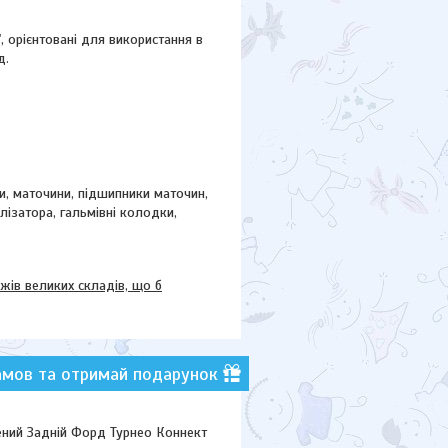
"
, орієнтовані для використання в
д.
ки, маточини,
підшипники маточин,
ілізатора, гальмівні колодки,
в великих складів, що б
амов та отримай подарунок
ний Задній Форд Турнео Коннект