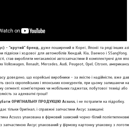
 - "крутий" бренд,
дуже поширений в Кореї, Японії та ряді інших азі
и підвіски і ходової для автомобілів Хюндай, Кіа, Daewoo і SSangYong. 
ті, став виробляти мегакаякісні автозапчастини й комплектуючі для япон
ких
Volkswagen, Renault, Mercedes, Audi, Peugeot, Opel, Citroen, американ
су доведено, що корейські виробники - за якістю і надійністю, вже дав
ть своїх європейських і японських конкурентів, при цьому залишаючи н
му сегменті: комп'ютерних чи мобільних гаджетах, побутової техніці або
рякість за адекватні гроші!
ти ОРИГІНАЛЬНУ ПРОДУКЦІЮ Acsuss
, і не потрапити на підробку.
ає тільки Оригінал, і справжні запчастини Аксус захищені:
тина Acsuss упакована в фірмовий захисний чорно-білий поліетиленовий
з запчастиною Аксус упакований у фірмову картонну упаковку з логоти