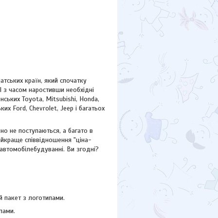
атських країн, який спочатку
І з часом наростивши необхідні
ських Toyota, Mitsubishi, Honda,
ських
Ford,
Chevrolet, Jeep
і багатьох
но не поступаються, а багато в
айкраще співвідношення "ціна-
 автомобілебудуванні. Ви згодні?
 пакет з логотипами.
пами.