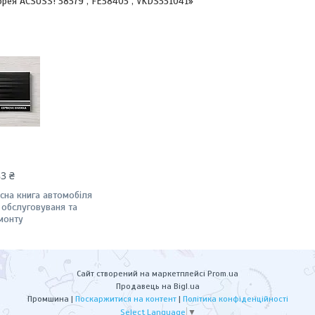
орея ACSUSS! 38379 , FE38403 , VKDS331041»
83 ₴
існа книга автомобіля
 обслуговуваня та
монту
Сайт створений на маркетплейсі
Prom.ua
Продавець на Bigl.ua
Промшина |
Поскаржитися на контент
|
Політика конфіденційності
Select Language
▼