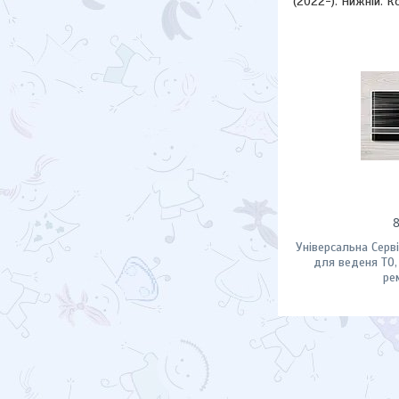
(2022-). Нижній. К
Універсальна Серв
для веденя ТО,
ре