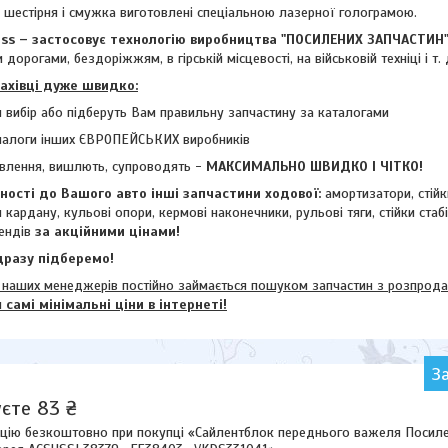
- шестірня і смужка виготовлені спеціальною лазерної голограмою.
 – застосовує технологію виробництва "ПОСИЛЕНИХ ЗАПЧАСТИН
 дорогами, бездоріжжям, в гірській місцевості, на військовій техніці і т. 
фахівці дуже швидко:
 вибір або підберуть Вам правильну запчастину за каталогами
налоги інших ЄВРОПЕЙСЬКИХ виробників
влення, вишлють, супроводять -
МАКСИМАЛЬНО ШВИДКО І ЧІТКО!
ості до Вашого авто інші запчастини ходової:
амортизатори, стій
и кардану,
кульові опори, кермові наконечники, рульові тяги, стійки стаб
ендів
за акційними цінами!
разу підберемо!
их менеджерів постійно займається пошуком запчастин з розпродажі
м
самі мінімальні ціни в інтернеті!
З
єте 83 ₴
цію безкоштовно при покупці «Сайлентблок переднього важеля Посиле