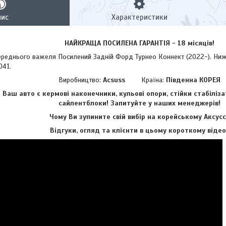
пис
Характеристики
НАЙКРАЩА ПОСИЛЕНА ГАРАНТІЯ - 18 місяців!
нього важеля Посилений Задній Форд Турнео Коннект (2022-). Нижні
041.
Виробництво:
Acsuss
Країна:
Південна КОРЕЯ
аш авто є кермові наконечники, кульові опори, стійки стабіліза
сайлентблоки!
Запитуйте у наших менеджерів!
Чому Ви зупините свій вибір на корейському Аксусс
Відгуки, огляд та клієнти в цьому короткому відео