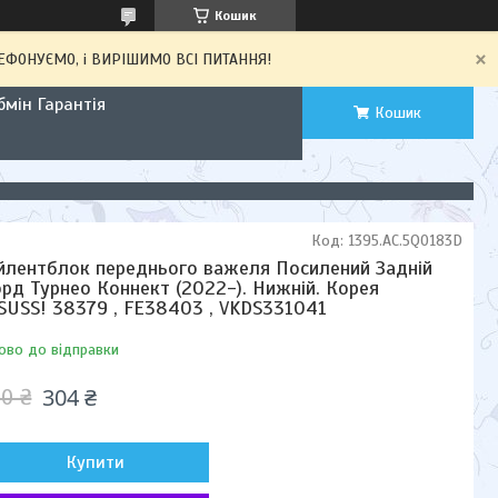
Кошик
ЕЛЕФОНУЄМО, і ВИРІШИМО ВСІ ПИТАННЯ!
мін Гарантія
Кошик
Код:
1395.AC.5Q0183D
йлентблок переднього важеля Посилений Задній
рд Турнео Коннект (2022-). Нижній. Корея
SUSS! 38379 , FE38403 , VKDS331041
ово до відправки
304 ₴
0 ₴
Купити