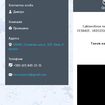
О
Дмитро
Сайлентблок перед
Промшина
FE38403 , VKDS331
Також на В
03045, Столичне шосе, 103, Київ, У
країна
+380 (67) 843-13-31
hersonavto@gmail.com