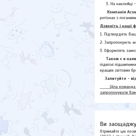
На наклейці 
Компанія Acsuss
регіонах з поганими
Дзвоніть і наші 
1. Підтвердять Ваш
2. Запропонують а
3. Оформлять замо
Також є в наявн
підвісні підшипник
кращих світових бр
Запитуйте - від
Ціла команда наш
запропонувати Ва
Ви заощаджу
Отримайте цю пози