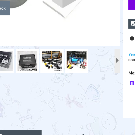
пов
У к
буд