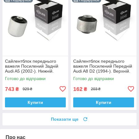
Сайлентблок переднього
Сайлентблок переднього
важеля Посилений Задній
важеля Посилений Передній
Audi A5 (2002-). Нижній.
Audi A8 D2 (1994-). Верхній.
Корея ACSUSS! 4H0407183 ,
Корея ACSUSS! 35379 ,
Готово до відправки
Готово до відправки
TD1247W , VKDS331074
JBU138 , TD1062W
743
162
₴
₴
929 ₴
203 ₴
Купити
Купити
Показати ще
Про нас