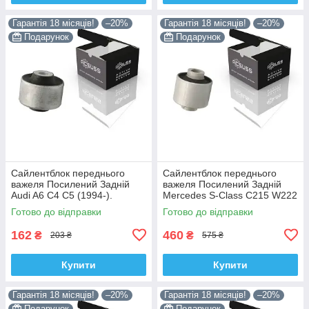
Гарантія 18 місяців!
–20%
Гарантія 18 місяців!
–20%
Подарунок
Подарунок
Сайлентблок переднього
Сайлентблок переднього
важеля Посилений Задній
важеля Посилений Задній
Audi A6 C4 C5 (1994-).
Mercedes S-Class C215 W222
Верхній. Корея ACSUSS!
W220 V220 (1998-). Корея
Готово до відправки
Готово до відправки
35379 , JBU138 , TD1062W
ACSUSS! 28744 , TD4208W ,
162
460
₴
₴
203 ₴
575 ₴
Купити
Купити
Гарантія 18 місяців!
–20%
Гарантія 18 місяців!
–20%
Подарунок
Подарунок