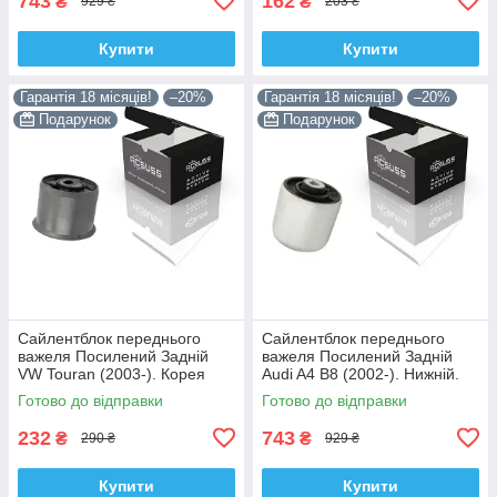
743
162
₴
₴
929 ₴
203 ₴
Купити
Купити
Гарантія 18 місяців!
–20%
Гарантія 18 місяців!
–20%
Подарунок
Подарунок
Сайлентблок переднього
Сайлентблок переднього
важеля Посилений Задній
важеля Посилений Задній
VW Touran (2003-). Корея
Audi A4 B8 (2002-). Нижній.
ACSUSS! 34559 , JBU602 ,
Корея ACSUSS! 4H0407183 ,
Готово до відправки
Готово до відправки
VKDS331037
TD1247W , VKDS331074
232
743
₴
₴
290 ₴
929 ₴
Купити
Купити