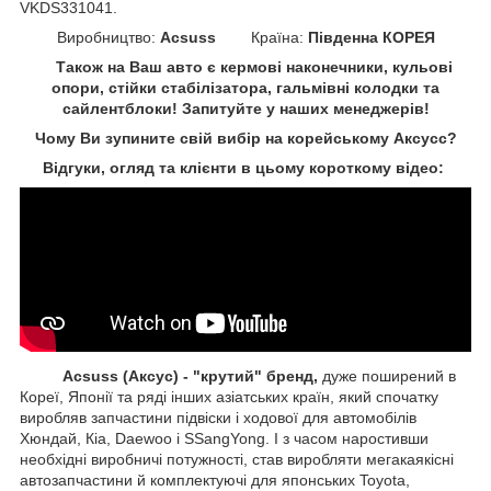
VKDS331041.
Виробництво:
Acsuss
Країна:
Південна КОРЕЯ
Також на Ваш авто є кермові наконечники, кульові
опори, стійки стабілізатора, гальмівні колодки та
сайлентблоки!
Запитуйте у наших менеджерів!
Чому Ви зупините свій вибір на корейському Аксусс?
Відгуки, огляд та клієнти в цьому короткому відео:
Acsuss (Аксус) - "крутий" бренд,
дуже поширений в
Кореї, Японії та ряді інших азіатських країн, який спочатку
виробляв запчастини підвіски і ходової для автомобілів
Хюндай, Кіа, Daewoo і SSangYong. І з часом наростивши
необхідні виробничі потужності, став виробляти мегакаякісні
автозапчастини й комплектуючі для японських Toyota,