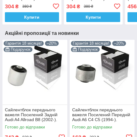
Корея ACSUSS! 38379 ,
Нижній. Корея ACSUSS!
LEM
304
304
456
₴
₴
380 ₴
380 ₴
FE38403 , VKDS331041
38379 , FE38403 ,
FE3
VKDS331041
Купити
Купити
Акційні пропозиції та новинки
Гарантія 18 місяців!
–20%
Гарантія 18 місяців!
–20%
Подарунок
Подарунок
Сайлентблок переднього
Сайлентблок переднього
важеля Посилений Задній
важеля Посилений Передній
Audi A4 Allroad B8 (2002-).
Audi A6 C4 C5 (1994-).
Нижній. Корея ACSUSS!
Верхній. Корея ACSUSS!
Готово до відправки
Готово до відправки
4H0407183 , TD1247W ,
35379 , JBU138 , TD1062W
VKDS331074