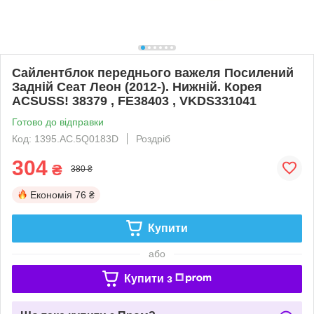
Сайлентблок переднього важеля Посилений
Задній Сеат Леон (2012-). Нижній. Корея
ACSUSS! 38379 , FE38403 , VKDS331041
Готово до відправки
Код: 1395.AC.5Q0183D
Роздріб
304
₴
380 ₴
Економія
76 ₴
Купити
або
Купити з