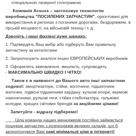
спеціальною лазерної голограмою.
Компанія Acsuss – застосовує технологію
виробництва "ПОСИЛЕНИХ ЗАПЧАСТИН"
, орієнтовані для
використання в регіонах з поганими дорогами, бездоріжжям, в
гірській місцевості, на військовій техніці і т. д.
Дзвоніть і наші фахівці дуже швидко:
1. Підтвердять Ваш вибір або підберуть Вам правильну
запчастину за каталогами
2. Запропонують аналоги інших ЄВРОПЕЙСЬКИХ виробників
3. Оформлять замовлення, вишлють, супроводять
-
МАКСИМАЛЬНО ШВИДКО І ЧІТКО!
Також є в наявності до Вашого авто інші запчастини
ходової:
амортизатори, стійки, маточини,
підшипники
маточин, підвісні підшипники кардану,
кульові опори, кермові
наконечники, рульові тяги, стійки стабілізатора, гальмівні
колодки, кращих світових брендів
за акційними цінами!
Запитуйте - відразу підберемо!
Ціла команда наших менеджерів постійно займається
пошуком запчастин з розпродажів великих складів, що б
запропонувати Вам
самі мінімальні ціни в інтернеті!