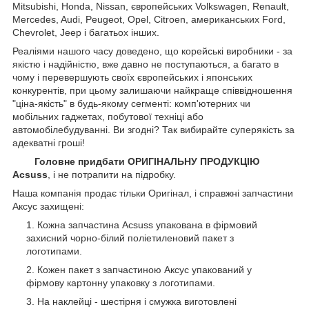
Mitsubishi, Honda, Nissan, європейських
Volkswagen, Renault,
Mercedes, Audi, Peugeot, Opel, Citroen, американських
Ford,
Chevrolet, Jeep
і багатьох інших.
Реаліями нашого часу доведено, що корейські виробники - за
якістю і надійністю, вже давно не поступаються, а багато в
чому і перевершують своїх європейських і японських
конкурентів, при цьому залишаючи найкраще співвідношення
"ціна-якість" в будь-якому сегменті: комп'ютерних чи
мобільних гаджетах, побутової техніці або
автомобілебудуванні. Ви згодні? Так вибирайте суперякість за
адекватні гроші!
Головне придбати ОРИГІНАЛЬНУ ПРОДУКЦІЮ
Acsuss
, і не потрапити на підробку.
Наша компанія продає тільки Оригінал, і справжні запчастини
Аксус захищені:
Кожна запчастина Acsuss упакована в фірмовий
захисний чорно-білий поліетиленовий пакет з
логотипами.
Кожен пакет з запчастиною Аксус упакований у
фірмову картонну упаковку з логотипами.
На наклейці - шестірня і смужка виготовлені