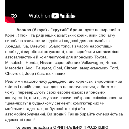
Acsuss (Аксус) - "крутий" бренд,
дуже поширений в
Кореї, Японії та ряді інших азіатських країн, який спочатку
виробляв запчастини підвіски і ходової для автомобілів
Хюндай, Кіа, Daewoo і SSangYong. І з часом наростивши
необхідні виробничі потужності, став виробляти мегакаякісні
автозапчастини й комплектуючі для японських Toyota,
Mitsubishi, Honda, Nissan, європейських
Volkswagen, Renault,
Mercedes, Audi, Peugeot, Opel, Citroen, американських
Ford,
Chevrolet, Jeep
і багатьох інших.
Реаліями нашого часу доведено, що корейські виробники - за
якістю і надійністю, вже давно не поступаються, а багато в
чому і перевершують своїх європейських і японських
конкурентів, при цьому залишаючи найкраще співвідношення
"ціна-якість" в будь-якому сегменті: комп'ютерних чи
мобільних гаджетах, побутової техніці або
автомобілебудуванні. Ви згодні? Так вибирайте суперякість за
адекватні гроші!
Головне придбати ОРИГІНАЛЬНУ ПРОДУКЦІЮ