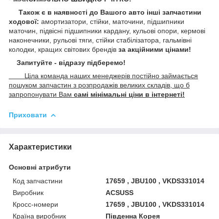
Також є в наявності до Вашого авто інші запчастини
ходової:
амортизатори, стійки, маточини,
підшипники
маточин, підвісні підшипники кардану,
кульові опори, кермові
наконечники, рульові тяги, стійки стабілізатора, гальмівні
колодки, кращих світових брендів
за акційними цінами!
Запитуйте - відразу підберемо!
Ціла команда наших менеджерів постійно займається
пошуком запчастин з розпродажів великих складів, що б
запропонувати Вам
самі мінімальні ціни в інтернеті!
Приховати
Характеристики
Основні атрибути
Код запчастини
17659 , JBU100 , VKDS331014
Виробник
ACSUSS
Кросс-номери
17659 , JBU100 , VKDS331014
Країна виробник
Південна Корея