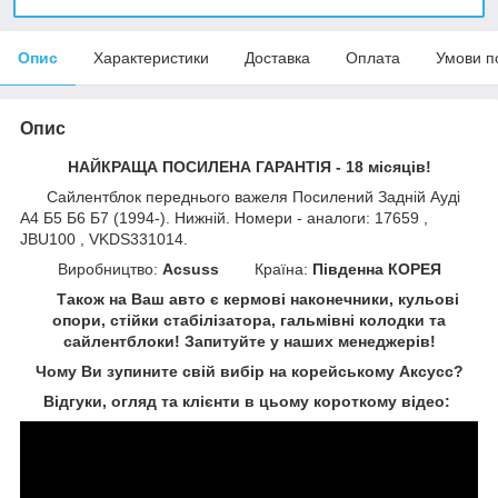
Опис
Характеристики
Доставка
Оплата
Умови п
Опис
НАЙКРАЩА ПОСИЛЕНА ГАРАНТІЯ - 18 місяців!
Сайлентблок переднього важеля Посилений Задній Ауді
А4 Б5 Б6 Б7 (1994-). Нижній. Номери - аналоги: 17659 ,
JBU100 , VKDS331014.
Виробництво:
Acsuss
Країна:
Південна КОРЕЯ
Також на Ваш авто є кермові наконечники, кульові
опори, стійки стабілізатора, гальмівні колодки та
сайлентблоки!
Запитуйте у наших менеджерів!
Чому Ви зупините свій вибір на корейському Аксусс?
Відгуки, огляд та клієнти в цьому короткому відео: