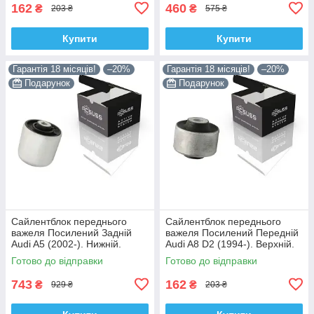
162
460
₴
₴
203 ₴
575 ₴
Купити
Купити
Гарантія 18 місяців!
–20%
Гарантія 18 місяців!
–20%
Подарунок
Подарунок
Сайлентблок переднього
Сайлентблок переднього
важеля Посилений Задній
важеля Посилений Передній
Audi A5 (2002-). Нижній.
Audi A8 D2 (1994-). Верхній.
Корея ACSUSS! 4H0407183 ,
Корея ACSUSS! 35379 ,
Готово до відправки
Готово до відправки
TD1247W , VKDS331074
JBU138 , TD1062W
743
162
₴
₴
929 ₴
203 ₴