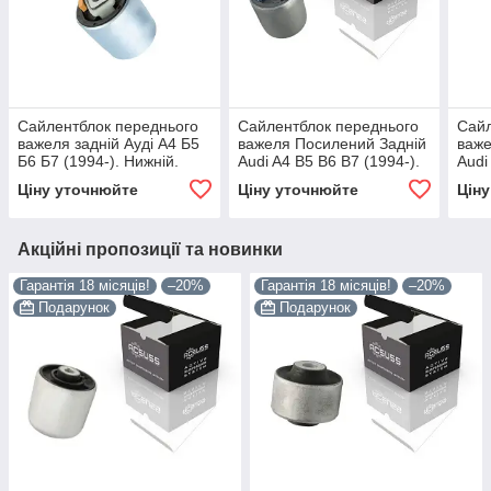
Сайлентблок переднього
Сайлентблок переднього
Сайл
важеля задній Ауді А4 Б5
важеля Посилений Задній
важе
Б6 Б7 (1994-). Нижній.
Audi A4 B5 B6 B7 (1994-).
Audi
LEMFORDER. 17659 ,
Нижній. Корея ACSUSS!
Нижн
Ціну уточнюйте
Ціну уточнюйте
Цін
JBU100 , VKDS331014
17659 , JBU100 ,
1765
VKDS331014
VKD
Акційні пропозиції та новинки
Гарантія 18 місяців!
–20%
Гарантія 18 місяців!
–20%
Подарунок
Подарунок