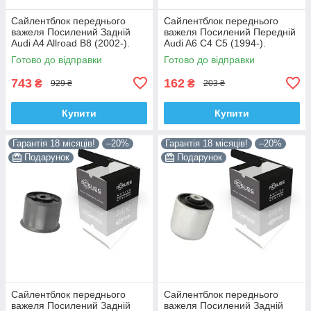
Сайлентблок переднього
Сайлентблок переднього
важеля Посилений Задній
важеля Посилений Передній
Audi A4 Allroad B8 (2002-).
Audi A6 C4 C5 (1994-).
Нижній. Корея ACSUSS!
Верхній. Корея ACSUSS!
Готово до відправки
Готово до відправки
4H0407183 , TD1247W ,
35379 , JBU138 , TD1062W
VKDS331074
743
162
₴
₴
929 ₴
203 ₴
Купити
Купити
Гарантія 18 місяців!
–20%
Гарантія 18 місяців!
–20%
Подарунок
Подарунок
Сайлентблок переднього
Сайлентблок переднього
важеля Посилений Задній
важеля Посилений Задній