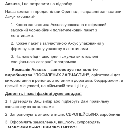
Acsuss
, і не потрапити на підробку.
Наша компанія продає тільки Оригінал, і справжні запчастини
Аксус захищені:
Кожна запчастина Acsuss упакована в фірмовий
захисний чорно-білий поліетиленовий пакет з
логотипами.
Кожен пакет з запчастиною Аксус упакований у
фірмову картонну упаковку з логотипами.
На наклейці - шестірня і смужка виготовлені
спеціальною лазерної голограмою.
Компанія Acsuss – застосовує технологію
виробництва "ПОСИЛЕНИХ ЗАПЧАСТИН"
, орієнтовані для
використання в регіонах з поганими дорогами, бездоріжжям, в
гірській місцевості, на військовій техніці і т. д.
Дзвоніть і наші фахівці дуже швидко:
1. Підтвердять Ваш вибір або підберуть Вам правильну
запчастину за каталогами
2. Запропонують аналоги інших ЄВРОПЕЙСЬКИХ виробників
3. Оформлять замовлення, вишлють, супроводять
-
МАКСИМАЛЬНО ШВИДКО І ЧІТКО!