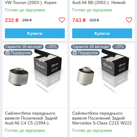
VW Touran (2003-). Корея
Audi A4 B8 (2002-). Нижній.
ACSUSS! 34559 , JBU602 ,
Корея ACSUSS! 4H0407183 ,
Готово до відправки
Готово до відправки
VKDS331037
TD1247W , VKDS331074
232
743
₴
₴
290 ₴
929 ₴
Купити
Купити
Гарантія 18 місяців!
–20%
Гарантія 18 місяців!
–20%
Подарунок
Подарунок
Сайлентблок переднього
Сайлентблок переднього
важеля Посилений Задній
важеля Посилений Задній
Audi A6 C4 C5 (1994-).
Mercedes S-Class C215 W222
Верхній. Корея ACSUSS!
W220 V220 (1998-). Корея
Готово до відправки
Готово до відправки
35379 , JBU138 , TD1062W
ACSUSS! 28744 , TD4208W ,